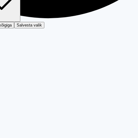
kõigiga
Salvesta valik