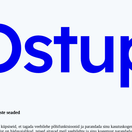
ste seaded
küpsiseid, et tagada veebilehe põhifunktsioonid ja parandada sinu kasutuskoge
st on hädavajalikud, teised aitavad meil veebilehte ja sinu kogemust parandada