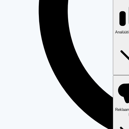
Analüüt
Reklaam