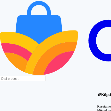
🍪
Küpsi
Kasutame 
Mõned nei