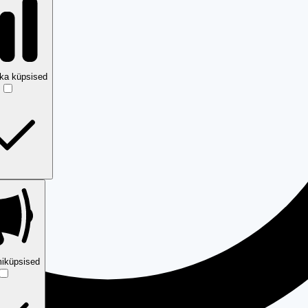
ika küpsised
iküpsised