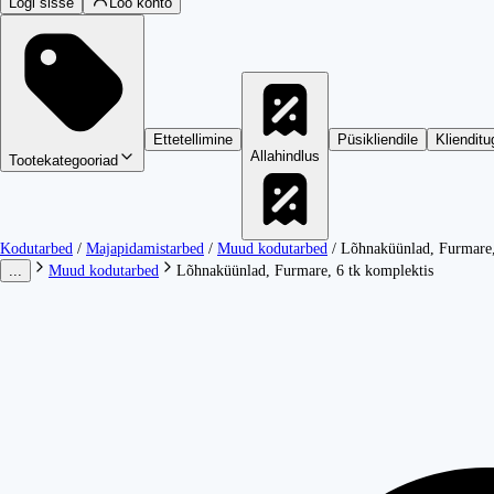
Logi sisse
Loo konto
Ettetellimine
Püsikliendile
Klienditu
Allahindlus
Tootekategooriad
Kodutarbed
/
Majapidamistarbed
/
Muud kodutarbed
/
Lõhnaküünlad, Furmare,
...
Muud kodutarbed
Lõhnaküünlad, Furmare, 6 tk komplektis