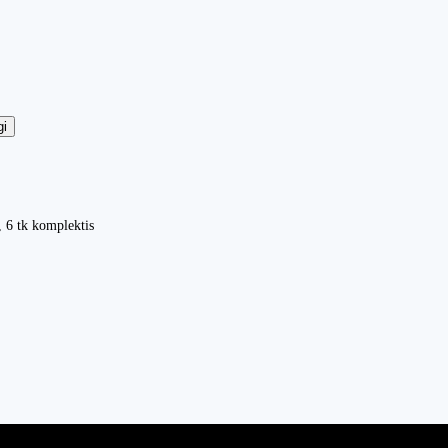
gi
 6 tk komplektis