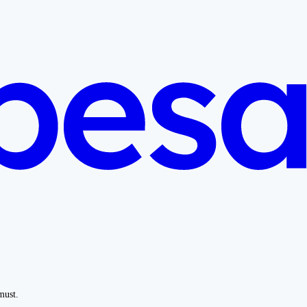
must.
.