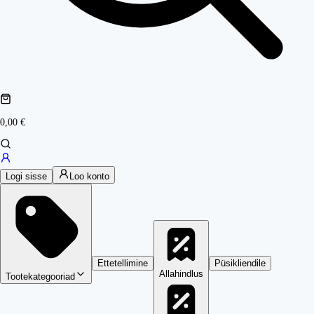
0,00 €
Logi sisse
Loo konto
Ettetellimine
Püsikliendile
Allahindlus
Tootekategooriad