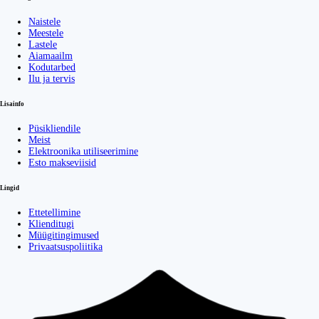
Naistele
Meestele
Lastele
Aiamaailm
Kodutarbed
Ilu ja tervis
Lisainfo
Püsikliendile
Meist
Elektroonika utiliseerimine
Esto makseviisid
Lingid
Ettetellimine
Klienditugi
Müügitingimused
Privaatsuspoliitika