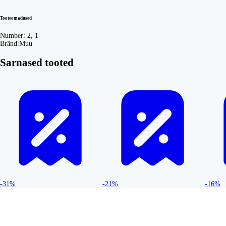
Tooteomadused
Number:
2, 1
Bränd:
Muu
Sarnased tooted
-31%
-21%
-16%