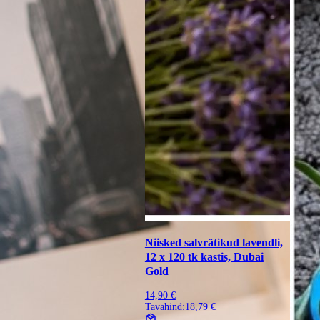
Niisked salvrätikud lavendli,
12 x 120 tk kastis, Dubai
Gold
14,90 €
Tavahind:
18,79 €