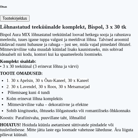
Otsas
Tootekirjeldus
Lõhnastatud teeküünalde komplekt, Bispol, 3 x 30 tk
Bispol Aura MIX lõhnastatud teeküünlad loovad hetkega sooja ja rahustava
meeleolu, tuues igasse tuppa valgust ja meeldivat lõhna. Talvised aroomid
täidavad ruumi hubasuse ja rahuga – just see, mida vajad pimedatel õhtutel.
Mitmevärviline vaha muudab küünlad lisaks kaunistuseks, mis sobivad
ideaalselt nii kodu, kontori kui ka spaameeleolu loomiseks.
Komplekt sisaldab:
• 3 x 30 teeküünal (3 erinevat lõhna ja värvi)
TOOTE OMADUSED:
1. 30 x Apelsin, 30 x Õun-Kaneel, 30 x Kaneel
2. 30 x Lavendel, 30 x Roos, 30 x Metsamarjad
Põlemisaeg kuni 4 tundi
Kolm erinevat lõhna komplektis
Mitmevärviline vaha – dekoratiivne ja efektne
Sobib kingituseks, õhtuseks lõõgastuseks või romantiliseks õhkkonnaks
Koostis: Parafiinivaha, puuvillane taht, lõhnaõlid
HOIATUS!
Hoiduda küünla asetamisest süttivatele pindadele või
tuuletõmbesse. Mitte jätta laste ega loomade vahetusse lähedusse. Ära liiguta
põlevat küünalt.