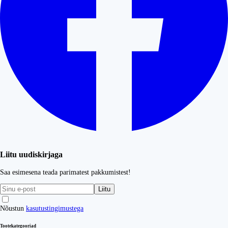
Liitu uudiskirjaga
Saa esimesena teada parimatest pakkumistest!
Liitu
Nõustun
kasutustingimustega
Tootekategooriad