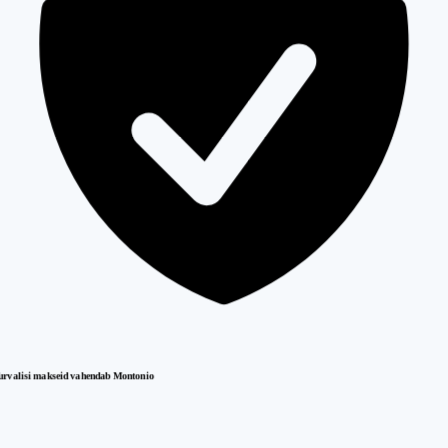
urvalisi makseid vahendab Montonio