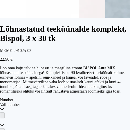
Lõhnastatud teeküünalde komplekt,
Bispol, 3 x 30 tk
MEME-291025-02
22,90 €
Loo oma koju talvine hubasus ja maagiline aroom BISPOL Aura MIX
lõhnastatud teeküünaldega! Komplektis on 90 kvaliteetset teeküünalt kolmes
erinevas lõhnas – apelsin, õun-kaneel ja kaneel või lavendel, roos ja
metsamarjad. Mitmevärviline vaha loob visuaalselt kauni efekti ja kuni 4-
tunnine põlemisaeg tagab kauakestva meeleolu. Ideaalne kingituseks,
romantiliseks õhtuks või lihtsalt rahustava atmosfääri loomiseks igas toas.
Number:
Vali number