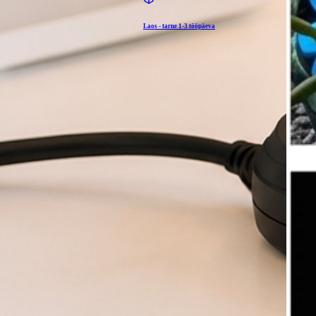
Laos - tarne
1-3 tööpäeva