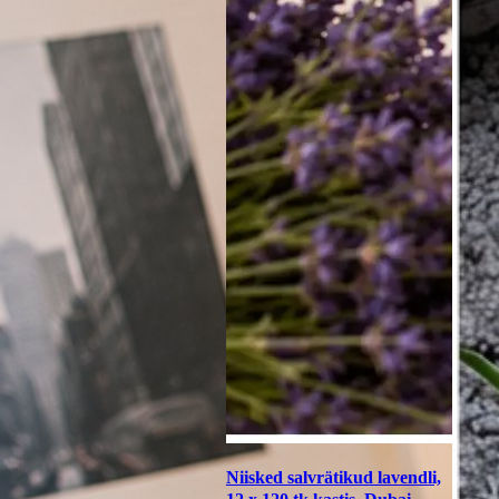
Niisked salvrätikud lavendli,