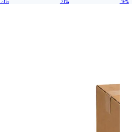
-31%
-21%
-16%