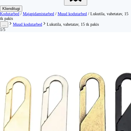
Klienditugi
Kodutarbed
/
Majapidamistarbed
/
Muud kodutarbed
/
Lukutila, vahetatav, 15
tk pakis
...
Muud kodutarbed
Lukutila, vahetatav, 15 tk pakis
1/5