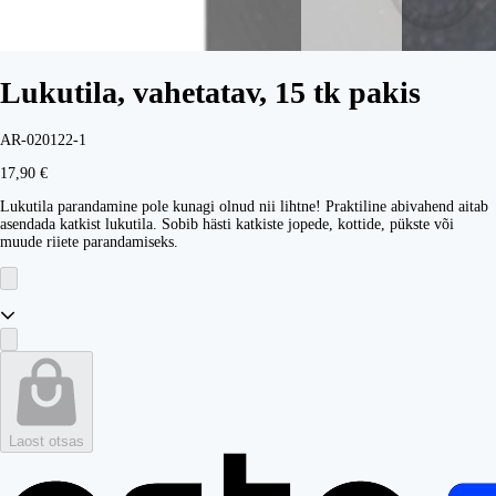
Lukutila, vahetatav, 15 tk pakis
AR-020122-1
17,90 €
Lukutila parandamine pole kunagi olnud nii lihtne! Praktiline abivahend aitab
asendada katkist lukutila. Sobib hästi katkiste jopede, kottide, pükste või
muude riiete parandamiseks.
Laost otsas