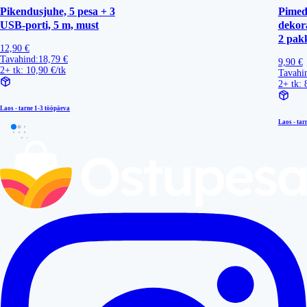
Pikendusjuhe, 5 pesa + 3
Pimed
USB-porti, 5 m, must
dekora
2 pak
12,90 €
Tavahind:
18,79 €
9,90 €
2+ tk: 10,90 €/tk
Tavahi
2+ tk: 
Laos - tarne
1-3 tööpäeva
Laos - tar