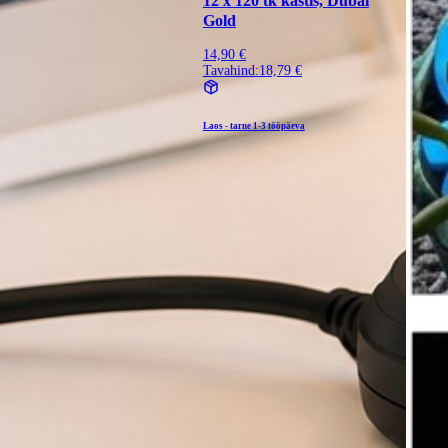
12 x 120 tk kastis, Dubai
Gold
14,90 €
Tavahind:
18,79 €
Laos - tarne
1-3 tööpäeva