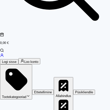
0,00 €
Logi sisse
Loo konto
Ettetellimine
Püsikliendile
Allahindlus
Tootekategooriad