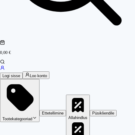
0,00 €
Logi sisse
Loo konto
Ettetellimine
Püsikliendile
Allahindlus
Tootekategooriad