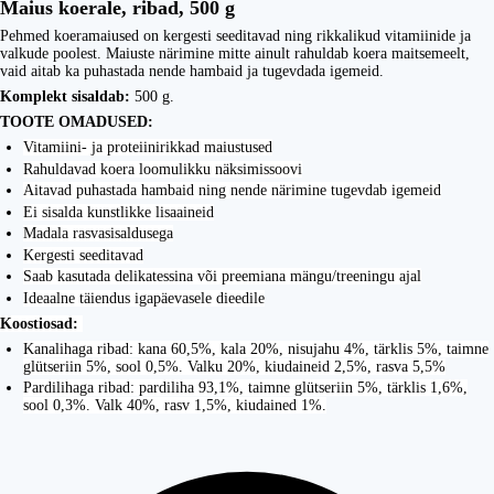
Maius koerale, ribad, 500 g
Pehmed koeramaiused on kergesti seeditavad ning rikkalikud vitamiinide ja
valkude poolest. Maiuste närimine mitte ainult rahuldab koera maitsemeelt,
vaid aitab ka puhastada nende hambaid ja tugevdada igemeid.
Komplekt sisaldab:
500 g.
TOOTE OMADUSED:
Vitamiini- ja proteiinirikkad maiustused
Rahuldavad koera loomulikku näksimissoovi
Aitavad puhastada hambaid ning nende närimine tugevdab igemeid
Ei sisalda kunstlikke lisaaineid
Madala rasvasisaldusega
Kergesti seeditavad
Saab kasutada delikatessina või preemiana mängu/treeningu ajal
Ideaalne täiendus igapäevasele dieedile
Koostiosad:
Kanalihaga ribad: kana 60,5%, kala 20%, nisujahu 4%, tärklis 5%, taimne
glütseriin 5%, sool 0,5%. Valku 20%, kiudaineid 2,5%, rasva 5,5%
Pardilihaga ribad: pardiliha 93,1%, taimne glütseriin 5%, tärklis 1,6%,
sool 0,3%. Valk 40%, rasv 1,5%, kiudained 1%.