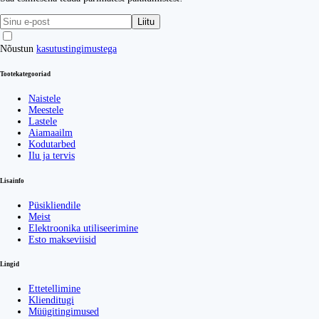
Liitu
Nõustun
kasutustingimustega
Tootekategooriad
Naistele
Meestele
Lastele
Aiamaailm
Kodutarbed
Ilu ja tervis
Lisainfo
Püsikliendile
Meist
Elektroonika utiliseerimine
Esto makseviisid
Lingid
Ettetellimine
Klienditugi
Müügitingimused