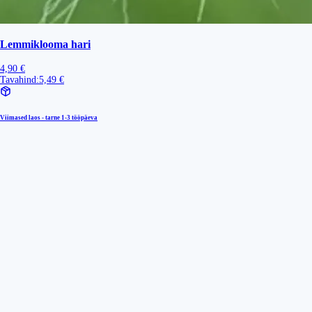
Lemmiklooma hari
4,90 €
Tavahind:
5,49 €
Viimased laos - tarne
1-3 tööpäeva