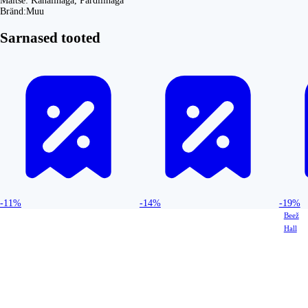
Maitse:
Kanalihaga, Pardilihaga
Bränd:
Muu
Sarnased tooted
-11%
-14%
-19%
Beež
Hall