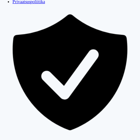
Privaatsuspoliitika