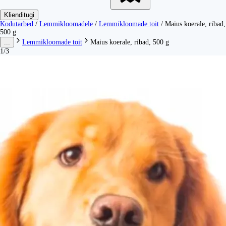
Klienditugi
Kodutarbed
/
Lemmikloomadele
/
Lemmikloomade toit
/
Maius koerale, ribad,
500 g
...
Lemmikloomade toit
Maius koerale, ribad, 500 g
1/3