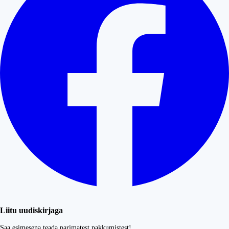
Liitu uudiskirjaga
Saa esimesena teada parimatest pakkumistest!