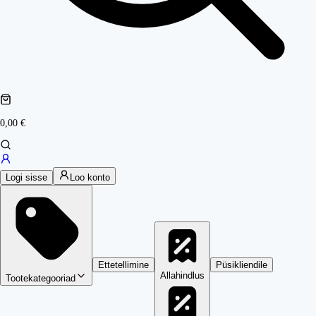
0,00 €
Logi sisse
Loo konto
Ettetellimine
Püsikliendile
Allahindlus
Tootekategooriad