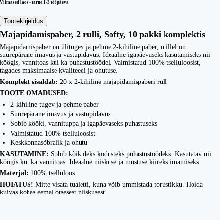
Viimased laos - tarne 1-3 tööpäeva
Tootekirjeldus
Majapidamispaber, 2 rulli, Softy, 10 pakki komplektis
Majapidamispaber on ülitugev ja pehme 2-kihiline paber, millel on
suurepärane imavus ja vastupidavus. Ideaalne igapäevaseks kasutamiseks nii
köögis, vannitoas kui ka puhastustöödel. Valmistatud 100% tselluloosist,
tagades maksimaalse kvaliteedi ja ohutuse.
Komplekt sisaldab:
20 x 2-kihiline majapidamispaberi rull
TOOTE OMADUSED:
2-kihiline tugev ja pehme paber
Suurepärane imavus ja vastupidavus
Sobib kööki, vannituppa ja igapäevaseks puhastuseks
Valmistatud 100% tselluloosist
Keskkonnasõbralik ja ohutu
KASUTAMINE:
Sobib kõikideks kodusteks puhastustöödeks. Kasutatav nii
köögis kui ka vannitoas. Ideaalne niiskuse ja mustuse kiireks imamiseks
Materjal:
100% tselluloos
HOIATUS!
Mitte visata tualetti, kuna võib ummistada torustikku. Hoida
kuivas kohas eemal otsesest niiskusest