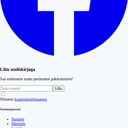
Liitu uudiskirjaga
Saa esimesena teada parimatest pakkumistest!
Liitu
Nõustun
kasutustingimustega
Tootekategooriad
Naistele
Meestele