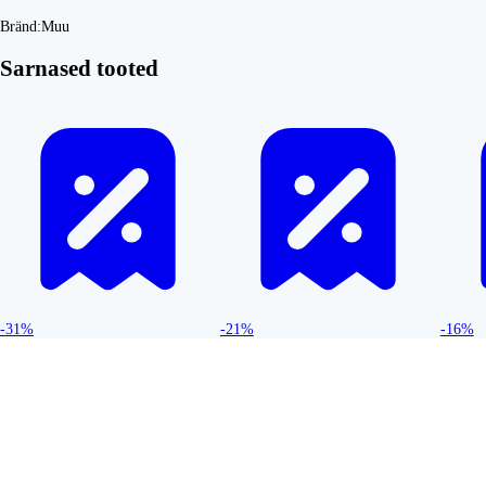
Bränd:
Muu
Sarnased tooted
-31%
-21%
-16%