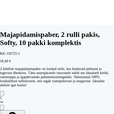
Majapidamispaber, 2 rulli pakis,
Softy, 10 pakki komplektis
KK-110725-1
18,49 €
2-kihiline majapidamispaber on loodud neile, kes hindavad pehmust ja
tugevust üheskoos. Tänu suurepärasele imavusele sobib see ideaalselt kööki,
vannituppa ja igapäevasteks puhastustoiminguteks. Valmistatud 100%
looduslikust tselluloosist, mis tagab vastupidavuse ja mugavuse. Ideaalne
abiline igas kodus!
1