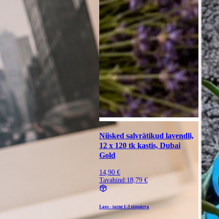
Niisked salvrätikud lavendli,
12 x 120 tk kastis, Dubai
Gold
14,90 €
Tavahind:
18,79 €
Laos - tarne
1-3 tööpäeva