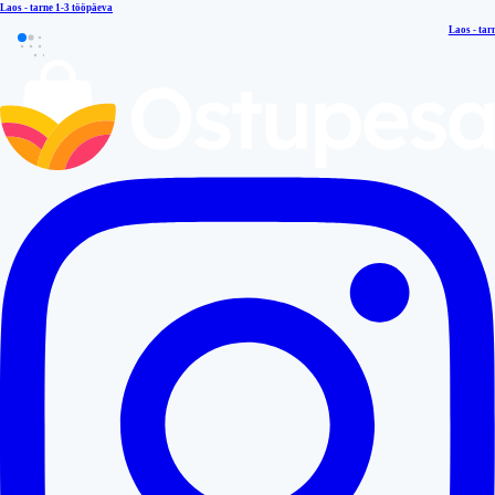
Laos - tarne
1-3 tööpäeva
Laos - tar