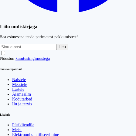
Liitu uudiskirjaga
Saa esimesena teada parimatest pakkumistest!
Liitu
Nõustun
kasutustingimustega
Tootekategooriad
Naistele
Meestele
Lastele
Aiamaailm
Kodutarbed
Ilu ja tervis
Lisainfo
Püsikliendile
Meist
Elektroonika utiliseerimine