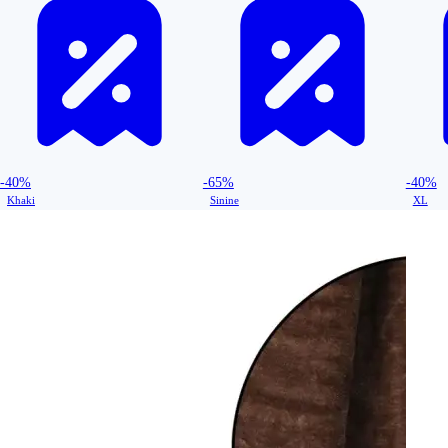
-40%
-65%
-40%
Khaki
Sinine
XL