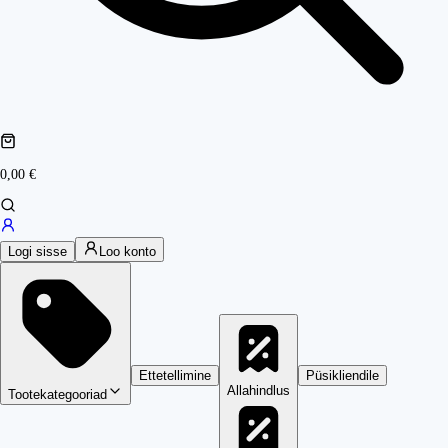
0,00 €
Logi sisse
Loo konto
Ettetellimine
Püsikliendile
Allahindlus
Tootekategooriad