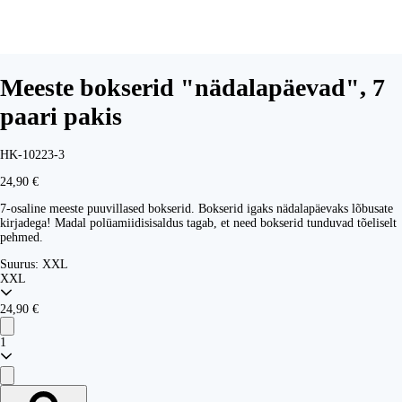
Meeste bokserid "nädalapäevad", 7
paari pakis
HK-10223-3
24,90 €
7-osaline meeste puuvillased bokserid. Bokserid igaks nädalapäevaks lõbusate
kirjadega! Madal polüamiidisisaldus tagab, et need bokserid tunduvad tõeliselt
pehmed.
Suurus:
XXL
XXL
24,90 €
1