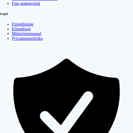
Esto makseviisid
Lingid
Ettetellimine
Klienditugi
Müügitingimused
Privaatsuspoliitika