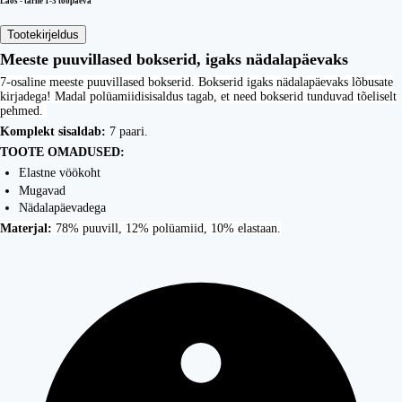
Laos - tarne 1-3 tööpäeva
Tootekirjeldus
Meeste puuvillased bokserid, igaks nädalapäevaks
7-osaline meeste puuvillased bokserid. Bokserid igaks nädalapäevaks lõbusate
kirjadega! Madal polüamiidisisaldus tagab, et need bokserid tunduvad tõeliselt
pehmed.
Komplekt sisaldab:
7 paari.
TOOTE OMADUSED:
Elastne vöökoht
Mugavad
Nädalapäevadega
Materjal:
78% puuvill, 12% polüamiid, 10% elastaan.