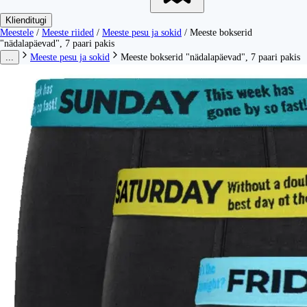
Klienditugi
Meestele
/
Meeste riided
/
Meeste pesu ja sokid
/
Meeste bokserid
"nädalapäevad", 7 paari pakis
...
Meeste pesu ja sokid
Meeste bokserid "nädalapäevad", 7 paari pakis