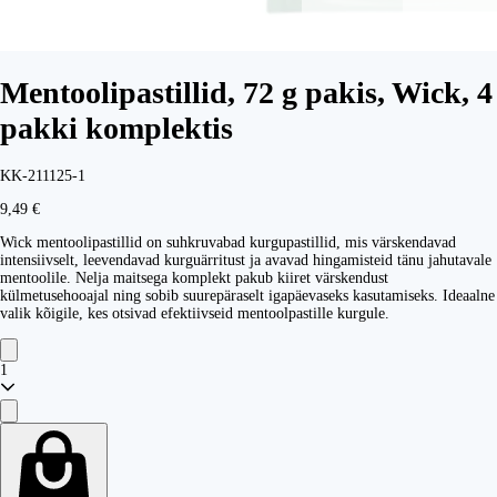
Mentoolipastillid, 72 g pakis, Wick, 4
pakki komplektis
KK-211125-1
9,49 €
Wick mentoolipastillid on suhkruvabad kurgupastillid, mis värskendavad
intensiivselt, leevendavad kurguärritust ja avavad hingamisteid tänu jahutavale
mentoolile. Nelja maitsega komplekt pakub kiiret värskendust
külmetusehooajal ning sobib suurepäraselt igapäevaseks kasutamiseks. Ideaalne
valik kõigile, kes otsivad efektiivseid mentoolpastille kurgule.
1