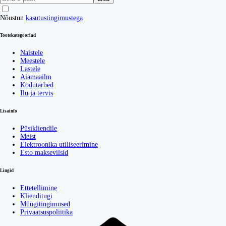
Nõustun
kasutustingimustega
Tootekategooriad
Naistele
Meestele
Lastele
Aiamaailm
Kodutarbed
Ilu ja tervis
Lisainfo
Püsikliendile
Meist
Elektroonika utiliseerimine
Esto makseviisid
Lingid
Ettetellimine
Klienditugi
Müügitingimused
Privaatsuspoliitika