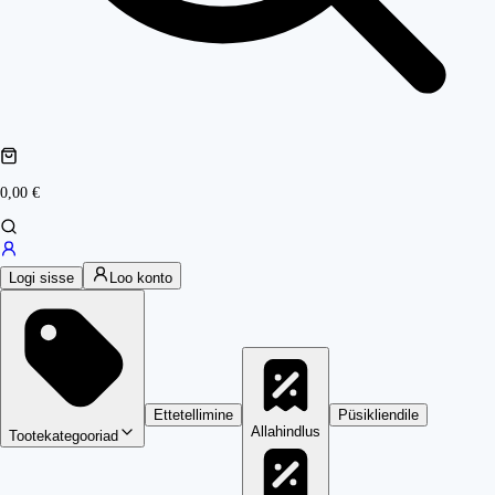
0,00 €
Logi sisse
Loo konto
Ettetellimine
Püsikliendile
Allahindlus
Tootekategooriad