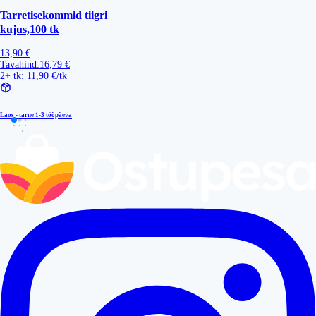
Tarretisekommid tiigri
kujus,100 tk
13,90 €
Tavahind:
16,79 €
2+ tk: 11,90 €/tk
Laos - tarne
1-3 tööpäeva