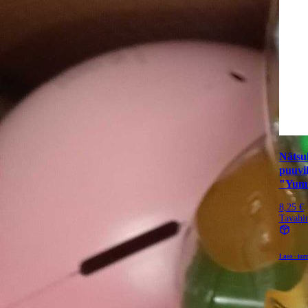
Näts
puuvil
"Yumm
8,25 €
Tavahi
Laos - tar