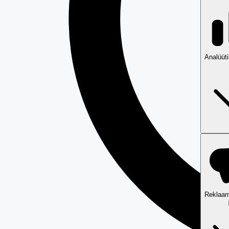
Analüüt
Reklaam