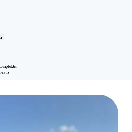
gi
komplektis
lektis