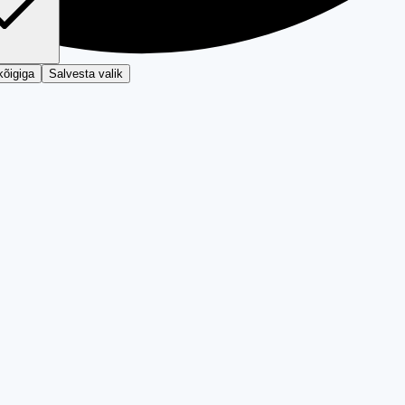
kõigiga
Salvesta valik