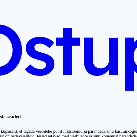
ste seaded
küpsiseid, et tagada veebilehe põhifunktsioonid ja parandada sinu kasutuskoge
st on hädavajalikud, teised aitavad meil veebilehte ja sinu kogemust parandada