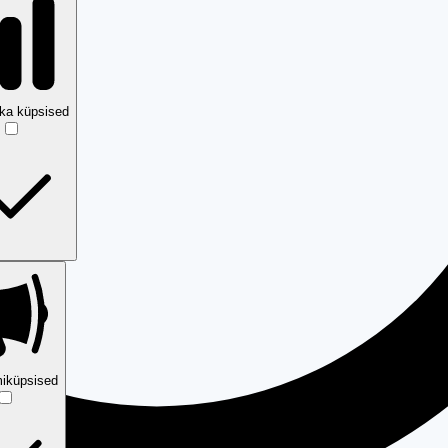
ika küpsised
iküpsised