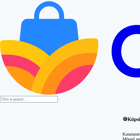
🍪
Küpsi
Kasutame 
Mõned nei