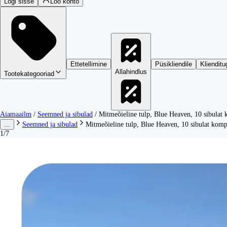
Logi sisse
Loo konto
Ettetellimine
Püsikliendile
Klienditu
Allahindlus
Tootekategooriad
Aiamaailm
/
Seemned ja sibulad
/
Mitmeõieline tulp, Blue Heaven, 10 sibulat 
...
Seemned ja sibulad
Mitmeõieline tulp, Blue Heaven, 10 sibulat komp
1/7