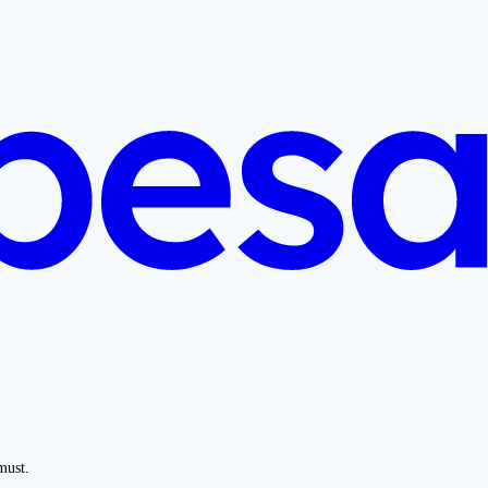
must.
.