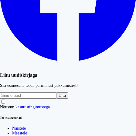
Liitu uudiskirjaga
Saa esimesena teada parimatest pakkumistest!
Liitu
Nõustun
kasutustingimustega
Tootekategooriad
Naistele
Meestele