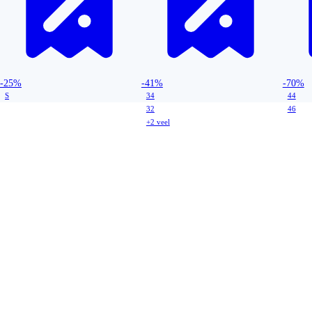
-25%
-41%
-70%
S
34
44
32
46
+2 veel