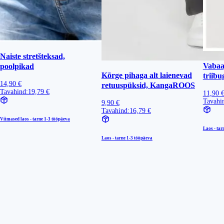
Naiste stretšteksad,
Vabaa
poolpikad
Kõrge pihaga alt laienevad
triibu
14,90 €
retuuspüksid, KangaROOS
Tavahind:
19,79 €
11,90 
Tavahi
9,90 €
Tavahind:
16,79 €
Viimased laos - tarne
1-3 tööpäeva
Laos - tar
Laos - tarne
1-3 tööpäeva