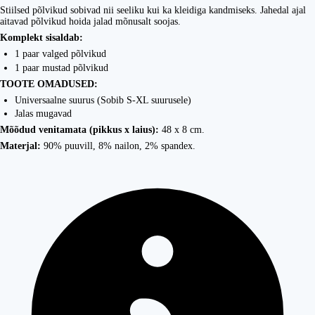
Stiilsed põlvikud sobivad nii seeliku kui ka kleidiga kandmiseks. Jahedal ajal
aitavad põlvikud hoida jalad mõnusalt soojas.
Komplekt sisaldab:
1 paar valged põlvikud
1 paar mustad põlvikud
TOOTE OMADUSED:
Universaalne suurus (Sobib S-XL suurusele)
Jalas mugavad
Mõõdud venitamata (pikkus x laius):
48 x 8 cm.
Materjal:
90% puuvill, 8% nailon, 2% spandex.