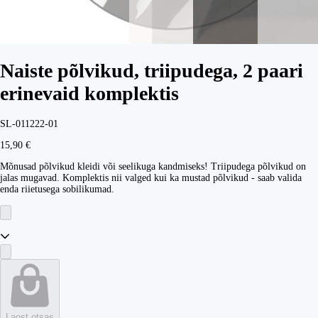
Naiste põlvikud, triipudega, 2 paari
erinevaid komplektis
SL-011222-01
15,90 €
Mõnusad põlvikud kleidi või seelikuga kandmiseks! Triipudega põlvikud on
jalas mugavad. Komplektis nii valged kui ka mustad põlvikud - saab valida
enda riietusega sobilikumad.
Laost otsas