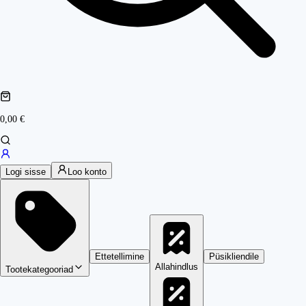
0,00 €
Logi sisse
Loo konto
Ettetellimine
Püsikliendile
Allahindlus
Tootekategooriad