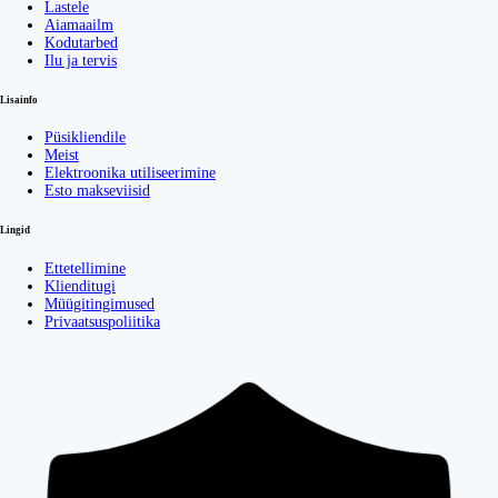
Lastele
Aiamaailm
Kodutarbed
Ilu ja tervis
Lisainfo
Püsikliendile
Meist
Elektroonika utiliseerimine
Esto makseviisid
Lingid
Ettetellimine
Klienditugi
Müügitingimused
Privaatsuspoliitika