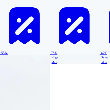
-55%
-78%
-47%
Valge
Roosa
Must
Must