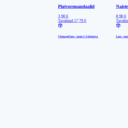
Platvormsandaalid
Naiste
3,90 €
8,90 €
Tavahind:
17,79 €
Tavahi
Viimased laos - tarne
1-3 tööpäeva
Laos - tar