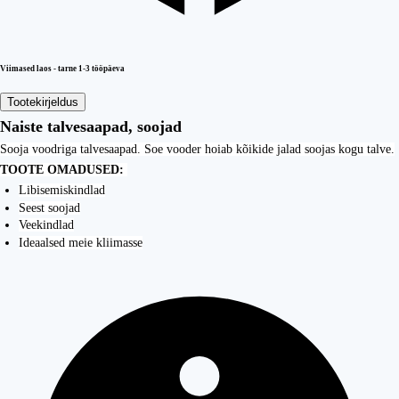
Viimased laos - tarne 1-3 tööpäeva
Tootekirjeldus
Naiste talvesaapad, soojad
Sooja voodriga talvesaapad. Soe vooder hoiab kõikide jalad soojas kogu talve.
TOOTE OMADUSED:
Libisemiskindlad
Seest soojad
Veekindlad
Ideaalsed meie kliimasse