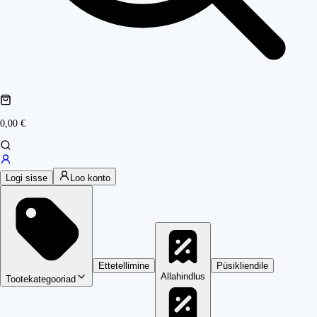
0,00 €
Logi sisse
Loo konto
Ettetellimine
Püsikliendile
Allahindlus
Tootekategooriad