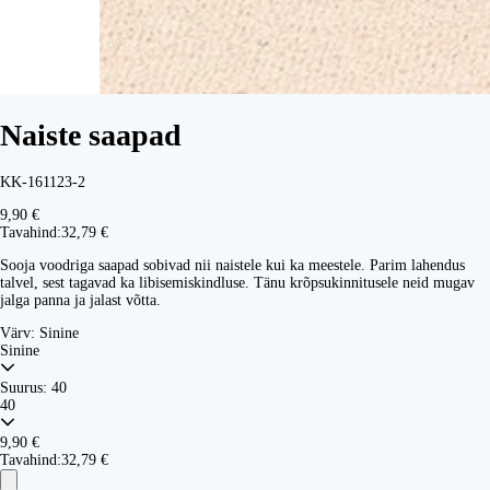
Naiste saapad
KK-161123-2
9,90 €
Tavahind:
32,79 €
Sooja voodriga saapad sobivad nii naistele kui ka meestele. Parim lahendus
talvel, sest tagavad ka libisemiskindluse. Tänu krõpsukinnitusele neid mugav
jalga panna ja jalast võtta.
Värv:
Sinine
Sinine
Suurus:
40
40
9,90 €
Tavahind:
32,79 €