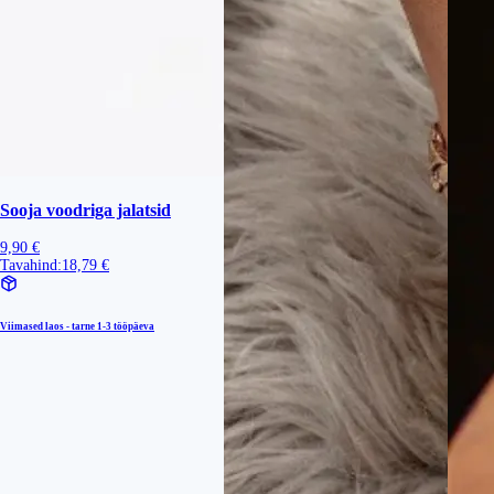
Sooja voodriga jalatsid
9,90 €
Tavahind:
18,79 €
Viimased laos - tarne
1-3 tööpäeva