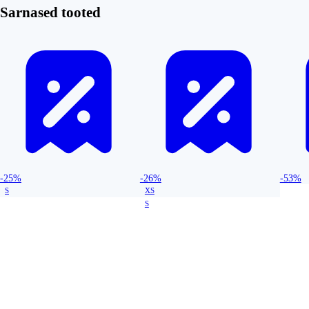
Sarnased tooted
-25%
-26%
-53%
S
XS
S