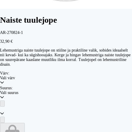
Naiste tuulejope
AR-270824-1
32,90 €
Lehemustriga naiste tuulejope on stiilne ja praktiline valik, sobides ideaalselt
nii kevad- kui ka sügishooajaks. Kerge ja hingav lehemustriga naiste tuulejope
on suurepärane kaaslane muutliku ilma korral. Tuulejopel on lehemustriline
disain.
Värv:
Vali värv
Suurus:
Vali suurus