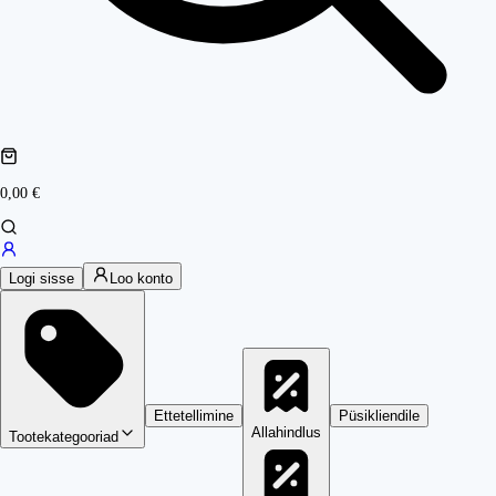
0,00 €
Logi sisse
Loo konto
Ettetellimine
Püsikliendile
Allahindlus
Tootekategooriad