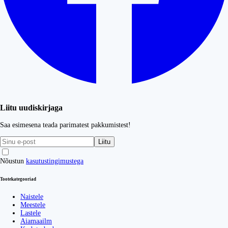
Liitu uudiskirjaga
Saa esimesena teada parimatest pakkumistest!
Liitu
Nõustun
kasutustingimustega
Tootekategooriad
Naistele
Meestele
Lastele
Aiamaailm