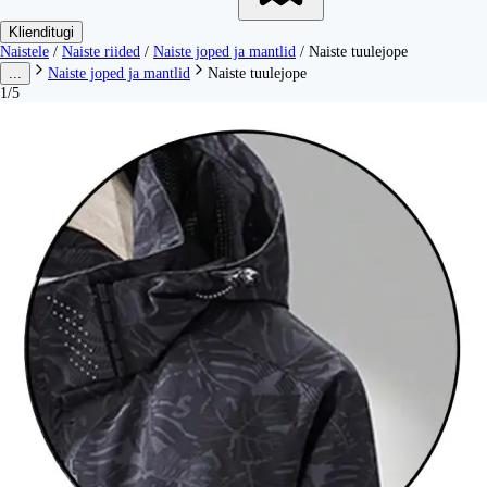
Klienditugi
Naistele
/
Naiste riided
/
Naiste joped ja mantlid
/
Naiste tuulejope
...
Naiste joped ja mantlid
Naiste tuulejope
1/5