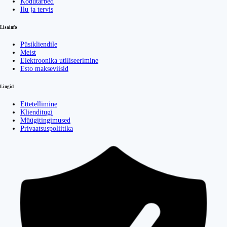
Kodutarbed
Ilu ja tervis
Lisainfo
Püsikliendile
Meist
Elektroonika utiliseerimine
Esto makseviisid
Lingid
Ettetellimine
Klienditugi
Müügitingimused
Privaatsuspoliitika