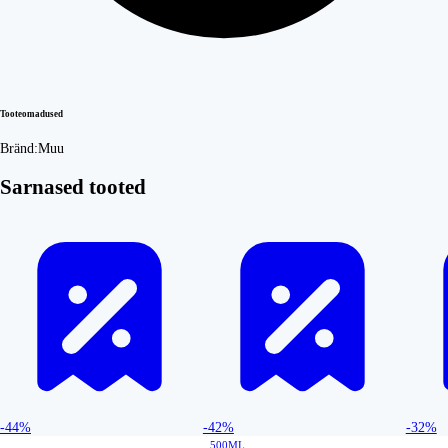
Tooteomadused
Bränd:
Muu
Sarnased tooted
-44%
-42%
-32%
500ML