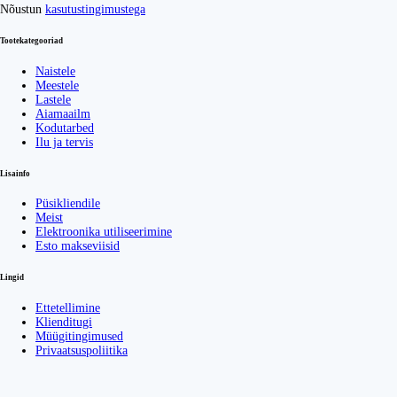
Nõustun
kasutustingimustega
Tootekategooriad
Naistele
Meestele
Lastele
Aiamaailm
Kodutarbed
Ilu ja tervis
Lisainfo
Püsikliendile
Meist
Elektroonika utiliseerimine
Esto makseviisid
Lingid
Ettetellimine
Klienditugi
Müügitingimused
Privaatsuspoliitika