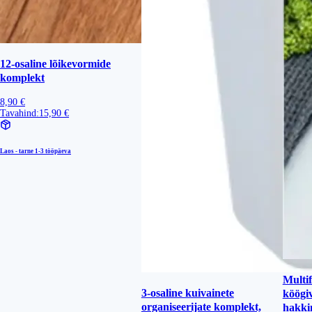
12-osaline lõikevormide
komplekt
8,90 €
Tavahind:
15,90 €
Laos - tarne
1-3 tööpäeva
Multi
3-osaline kuivainete
köögiv
organiseerijate komplekt,
hakki