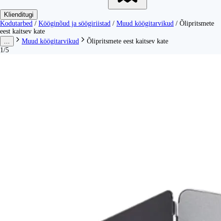
Klienditugi
Kodutarbed
/
Kööginõud ja söögiriistad
/
Muud köögitarvikud
/
Õlipritsmete
eest kaitsev kate
...
Muud köögitarvikud
Õlipritsmete eest kaitsev kate
1/5