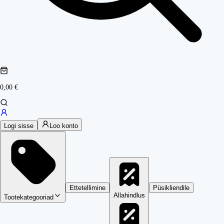
0,00 €
Logi sisse
Loo konto
Ettetellimine
Püsikliendile
Allahindlus
Tootekategooriad