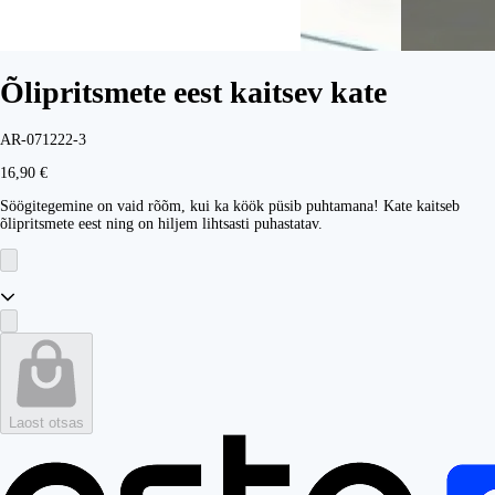
Õlipritsmete eest kaitsev kate
AR-071222-3
16,90 €
Söögitegemine on vaid rõõm, kui ka köök püsib puhtamana! Kate kaitseb
õlipritsmete eest ning on hiljem lihtsasti puhastatav.
Laost otsas