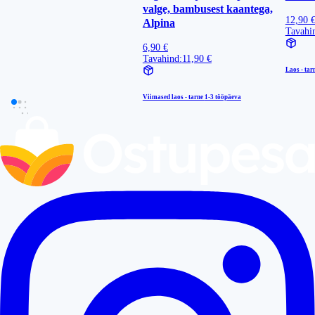
valge, bambusest kaantega,
12,90 
Alpina
Tavahi
6,90 €
Tavahind:
11,90 €
Laos - tar
Viimased laos - tarne
1-3 tööpäeva