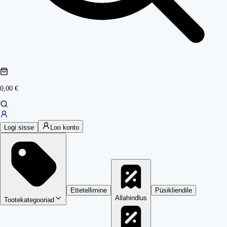
0,00 €
Logi sisse
Loo konto
Ettetellimine
Püsikliendile
Allahindlus
Tootekategooriad