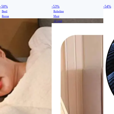
-50%
-53%
-54%
Beež
Roheline
Roosa
Must
+2 veel