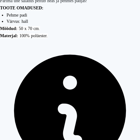
Parima une saladus peitub heas ja pehmes padjas!
TOOTE OMADUSED:
Pehme padi
Värvus: hall
Mõõdud:
50 x 70 cm.
Materjal:
100% polüester.