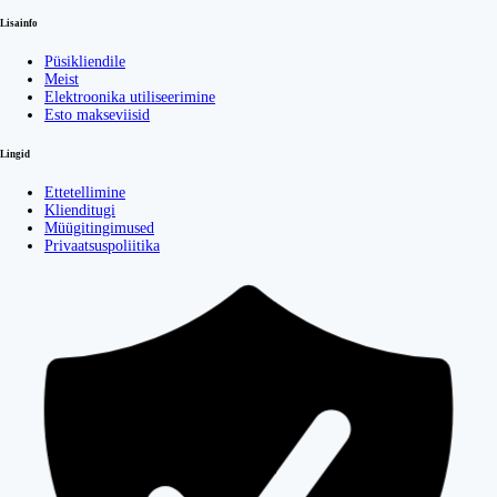
Lisainfo
Püsikliendile
Meist
Elektroonika utiliseerimine
Esto makseviisid
Lingid
Ettetellimine
Klienditugi
Müügitingimused
Privaatsuspoliitika