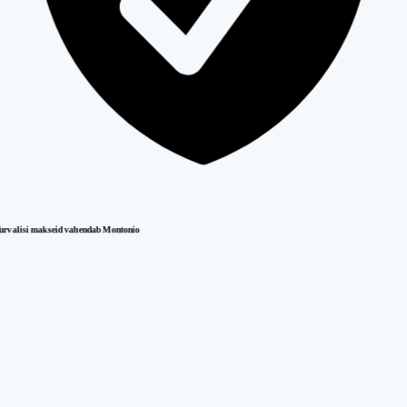
urvalisi makseid vahendab Montonio