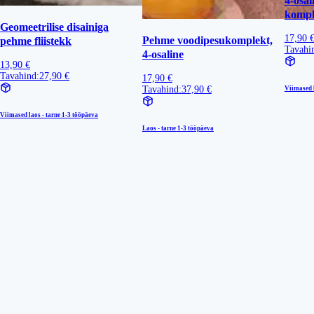
4-osal
kompl
Geomeetrilise disainiga
17,90 
Pehme voodipesukomplekt,
pehme fliistekk
Tavahi
4-osaline
13,90 €
Tavahind:
27,90 €
17,90 €
Tavahind:
37,90 €
Viimased l
Viimased laos - tarne
1-3 tööpäeva
Laos - tarne
1-3 tööpäeva