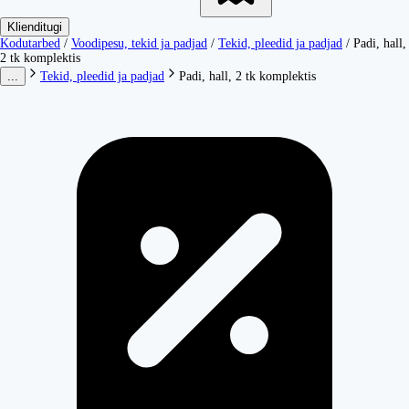
Klienditugi
Kodutarbed
/
Voodipesu, tekid ja padjad
/
Tekid, pleedid ja padjad
/
Padi, hall,
2 tk komplektis
...
Tekid, pleedid ja padjad
Padi, hall, 2 tk komplektis