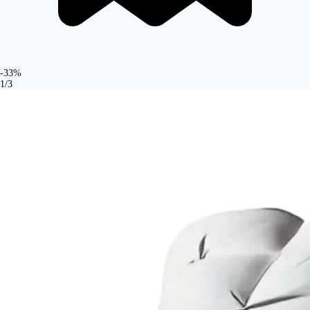
-33%
1/3