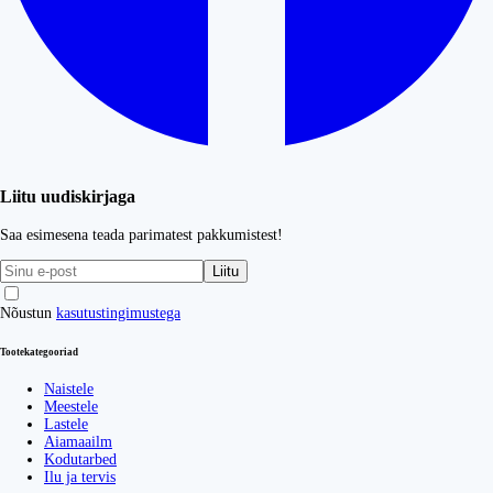
Liitu uudiskirjaga
Saa esimesena teada parimatest pakkumistest!
Liitu
Nõustun
kasutustingimustega
Tootekategooriad
Naistele
Meestele
Lastele
Aiamaailm
Kodutarbed
Ilu ja tervis