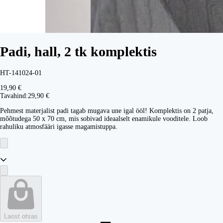
Padi, hall, 2 tk komplektis
HT-141024-01
19,90 €
Tavahind:
29,90 €
Pehmest materjalist padi tagab mugava une igal ööl! Komplektis on 2 patja,
mõõtudega 50 x 70 cm, mis sobivad ideaalselt enamikule vooditele. Loob
rahuliku atmosfääri igasse magamistuppa.
Laost otsas