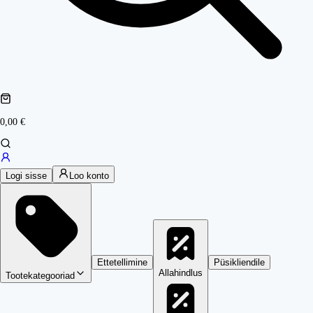
0,00 €
Logi sisse
Loo konto
Ettetellimine
Püsikliendile
Allahindlus
Tootekategooriad