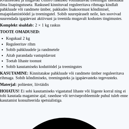
Kvaliteetsed ja mugavad Umbro raskused võimaldavad treeningut täiendada
ilma lisapingutuseta. Raskused kinnituvad reguleeritava rihmaga kindlalt
pahkluude või randmete ümber, pakkudes lisakoormust kõndimisel,
majapidamistöödel ja treeningutel. Sobib suurepäraselt neile, kes soovivad
suurendada igapäevast aktiivsust ja treenida mugavalt kodustes tingimustes.
Komplekt sisaldab:
2 × 1 kg raskus
TOOTE OMADUSED:
Kogukaal 2 kg
Reguleeritav rihm
Sobib pahkluudele ja randmetele
Aitab parandada vastupidavust
Toetab lihaste toonust
Sobib kasutamiseks kodutöödel ja treeningutes
KASUTAMINE:
Kinnitatakse pahkluude või randmete ümber reguleeritava
rihmaga. Sobib kõndimiseks, treeninguteks ja igapäevasteks tegevusteks.
Materjal:
polüester, liivtäidis
HOIATUS!
Ei sobi kasutamiseks vigastatud lihaste või liigeste korral ning ei
tohi kasutada magamise ajal; raseduse või terviseprobleemide puhul tuleb enne
kasutamist konsulteerida spetsialistiga.