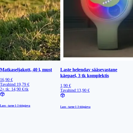
Matkaseljakott, 40 l, must
Laste helendav sääsevastane
käepael, 3 tk komplektis
16,90 €
Tavahind:
19,79 €
1,90 €
2+ tk: 14,90 €/tk
Tavahind:
13,90 €
Laos - tarne
1-3 tööpäeva
Laos - tarne
1-3 tööpäeva