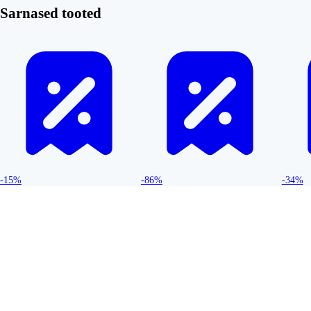
Sarnased tooted
-15%
-86%
-34%