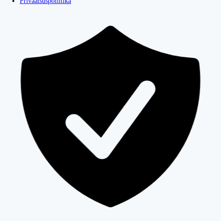
Privaatsuspoliitika