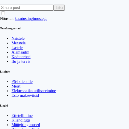
Liitu
Nõustun
kasutustingimustega
Tootekategooriad
Naistele
Meestele
Lastele
Aiamaailm
Kodutarbed
Ilu ja tervis
Lisainfo
Püsikliendile
Meist
Elektroonika utiliseerimine
Esto makseviisid
Lingid
Ettetellimine
Klienditugi
Müügitingimused