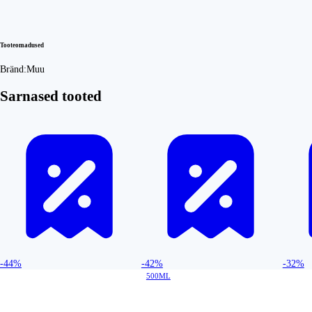
Tooteomadused
Bränd:
Muu
Sarnased tooted
-44%
-42%
-32%
500ML