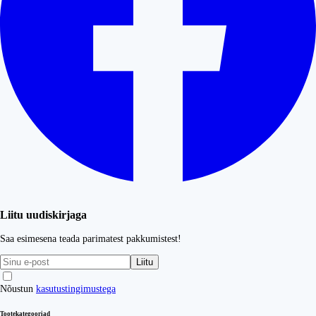
Liitu uudiskirjaga
Saa esimesena teada parimatest pakkumistest!
Liitu
Nõustun
kasutustingimustega
Tootekategooriad