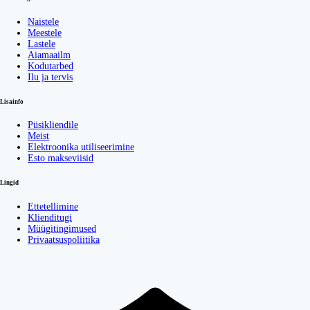
Naistele
Meestele
Lastele
Aiamaailm
Kodutarbed
Ilu ja tervis
Lisainfo
Püsikliendile
Meist
Elektroonika utiliseerimine
Esto makseviisid
Lingid
Ettetellimine
Klienditugi
Müügitingimused
Privaatsuspoliitika