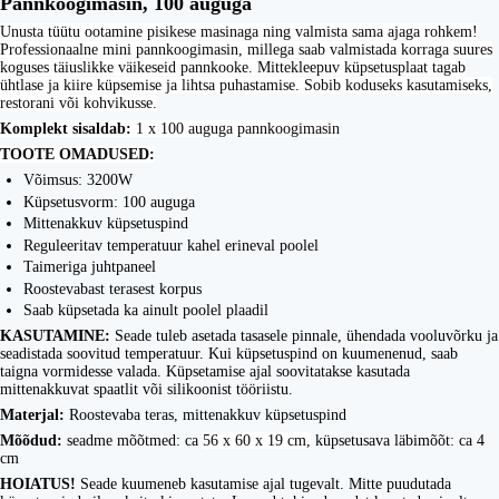
Pannkoogimasin, 100 auguga
Unusta tüütu ootamine pisikese masinaga ning valmista sama ajaga rohkem!
Professionaalne mini pannkoogimasin, millega saab valmistada korraga suures
koguses täiuslikke väikeseid pannkooke. Mittekleepuv küpsetusplaat tagab
ühtlase ja kiire küpsemise ja lihtsa puhastamise. Sobib koduseks kasutamiseks,
restorani või kohvikusse.
Komplekt sisaldab:
1 x 100 auguga pannkoogimasin
TOOTE OMADUSED:
Võimsus: 3200W
Küpsetusvorm: 100 auguga
Mittenakkuv küpsetuspind
Reguleeritav temperatuur kahel erineval poolel
Taimeriga juhtpaneel
Roostevabast terasest korpus
Saab küpsetada ka ainult poolel plaadil
KASUTAMINE:
Seade tuleb asetada tasasele pinnale, ühendada vooluvõrku ja
seadistada soovitud temperatuur. Kui küpsetuspind on kuumenenud, saab
taigna vormidesse valada. Küpsetamise ajal soovitatakse kasutada
mittenakkuvat spaatlit või silikoonist tööriistu.
Materjal:
Roostevaba teras, mittenakkuv küpsetuspind
Mõõdud:
seadme mõõtmed: ca
56 x 60 x 19 cm,
küpsetusava läbimõõt: ca 4
cm
HOIATUS!
Seade kuumeneb kasutamise ajal tugevalt. Mitte puudutada