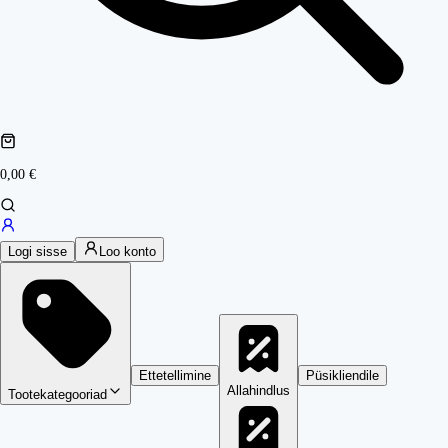
0,00 €
Logi sisse
Loo konto
Ettetellimine
Püsikliendile
Allahindlus
Tootekategooriad