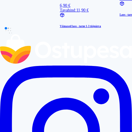
6,90 €
Tavahind:
11,90 €
Laos - tar
Viimased laos - tarne
1-3 tööpäeva