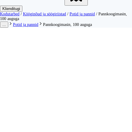
Klienditugi
Kodutarbed
/
Kööginõud ja söögiriistad
/
Potid ja pannid
/
Pannkoogimasin,
100 auguga
...
Potid ja pannid
Pannkoogimasin, 100 auguga