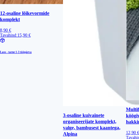
12-osaline lõikevormide
komplekt
8,90 €
Tavahind:
15,90 €
Laos - tarne
1-3 tööpäeva
Multi
3-osaline kuivainete
köögiv
organiseerijate komplekt,
hakki
valge, bambusest kaantega,
12,90 
Alpina
Tavahi