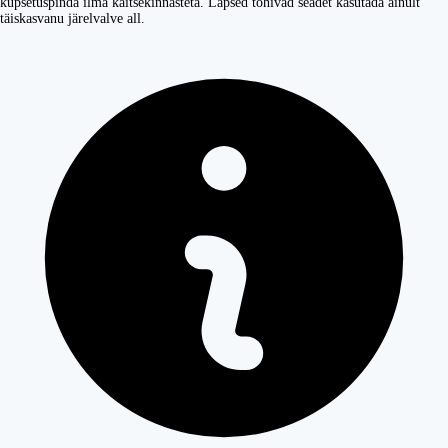
küpsetuspinda ilma kaitsekinnasteta. Lapsed tohivad seadet kasutada ainult
täiskasvanu järelvalve all.