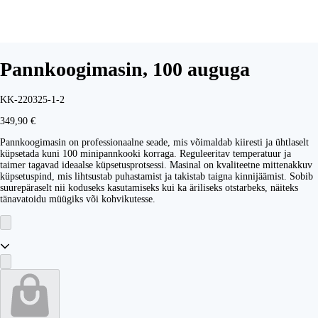
Pannkoogimasin, 100 auguga
KK-220325-1-2
349,90 €
Pannkoogimasin on professionaalne seade, mis võimaldab kiiresti ja ühtlaselt
küpsetada kuni 100 minipannkooki korraga. Reguleeritav temperatuur ja
taimer tagavad ideaalse küpsetusprotsessi. Masinal on kvaliteetne mittenakkuv
küpsetuspind, mis lihtsustab puhastamist ja takistab taigna kinnijäämist. Sobib
suurepäraselt nii koduseks kasutamiseks kui ka äriliseks otstarbeks, näiteks
tänavatoidu müügiks või kohvikutesse.