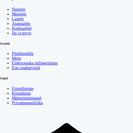
Naistele
Meestele
Lastele
Aiamaailm
Kodutarbed
Ilu ja tervis
Lisainfo
Püsikliendile
Meist
Elektroonika utiliseerimine
Esto makseviisid
Lingid
Ettetellimine
Klienditugi
Müügitingimused
Privaatsuspoliitika