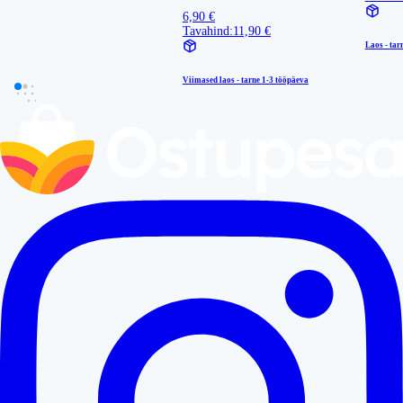
6,90 €
Tavahind:
11,90 €
Laos - tar
Viimased laos - tarne
1-3 tööpäeva