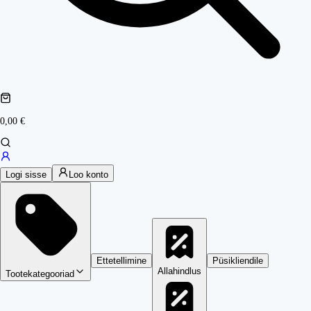
0,00 €
Logi sisse
Loo konto
Ettetellimine
Püsikliendile
Allahindlus
Tootekategooriad