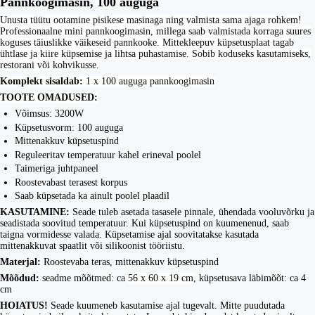
Pannkoogimasin, 100 auguga
Unusta tüütu ootamine pisikese masinaga ning valmista sama ajaga rohkem!
Professionaalne mini pannkoogimasin, millega saab valmistada korraga suures
koguses täiuslikke väikeseid pannkooke. Mittekleepuv küpsetusplaat tagab
ühtlase ja kiire küpsemise ja lihtsa puhastamise. Sobib koduseks kasutamiseks,
restorani või kohvikusse.
Komplekt sisaldab:
1 x 100 auguga pannkoogimasin
TOOTE OMADUSED:
Võimsus: 3200W
Küpsetusvorm: 100 auguga
Mittenakkuv küpsetuspind
Reguleeritav temperatuur kahel erineval poolel
Taimeriga juhtpaneel
Roostevabast terasest korpus
Saab küpsetada ka ainult poolel plaadil
KASUTAMINE:
Seade tuleb asetada tasasele pinnale, ühendada vooluvõrku ja
seadistada soovitud temperatuur. Kui küpsetuspind on kuumenenud, saab
taigna vormidesse valada. Küpsetamise ajal soovitatakse kasutada
mittenakkuvat spaatlit või silikoonist tööriistu.
Materjal:
Roostevaba teras, mittenakkuv küpsetuspind
Mõõdud:
seadme mõõtmed: ca
56 x 60 x 19 cm,
küpsetusava läbimõõt: ca 4
cm
HOIATUS!
Seade kuumeneb kasutamise ajal tugevalt. Mitte puudutada