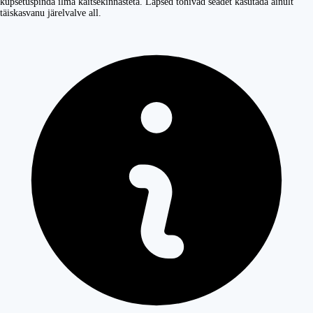
küpsetuspinda ilma kaitsekinnasteta. Lapsed tohivad seadet kasutada ainult
täiskasvanu järelvalve all.