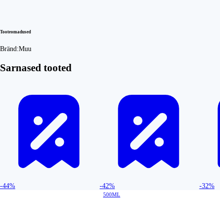
Tooteomadused
Bränd:
Muu
Sarnased tooted
-44%
-42%
-32%
500ML