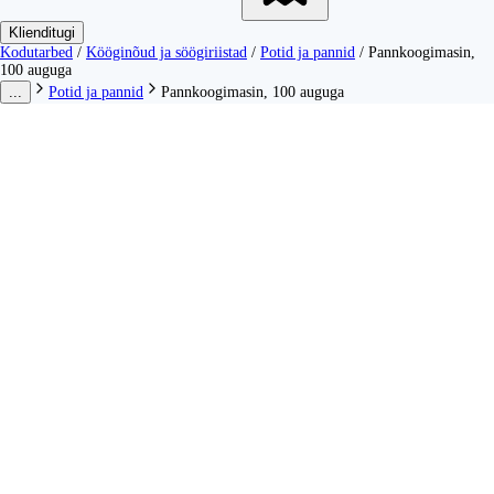
Klienditugi
Kodutarbed
/
Kööginõud ja söögiriistad
/
Potid ja pannid
/
Pannkoogimasin,
100 auguga
...
Potid ja pannid
Pannkoogimasin, 100 auguga