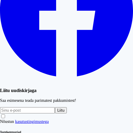
Liitu uudiskirjaga
Saa esimesena teada parimatest pakkumistest!
Liitu
Nõustun
kasutustingimustega
Tootekategooriad