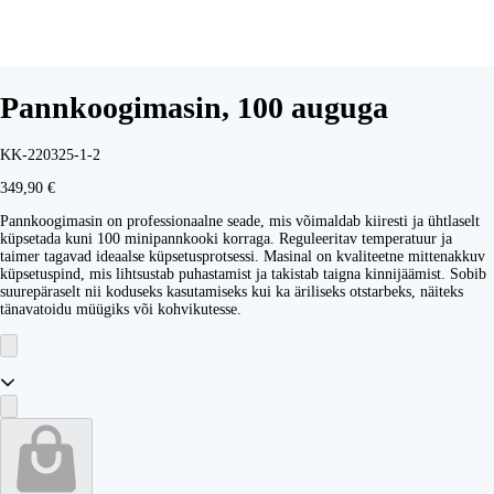
Pannkoogimasin, 100 auguga
KK-220325-1-2
349,90 €
Pannkoogimasin on professionaalne seade, mis võimaldab kiiresti ja ühtlaselt
küpsetada kuni 100 minipannkooki korraga. Reguleeritav temperatuur ja
taimer tagavad ideaalse küpsetusprotsessi. Masinal on kvaliteetne mittenakkuv
küpsetuspind, mis lihtsustab puhastamist ja takistab taigna kinnijäämist. Sobib
suurepäraselt nii koduseks kasutamiseks kui ka äriliseks otstarbeks, näiteks
tänavatoidu müügiks või kohvikutesse.