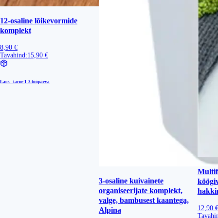
12-osaline lõikevormide
komplekt
8,90 €
Tavahind:
15,90 €
Laos - tarne
1-3 tööpäeva
Multi
3-osaline kuivainete
köögiv
organiseerijate komplekt,
hakki
valge, bambusest kaantega,
12,90 
Alpina
Tavahi