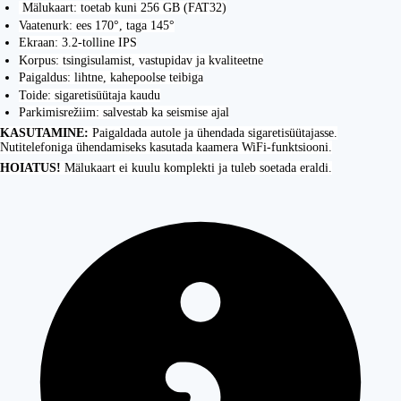
Mälukaart: toetab kuni 256 GB (FAT32)
Vaatenurk: ees 170°, taga 145°
Ekraan: 3.2-tolline IPS
Korpus: tsingisulamist, vastupidav ja kvaliteetne
Paigaldus: lihtne, kahepoolse teibiga
Toide: sigaretisüütaja kaudu
Parkimisrežiim: salvestab ka seismise ajal
KASUTAMINE:
Paigaldada autole ja ühendada sigaretisüütajasse.
Nutitelefoniga ühendamiseks kasutada kaamera WiFi-funktsiooni.
HOIATUS!
Mälukaart ei kuulu komplekti ja tuleb soetada eraldi.