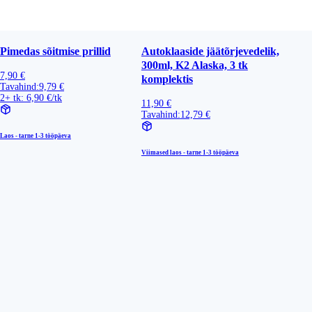
Pimedas sõitmise prillid
Autoklaaside jäätõrjevedelik,
300ml, K2 Alaska, 3 tk
7,90 €
komplektis
Tavahind:
9,79 €
2+ tk: 6,90 €/tk
11,90 €
Tavahind:
12,79 €
Laos - tarne
1-3 tööpäeva
Viimased laos - tarne
1-3 tööpäeva