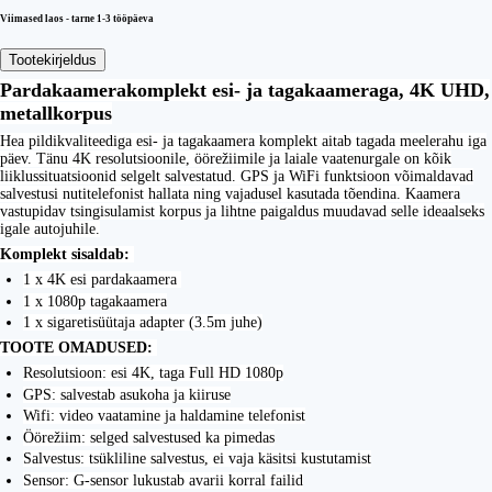
Viimased laos - tarne 1-3 tööpäeva
Tootekirjeldus
Pardakaamerakomplekt esi- ja tagakaameraga, 4K UHD,
metallkorpus
Hea pildikvaliteediga esi- ja tagakaamera komplekt aitab tagada meelerahu iga
päev. Tänu 4K resolutsioonile, öörežiimile ja laiale vaatenurgale on kõik
liiklussituatsioonid selgelt salvestatud. GPS ja WiFi funktsioon võimaldavad
salvestusi nutitelefonist hallata ning vajadusel kasutada tõendina. Kaamera
vastupidav tsingisulamist korpus ja lihtne paigaldus muudavad selle ideaalseks
igale autojuhile.
Komplekt sisaldab:
1 x 4K esi pardakaamera
1 x 1080p tagakaamera
1 x sigaretisüütaja adapter (3.5m juhe)
TOOTE OMADUSED:
Resolutsioon: esi 4K, taga Full HD 1080p
GPS: salvestab asukoha ja kiiruse
Wifi: video vaatamine ja haldamine telefonist
Öörežiim: selged salvestused ka pimedas
Salvestus: tsükliline salvestus, ei vaja käsitsi kustutamist
Sensor: G-sensor lukustab avarii korral failid