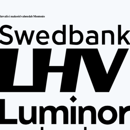
Turvalisi makseid vahendab Montonio