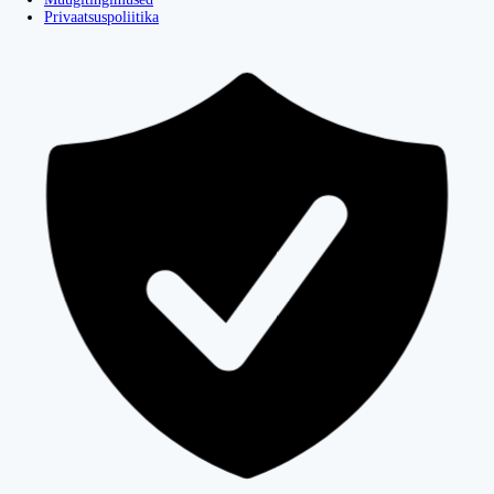
Privaatsuspoliitika