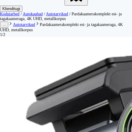
Klienditugi
Kodutarbed
/
Autokaubad
/
Autotarvikud
/
Pardakaamerakomplekt esi- ja
tagakaameraga, 4K UHD, metallkorpus
...
Autotarvikud
Pardakaamerakomplekt esi- ja tagakaameraga, 4K
UHD, metallkorpus
1/2