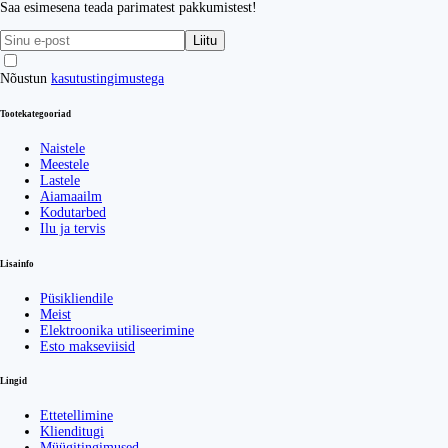
Saa esimesena teada parimatest pakkumistest!
Liitu
Nõustun
kasutustingimustega
Tootekategooriad
Naistele
Meestele
Lastele
Aiamaailm
Kodutarbed
Ilu ja tervis
Lisainfo
Püsikliendile
Meist
Elektroonika utiliseerimine
Esto makseviisid
Lingid
Ettetellimine
Klienditugi
Müügitingimused