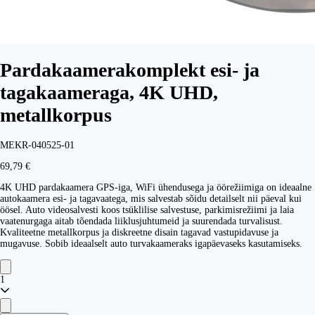
Pardakaamerakomplekt esi- ja
tagakaameraga, 4K UHD,
metallkorpus
MEKR-040525-01
69,79 €
4K UHD pardakaamera GPS-iga, WiFi ühendusega ja öörežiimiga on ideaalne
autokaamera esi- ja tagavaatega, mis salvestab sõidu detailselt nii päeval kui
öösel. Auto videosalvesti koos tsüklilise salvestuse, parkimisrežiimi ja laia
vaatenurgaga aitab tõendada liiklusjuhtumeid ja suurendada turvalisust.
Kvaliteetne metallkorpus ja diskreetne disain tagavad vastupidavuse ja
mugavuse. Sobib ideaalselt auto turvakaameraks igapäevaseks kasutamiseks.
1