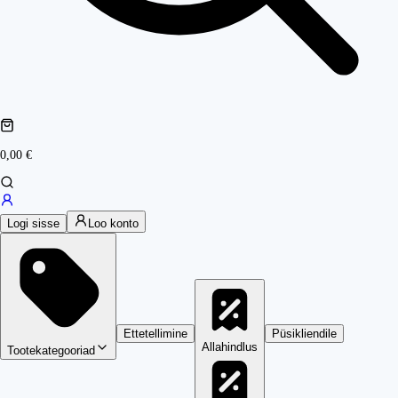
0,00 €
Logi sisse
Loo konto
Ettetellimine
Püsikliendile
Allahindlus
Tootekategooriad