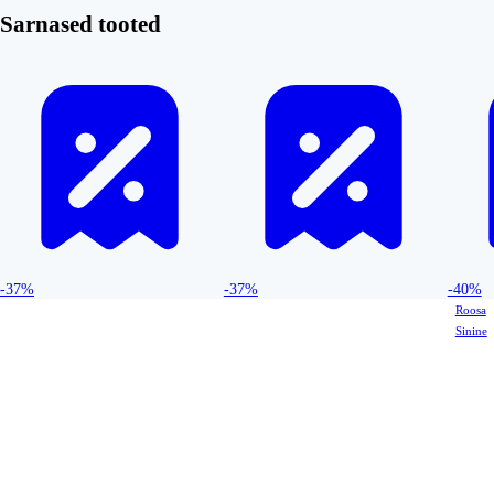
Sarnased tooted
-37%
-37%
-40%
Roosa
Sinine