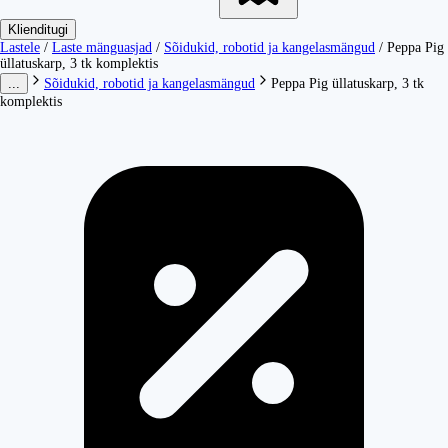
Klienditugi
Lastele
/
Laste mänguasjad
/
Sõidukid, robotid ja kangelasmängud
/
Peppa Pig
üllatuskarp, 3 tk komplektis
...
Sõidukid, robotid ja kangelasmängud
Peppa Pig üllatuskarp, 3 tk
komplektis