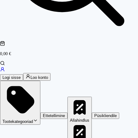
0,00 €
Logi sisse
Loo konto
Ettetellimine
Püsikliendile
Allahindlus
Tootekategooriad