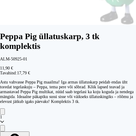
Peppa Pig üllatuskarp, 3 tk
komplektis
ALM-50925-01
11,90 €
Tavahind:
17,79 €
Astu vahvasse Peppa Pig maailma! Iga armas üllatuskarp peidab endas üht
toredat tegelaskuju – Peppa, tema pere või sõbrad. Kõik lapsed teavad ja
armastavad Peppa Pig multikat, nüüd saab tegelasi ka koju koguda ja nendega
mängida. Ideaalne päkapiku sussi sisse või väikseks üllatuskingiks – rõõmu ja
elevust jätkub igaks päevaks! Komplektis 3 tk.
1