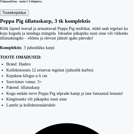
Viimased laos - tarne 1-3 tööpäeva
Tootekirjeldus
Peppa Pig üllatuskarp, 3 tk komplektis
Kõik lapsed teavad ja armastavad Peppa Pig multikat, nüüd saab tegelasi ka
koju koguda ja nendega mängida. Ideaalne päkapiku sussi sisse või väikseks
üllatuskingiks – rõõmu ja elevust jätkub igaks päevaks!
Komplektis:
3 juhuslikku karpi
TOOTE OMADUSED:
Bränd: Hasbro
Kollektsioonis 12 erinevat tegelast (juhuslik karbis)
Kujukese kõrgus u 6 cm
Soovitatav vanus: 3+
Pakend: üllatuskarp
Kogu endale terve Peppa Pig sõprade kamp ja lase fantaasial lennata!
Kingituseks või päkapiku sussi sisse
Lastele ja kollektsionääridele