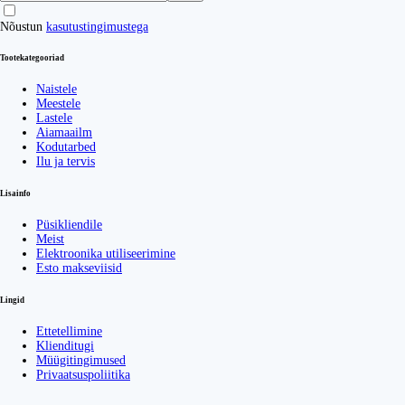
Nõustun
kasutustingimustega
Tootekategooriad
Naistele
Meestele
Lastele
Aiamaailm
Kodutarbed
Ilu ja tervis
Lisainfo
Püsikliendile
Meist
Elektroonika utiliseerimine
Esto makseviisid
Lingid
Ettetellimine
Klienditugi
Müügitingimused
Privaatsuspoliitika