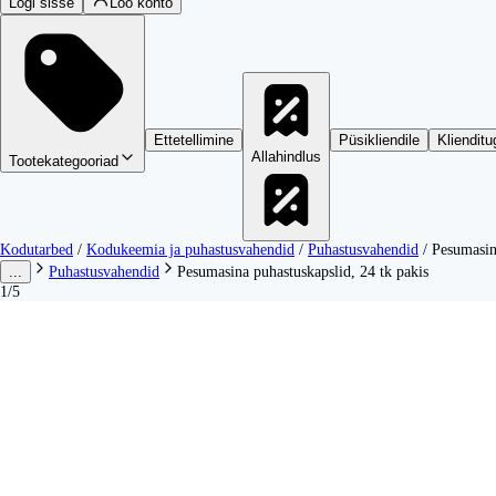
Logi sisse
Loo konto
Ettetellimine
Püsikliendile
Klienditu
Allahindlus
Tootekategooriad
Kodutarbed
/
Kodukeemia ja puhastusvahendid
/
Puhastusvahendid
/
Pesumasin
...
Puhastusvahendid
Pesumasina puhastuskapslid, 24 tk pakis
1/5