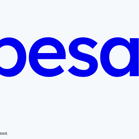
must.
.