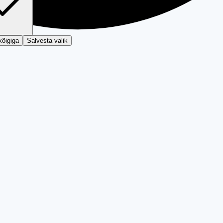
kõigiga
Salvesta valik