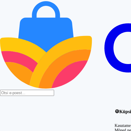
🍪
Küpsi
Kasutame 
Mõned nei