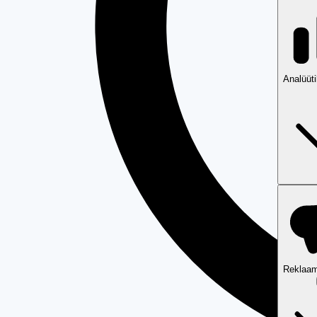
Analüüt
Reklaam