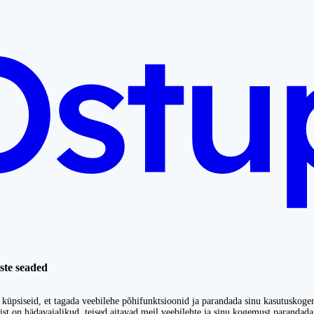
ste seaded
küpsiseid, et tagada veebilehe põhifunktsioonid ja parandada sinu kasutuskoge
st on hädavajalikud, teised aitavad meil veebilehte ja sinu kogemust parandada