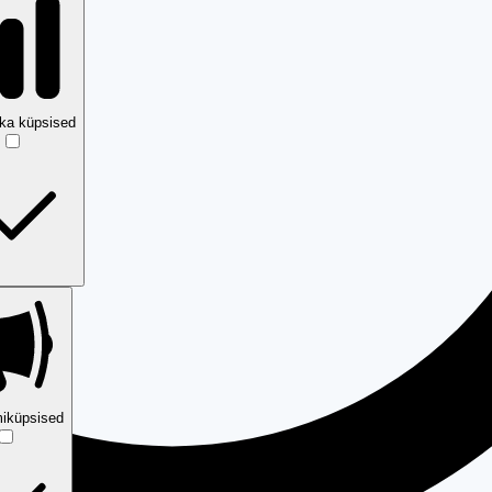
ika küpsised
iküpsised