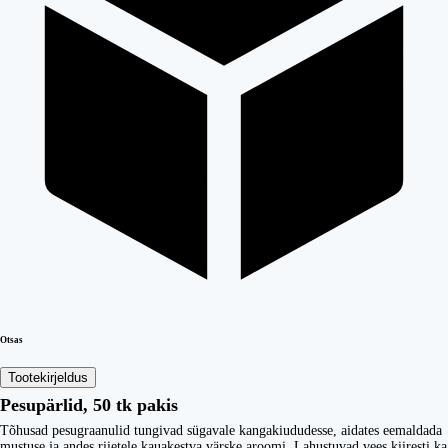
Otsas
Tootekirjeldus
Pesupärlid, 50 tk pakis
Tõhusad pesugraanulid tungivad sügavale kangakiududesse, aidates eemaldada
mustuse ja andes riietele kauakestva värske aroomi. Lahustuvad vees kiiresti ka