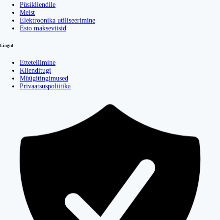
Püsikliendile
Meist
Elektroonika utiliseerimine
Esto makseviisid
Lingid
Ettetellimine
Klienditugi
Müügitingimused
Privaatsuspoliitika