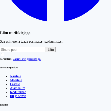
Liitu uudiskirjaga
Saa esimesena teada parimatest pakkumistest!
Liitu
Nõustun
kasutustingimustega
Tootekategooriad
Naistele
Meestele
Lastele
Aiamaailm
Kodutarbed
Ilu ja tervis
Lisainfo