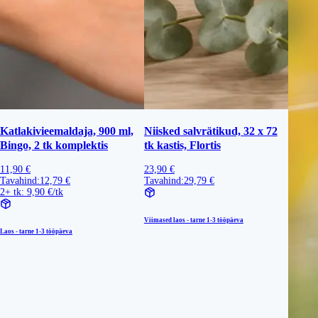
Katlakivieemaldaja, 900 ml,
Niisked salvrätikud, 32 x 72
Bingo, 2 tk komplektis
tk kastis, Flortis
11,90 €
23,90 €
Tavahind:
12,79 €
Tavahind:
29,79 €
2+ tk: 9,90 €/tk
Viimased laos - tarne
1-3 tööpäeva
Laos - tarne
1-3 tööpäeva