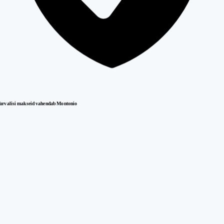
urvalisi makseid vahendab Montonio