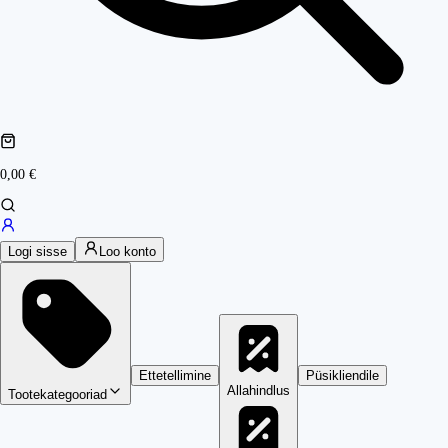
0,00 €
Logi sisse
Loo konto
Ettetellimine
Püsikliendile
Allahindlus
Tootekategooriad