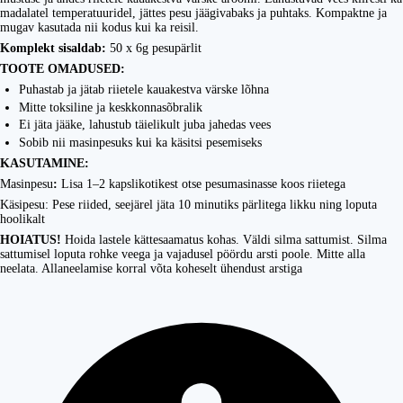
madalatel temperatuuridel, jättes pesu jäägivabaks ja puhtaks. Kompaktne ja
mugav kasutada nii kodus kui ka reisil.
Komplekt sisaldab:
50 x 6g pesupärlit
TOOTE OMADUSED:
Puhastab ja jätab riietele kauakestva värske lõhna
Mitte toksiline ja keskkonnasõbralik
Ei jäta jääke, lahustub täielikult juba jahedas vees
Sobib nii masinpesuks kui ka käsitsi pesemiseks
KASUTAMINE:
Masinpesu
:
Lisa 1–2 kapslikotikest otse pesumasinasse koos riietega
Käsipesu: Pese riided, seejärel jäta 10 minutiks pärlitega likku ning loputa
hoolikalt
HOIATUS!
Hoida lastele kättesaamatus kohas. Väldi silma sattumist. Silma
sattumisel loputa rohke veega ja vajadusel pöördu arsti poole. Mitte alla
neelata. Allaneelamise korral võta koheselt ühendust arstiga