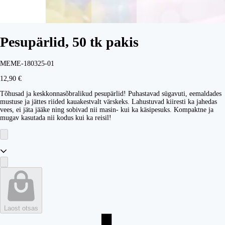
Pesupärlid, 50 tk pakis
MEME-180325-01
12,90 €
Tõhusad ja keskkonnasõbralikud pesupärlid! Puhastavad sügavuti, eemaldades
mustuse ja jättes riided kauakestvalt värskeks. Lahustuvad kiiresti ka jahedas
vees, ei jäta jääke ning sobivad nii masin- kui ka käsipesuks. Kompaktne ja
mugav kasutada nii kodus kui ka reisil!
Laost otsas