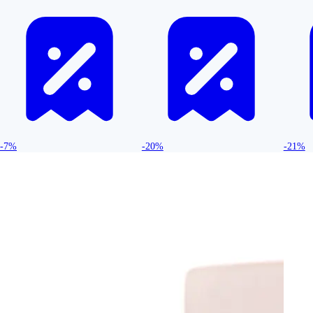
-7%
-20%
-21%