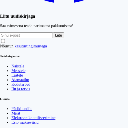
Liitu uudiskirjaga
Saa esimesena teada parimatest pakkumistest!
Liitu
Nõustun
kasutustingimustega
Tootekategooriad
Naistele
Meestele
Lastele
Aiamaailm
Kodutarbed
Ilu ja tervis
Lisainfo
Püsikliendile
Meist
Elektroonika utiliseerimine
Esto makseviisid