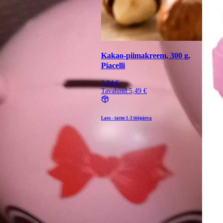
Kakao-piimakreem, 300 g,
Piacelli
3,84 €
Tavahind:
5,49 €
Laos - tarne
1-3 tööpäeva