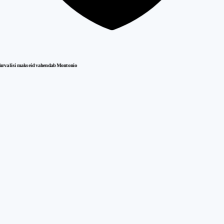
urvalisi makseid vahendab Montonio