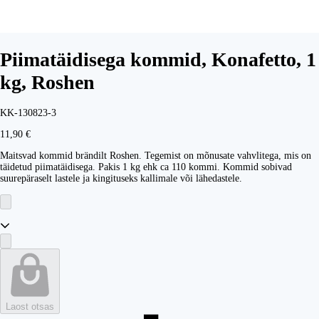
Piimatäidisega kommid, Konafetto, 1
kg, Roshen
KK-130823-3
11,90 €
Maitsvad kommid brändilt Roshen. Tegemist on mõnusate vahvlitega, mis on
täidetud piimatäidisega. Pakis 1 kg ehk ca 110 kommi. Kommid sobivad
suurepäraselt lastele ja kingituseks kallimale või lähedastele.
Laost otsas