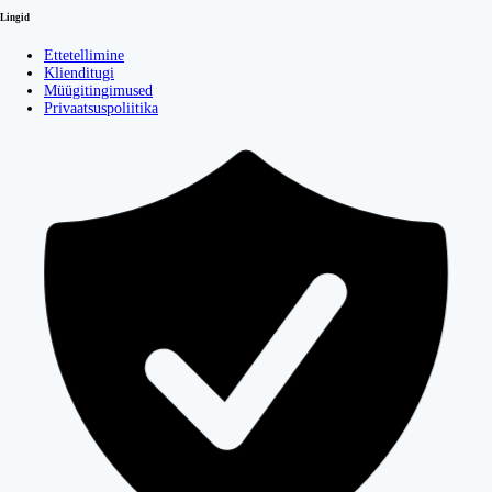
Lingid
Ettetellimine
Klienditugi
Müügitingimused
Privaatsuspoliitika