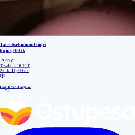
Tarretisekommid tiigri
kujus,100 tk
13,90 €
Tavahind:
16,79 €
2+ tk: 11,90 €/tk
Laos - tarne
1-3 tööpäeva