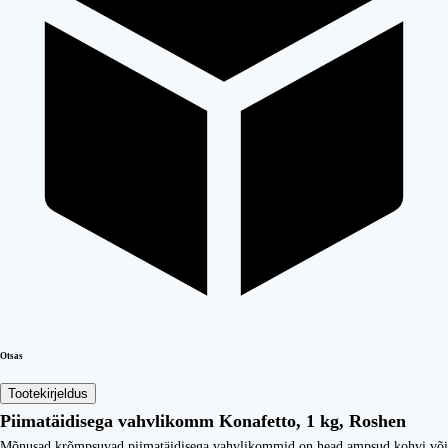
Otsas
Tootekirjeldus
Piimatäidisega vahvlikomm Konafetto, 1 kg, Roshen
Mõnusad krõmpsuvad piimatäidisega vahvlikommid on head ampsud kohvi või