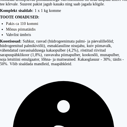
tee kõrvale. Suurest pakist jagub kauaks ning saab jagada kõigile.
Komplekt sisaldab:
1 x 1 kg komme
TOOTE OMADUSED:
Pakis ca 110 kommi
Mõnus piimatäidis
Vahvlist ümbris
Koostisosad:
Suhkur, rasvad (hüdrogeenimata palmi- ja päevalilleõlid;
hüdrogeenitud palmikiviõli), esmaklassiline nisujahu, kuiv piimavalk,
vähendatud rasvasisaldusega kakaopulber (4,2%), röstitud riivitud
sarapuupähklikoor (1,8%), rasvavaba piimapulber, kookosõli, munapulber,
soja letsitiini emulgaator, lõhna- ja maitseained. Kakaoglasuur - 30%; täidis -
50%. Võib sisaldada mandleid, maapähkleid.