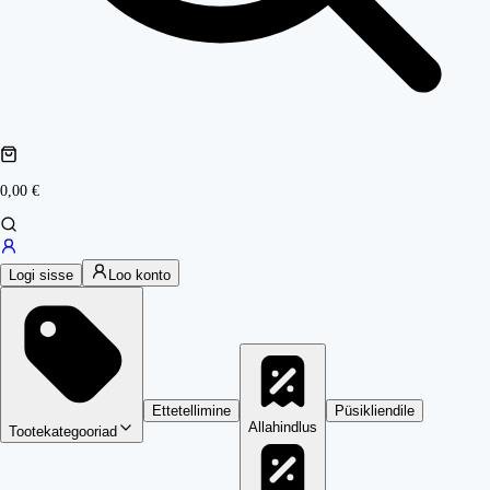
0,00 €
Logi sisse
Loo konto
Ettetellimine
Püsikliendile
Allahindlus
Tootekategooriad