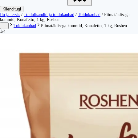
Klienditugi
Ilu ja tervis
/
Toidulisandid ja toidukaubad
/
Toidukaubad
/
Piimatäidisega
kommid, Konafetto, 1 kg, Roshen
...
Toidukaubad
Piimatäidisega kommid, Konafetto, 1 kg, Roshen
1/4