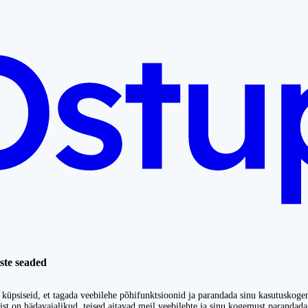
ste seaded
küpsiseid, et tagada veebilehe põhifunktsioonid ja parandada sinu kasutuskoge
st on hädavajalikud, teised aitavad meil veebilehte ja sinu kogemust parandada