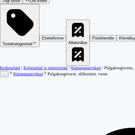
Logi sisse
Loo konto
Ettetellimine
Püsikliendile
Klienditu
Allahindlus
Tootekategooriad
Kodutarbed
/
Kööginõud ja söögiriistad
/
Küpsetustarvikud
/
Pulgakoogivorm, s
...
Küpsetustarvikud
Pulgakoogivorm, silikoonist, roosa