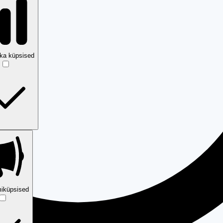
ika küpsised
iküpsised