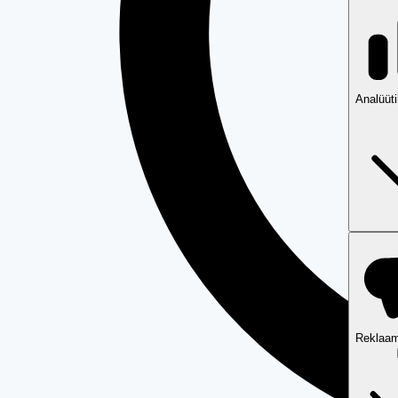
Analüüt
Reklaam