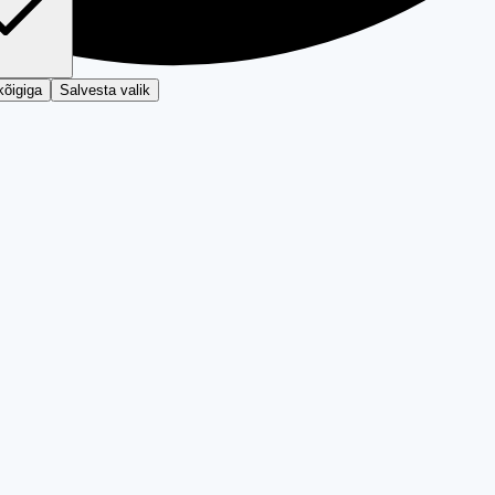
kõigiga
Salvesta valik