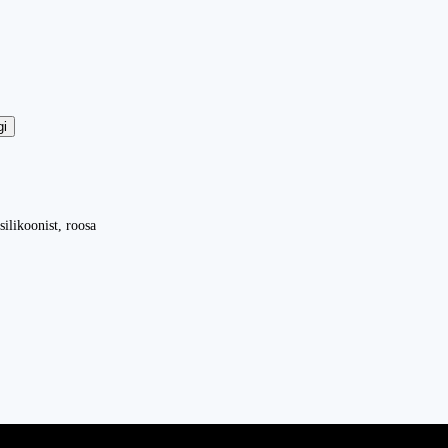
gi
ilikoonist, roosa