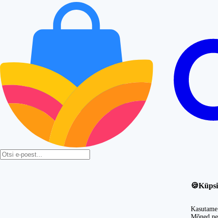
🍪
Küpsi
Kasutame 
Mõned nei