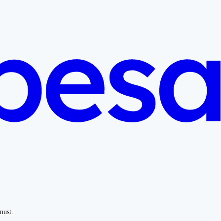
must.
.