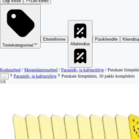
Logi sisse
Loo konto
Ettetellimine
Püsikliendile
Klienditu
Allahindlus
Tootekategooriad
Kodutarbed
/
Majapidamistarbed
/
Parasiidi- ja kahjuritõrje
/
Putukate liimpüün
...
Parasiidi- ja kahjuritõrje
Putukate liimpüünis, 10 pakki komplektis
1/6