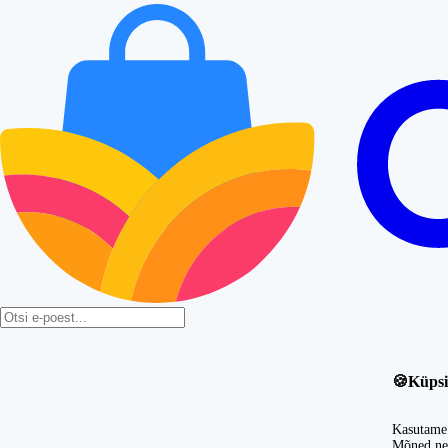
🍪
Küpsi
Kasutame 
Mõned nei