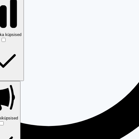
ika küpsised
iküpsised