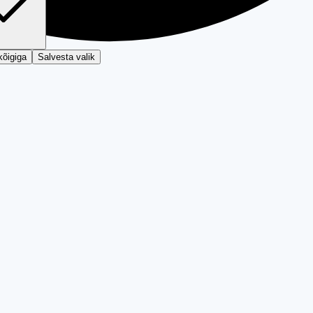
kõigiga
Salvesta valik