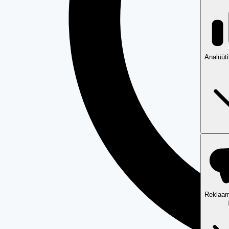
Analüüt
Reklaam