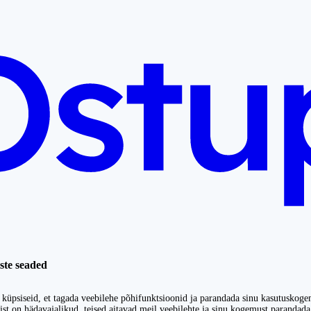
ste seaded
küpsiseid, et tagada veebilehe põhifunktsioonid ja parandada sinu kasutuskoge
st on hädavajalikud, teised aitavad meil veebilehte ja sinu kogemust parandada