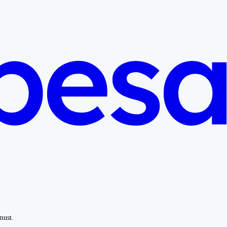
must.
.