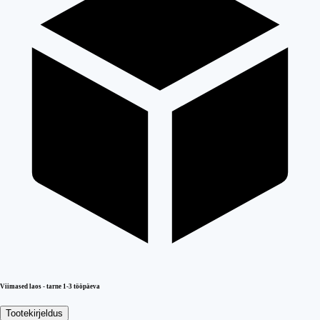
Viimased laos - tarne 1-3 tööpäeva
Tootekirjeldus