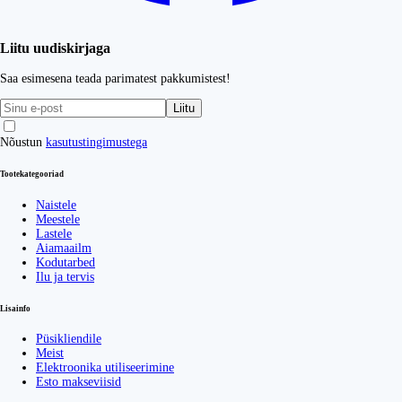
Liitu uudiskirjaga
Saa esimesena teada parimatest pakkumistest!
Liitu
Nõustun
kasutustingimustega
Tootekategooriad
Naistele
Meestele
Lastele
Aiamaailm
Kodutarbed
Ilu ja tervis
Lisainfo
Püsikliendile
Meist
Elektroonika utiliseerimine
Esto makseviisid