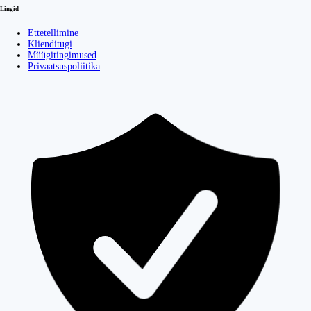
Lingid
Ettetellimine
Klienditugi
Müügitingimused
Privaatsuspoliitika