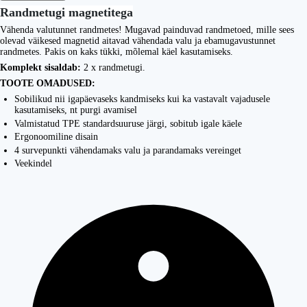
Randmetugi magnetitega
Vähenda valutunnet randmetes! Mugavad painduvad randmetoed, mille sees
olevad väikesed magnetid aitavad vähendada valu ja ebamugavustunnet
randmetes. Pakis on kaks tükki, mõlemal käel kasutamiseks.
Komplekt sisaldab:
2 x randmetugi.
TOOTE OMADUSED:
Sobilikud nii igapäevaseks kandmiseks kui ka vastavalt vajadusele
kasutamiseks, nt purgi avamisel
Valmistatud TPE standardsuuruse järgi, sobitub igale käele
Ergonoomiline disain
4 survepunkti vähendamaks valu ja parandamaks vereinget
Veekindel