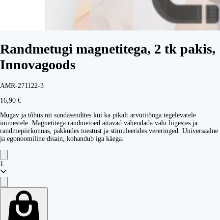
Randmetugi magnetitega, 2 tk pakis,
Innovagoods
AMR-271122-3
16,90 €
Mugav ja tõhus nii sundasendites kui ka pikalt arvutitööga tegelevatele
inimestele. Magnetitega randmetoed aitavad vähendada valu liigestes ja
randmepiirkonnas, pakkudes toestust ja stimuleerides vereringed. Universaalne
ja egonoomiline disain, kohandub iga käega.
1