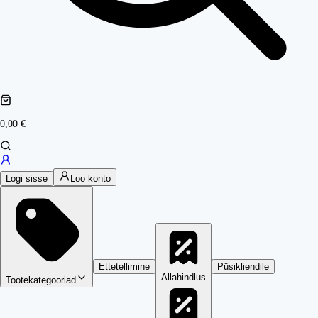
0,00 €
Logi sisse
Loo konto
Ettetellimine
Püsikliendile
Allahindlus
Tootekategooriad