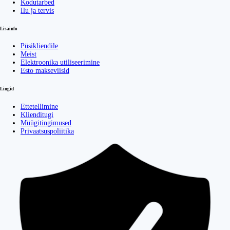
Kodutarbed
Ilu ja tervis
Lisainfo
Püsikliendile
Meist
Elektroonika utiliseerimine
Esto makseviisid
Lingid
Ettetellimine
Klienditugi
Müügitingimused
Privaatsuspoliitika