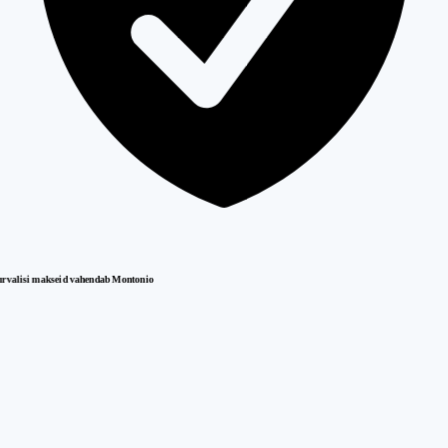
urvalisi makseid vahendab Montonio