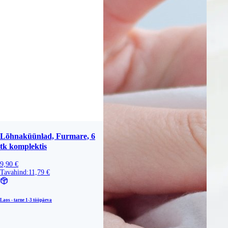
Lõhnaküünlad, Furmare, 6
tk komplektis
9,90 €
Tavahind:
11,79 €
Laos - tarne
1-3 tööpäeva