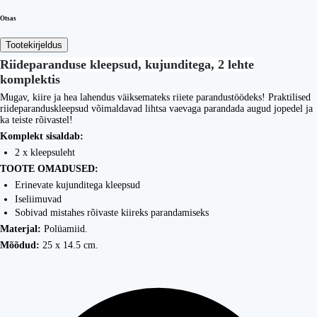
Otsas
Tootekirjeldus
Riideparanduse kleepsud, kujunditega, 2 lehte
komplektis
Mugav, kiire ja hea lahendus väiksemateks riiete parandustöödeks! Praktilised
riideparanduskleepsud võimaldavad lihtsa vaevaga parandada augud jopedel ja
ka teiste rõivastel!
Komplekt sisaldab:
2 x kleepsuleht
TOOTE OMADUSED:
Erinevate kujunditega kleepsud
Iseliimuvad
Sobivad mistahes rõivaste kiireks parandamiseks
Materjal:
Polüamiid.
Mõõdud:
25 x 14.5 cm.