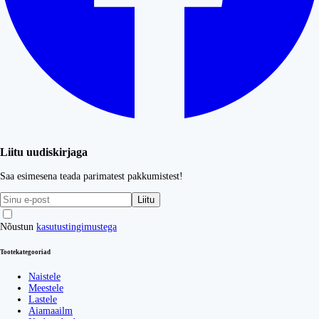
Liitu uudiskirjaga
Saa esimesena teada parimatest pakkumistest!
Liitu
Nõustun
kasutustingimustega
Tootekategooriad
Naistele
Meestele
Lastele
Aiamaailm