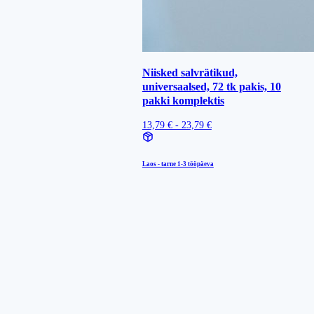
Niisked salvrätikud,
universaalsed, 72 tk pakis, 10
pakki komplektis
13,79 € - 23,79 €
Laos - tarne
1-3 tööpäeva