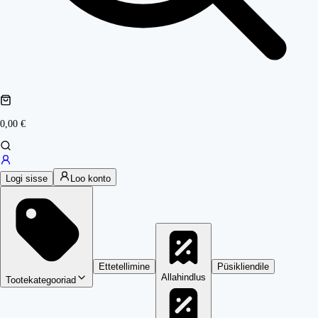
0,00 €
Logi sisse
Loo konto
Ettetellimine
Püsikliendile
Allahindlus
Tootekategooriad