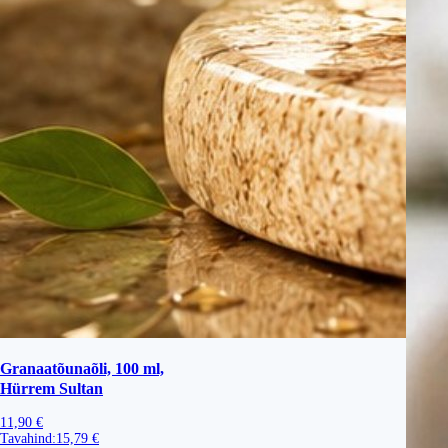
Granaatõunaõli, 100 ml,
Hürrem Sultan
11,90 €
Tavahind:
15,79 €