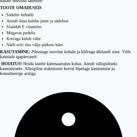
nahale imeilusa sädeluse!
TOOTE OMADUSED:
Sädelev kehaõli
Annab ilusa kuldse jume ja sädeluse
Sisaldab E vitamiini
Mugavas pudelis
Korraga kulub vähe
Näeb eriti ilus välja päikese käes
KASUTAMINE:
Pihustage soovitut kohale ja hõõruge ühtlaselt sisse. Võib
kasutada igapäevaselt.
HOIATUS!
Hoida lastele kättesaamatus kohas. Ainult välispidiseks
kasutamiseks. Allergilise reaktsiooni korral lõpetage kasutamine ja
konsulteerige arstiga.