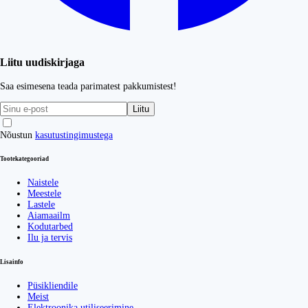
Liitu uudiskirjaga
Saa esimesena teada parimatest pakkumistest!
Liitu
Nõustun
kasutustingimustega
Tootekategooriad
Naistele
Meestele
Lastele
Aiamaailm
Kodutarbed
Ilu ja tervis
Lisainfo
Püsikliendile
Meist
Elektroonika utiliseerimine