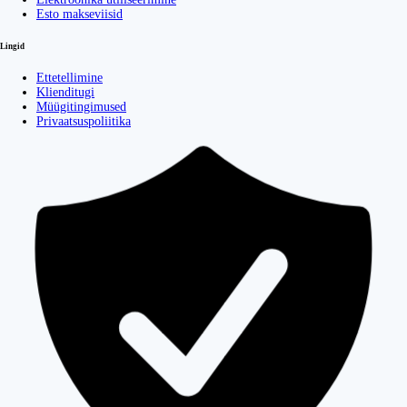
Esto makseviisid
Lingid
Ettetellimine
Klienditugi
Müügitingimused
Privaatsuspoliitika