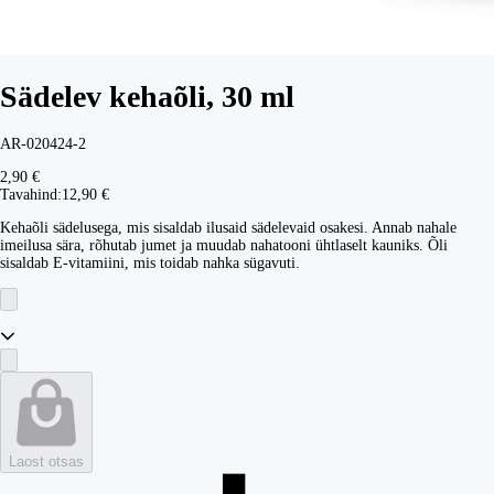
Sädelev kehaõli, 30 ml
AR-020424-2
2,90 €
Tavahind:
12,90 €
Kehaõli sädelusega, mis sisaldab ilusaid sädelevaid osakesi. Annab nahale
imeilusa sära, rõhutab jumet ja muudab nahatooni ühtlaselt kauniks. Õli
sisaldab E-vitamiini, mis toidab nahka sügavuti.
Laost otsas