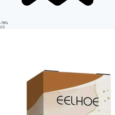
-78%
1/2