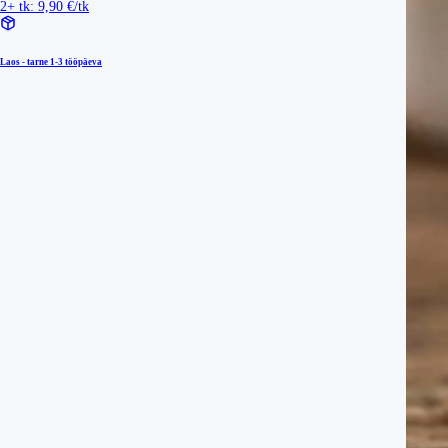
2+ tk: 9,90 €/tk
Laos - tarne
1-3 tööpäeva