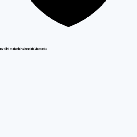
urvalisi makseid vahendab Montonio