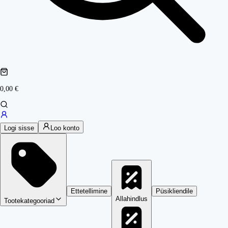
0,00 €
Logi sisse
Loo konto
Ettetellimine
Püsikliendile
Allahindlus
Tootekategooriad