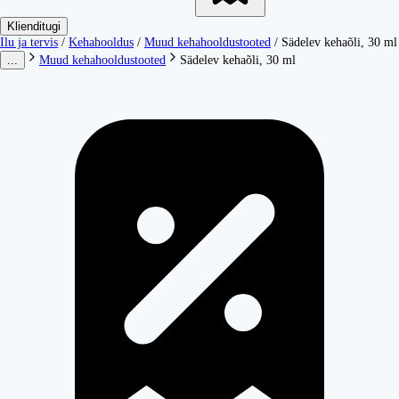
Klienditugi
Ilu ja tervis
/
Kehahooldus
/
Muud kehahooldustooted
/
Sädelev kehaõli, 30 ml
...
Muud kehahooldustooted
Sädelev kehaõli, 30 ml