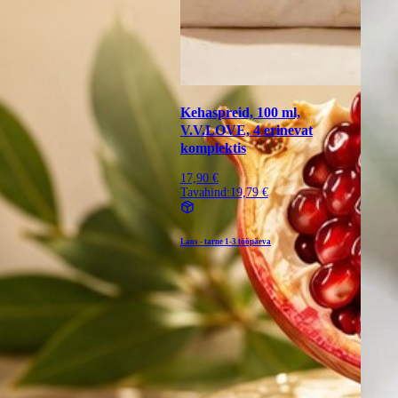
Kehaspreid, 100 ml,
V.V.LOVE, 4 erinevat
komplektis
17,90 €
Tavahind:
19,79 €
Laos - tarne
1-3 tööpäeva