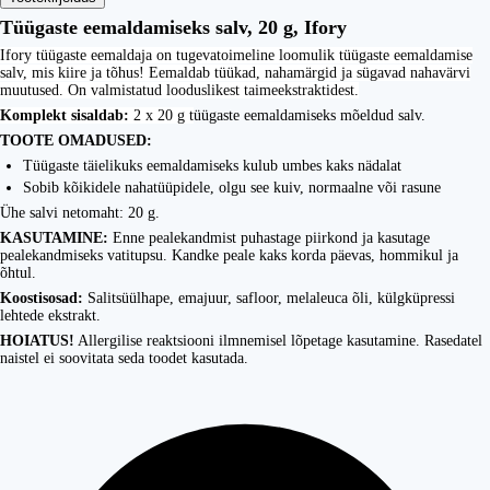
Tüügaste eemaldamiseks salv, 20 g, Ifory
Ifory tüügaste eemaldaja on tugevatoimeline loomulik tüügaste eemaldamise
salv, mis kiire ja tõhus! Eemaldab tüükad, nahamärgid ja sügavad nahavärvi
muutused. On valmistatud looduslikest taimeekstraktidest.
Komplekt sisaldab:
2 x 20 g t
üügaste eemaldamiseks mõeldud salv.
TOOTE OMADUSED:
Tüügaste täielikuks eemaldamiseks kulub umbes kaks nädalat
Sobib kõikidele nahatüüpidele, olgu see kuiv, normaalne või rasune
Ühe salvi netomaht: 20 g.
KASUTAMINE:
Enne pealekandmist puhastage piirkond ja kasutage
pealekandmiseks vatitupsu. Kandke peale kaks korda päevas, hommikul ja
õhtul.
Koostisosad:
Salitsüülhape, emajuur, safloor, melaleuca õli, külgküpressi
lehtede ekstrakt.
HOIATUS!
Allergilise reaktsiooni ilmnemisel lõpetage kasutamine. Rasedatel
naistel ei soovitata seda toodet kasutada.