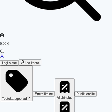
0,00 €
Logi sisse
Loo konto
Ettetellimine
Püsikliendile
Allahindlus
Tootekategooriad