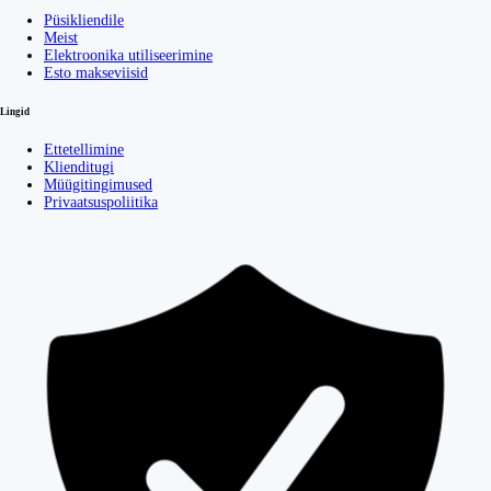
Püsikliendile
Meist
Elektroonika utiliseerimine
Esto makseviisid
Lingid
Ettetellimine
Klienditugi
Müügitingimused
Privaatsuspoliitika