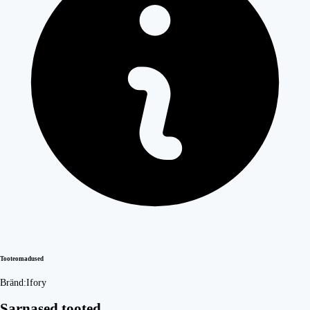
Tooteomadused
Bränd:
Ifory
Sarnased tooted