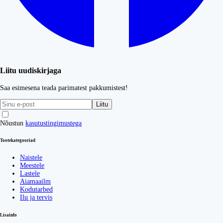
Liitu uudiskirjaga
Saa esimesena teada parimatest pakkumistest!
Liitu
Nõustun
kasutustingimustega
Tootekategooriad
Naistele
Meestele
Lastele
Aiamaailm
Kodutarbed
Ilu ja tervis
Lisainfo