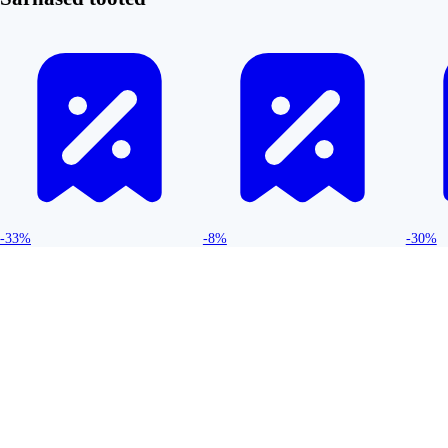
-33%
-8%
-30%