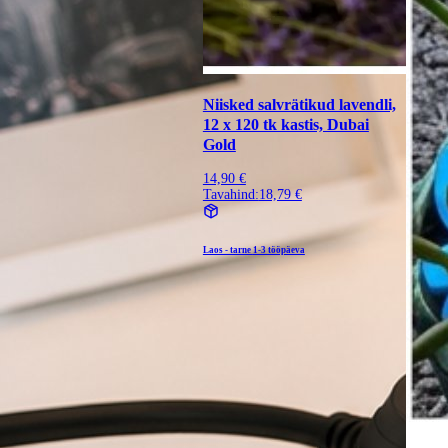
Niisked salvrätikud lavendli,
12 x 120 tk kastis, Dubai
Gold
14,90 €
Tavahind:
18,79 €
Laos - tarne
1-3 tööpäeva