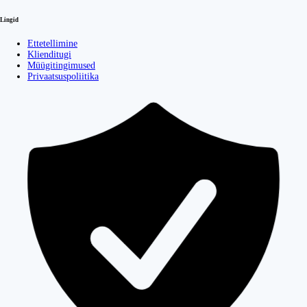
Lingid
Ettetellimine
Klienditugi
Müügitingimused
Privaatsuspoliitika