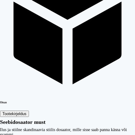
Otsas
Tootekirjeldus
Seebidosaator must
Ilus ja stiilne skandinaavia stiilis dosaator, mille sisse saab panna käsna või
svammi.