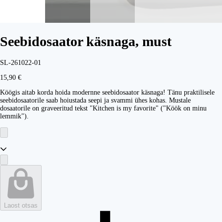
Seebidosaator käsnaga, must
SL-261022-01
15,90 €
Köögis aitab korda hoida modernne seebidosaator käsnaga! Tänu praktilisele
seebidosaatorile saab hoiustada seepi ja svammi ühes kohas. Mustale
dosaatorile on graveeritud tekst "Kitchen is my favorite" ("Köök on minu
lemmik").
Laost otsas