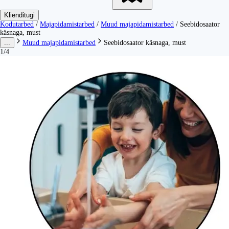
Klienditugi
Kodutarbed
/
Majapidamistarbed
/
Muud majapidamistarbed
/
Seebidosaator
käsnaga, must
...
Muud majapidamistarbed
Seebidosaator käsnaga, must
1/4