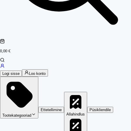
0,00 €
Logi sisse
Loo konto
Ettetellimine
Püsikliendile
Allahindlus
Tootekategooriad