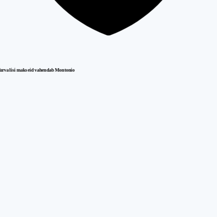
urvalisi makseid vahendab Montonio