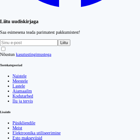
Liitu uudiskirjaga
Saa esimesena teada parimatest pakkumistest!
Liitu
Nõustun
kasutustingimustega
Tootekategooriad
Naistele
Meestele
Lastele
Aiamaailm
Kodutarbed
Ilu ja tervis
Lisainfo
Püsikliendile
Meist
Elektroonika utiliseerimine
Esto makseviisid