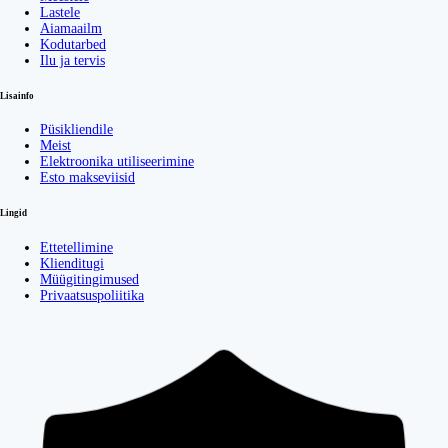
Lastele
Aiamaailm
Kodutarbed
Ilu ja tervis
Lisainfo
Püsikliendile
Meist
Elektroonika utiliseerimine
Esto makseviisid
Lingid
Ettetellimine
Klienditugi
Müügitingimused
Privaatsuspoliitika