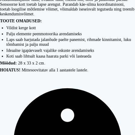
Sensoorne kott toetab lapse arengut. Parandab käe-silma koordinatsiooni,
toetab loogilise mõtlemise võimet, võimaldab iseseisvalt tegutseda ning treenib
keskendumisvõimet.
TOOTE OMADUSED:
Vildist kerge kott
Palju elemente peenmotoorika arendamiseks
Laps saab harjutada jalanõude paelte panemist, rihmade kinnitamist, luku
tõmbamist ja palju muud
Ideaalne igapäevaselt vajalike oskuste arendamiseks
Koti saab lihtsalt kaasa haarata parki või lasteaeda
Mõõdud:
28 x 33 x 2 cm.
HOIATUS!
Mittesoovitatav alla 1 aastastele lastele.