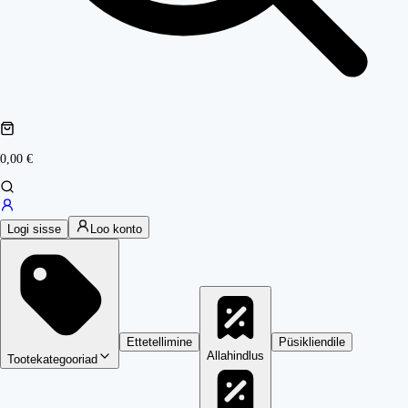
0,00 €
Logi sisse
Loo konto
Ettetellimine
Püsikliendile
Allahindlus
Tootekategooriad