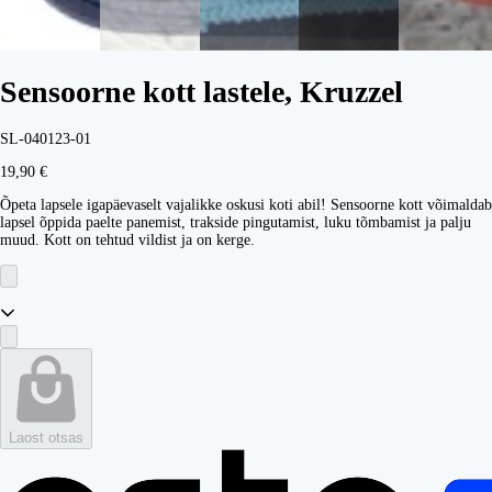
Sensoorne kott lastele, Kruzzel
SL-040123-01
19,90 €
Õpeta lapsele igapäevaselt vajalikke oskusi koti abil! Sensoorne kott võimaldab
lapsel õppida paelte panemist, trakside pingutamist, luku tõmbamist ja palju
muud. Kott on tehtud vildist ja on kerge.
Laost otsas