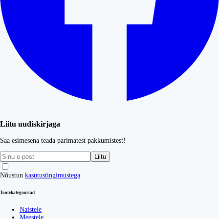
Liitu uudiskirjaga
Saa esimesena teada parimatest pakkumistest!
Liitu
Nõustun
kasutustingimustega
Tootekategooriad
Naistele
Meestele