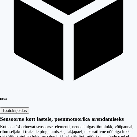
Otsas
Tootekirjeldus
Sensoorne kott lastele, peenmotoorika arendamiseks
Kotis on 14 erinevat sensoorset elementi, nende hulgas tõmblukk, vööpannal,
rihm seljakoti trakside pingutamiseks, takjapael, dekoratiivne nööbiga lukk,
ristkülikukujuline lukk, ovaalne lukk, elastik lint, nöör ja jalanõude paelad.