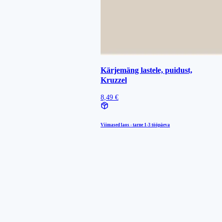
Kärjemäng lastele, puidust,
Kruzzel
8,49 €
Viimased laos - tarne
1-3 tööpäeva