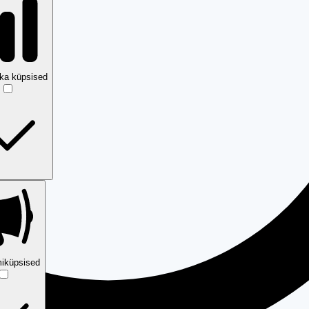
ika küpsised
iküpsised