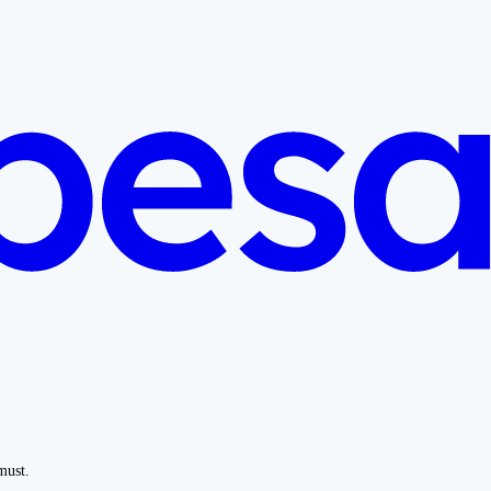
must.
.