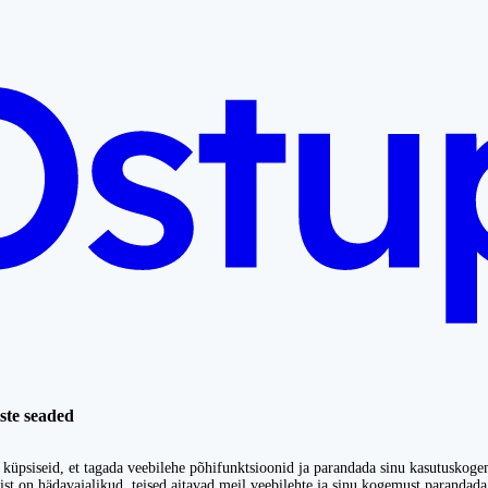
ste seaded
küpsiseid, et tagada veebilehe põhifunktsioonid ja parandada sinu kasutuskoge
st on hädavajalikud, teised aitavad meil veebilehte ja sinu kogemust parandada