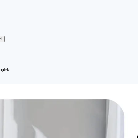
gi
mplekt