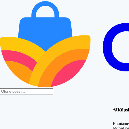
🍪
Küpsi
Kasutame 
Mõned nei