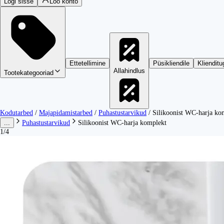
Logi sisse
Loo konto
Ettetellimine
Püsikliendile
Klienditu
Allahindlus
Tootekategooriad
Kodutarbed
/
Majapidamistarbed
/
Puhastustarvikud
/
Silikoonist WC-harja ko
...
Puhastustarvikud
Silikoonist WC-harja komplekt
1/4