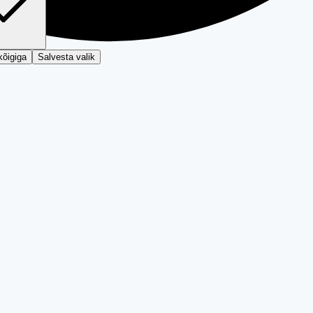
kõigiga
Salvesta valik