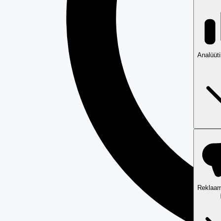
Analüüt
Reklaam