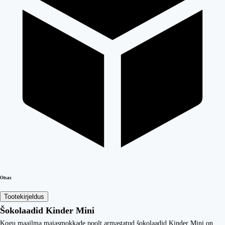
Otsas
Tootekirjeldus
Šokolaadid Kinder Mini
Kogu maailma maiasmokkade poolt armastatud šokolaadid Kinder Mini on