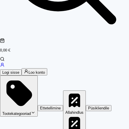
0,00 €
Logi sisse
Loo konto
Ettetellimine
Püsikliendile
Allahindlus
Tootekategooriad