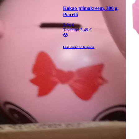
Kakao-piimakreem, 300 g,
Piacelli
3,84 €
Tavahind:
5,49 €
Laos - tarne
1-3 tööpäeva