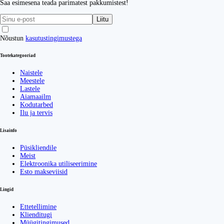
Saa esimesena teada parimatest pakkumistest!
Liitu
Nõustun
kasutustingimustega
Tootekategooriad
Naistele
Meestele
Lastele
Aiamaailm
Kodutarbed
Ilu ja tervis
Lisainfo
Püsikliendile
Meist
Elektroonika utiliseerimine
Esto makseviisid
Lingid
Ettetellimine
Klienditugi
Müügitingimused