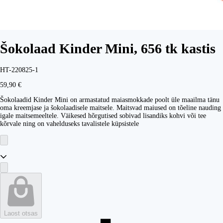
Šokolaad Kinder Mini, 656 tk kastis
HT-220825-1
59,90 €
Šokolaadid Kinder Mini on armastatud maiasmokkade poolt üle maailma tänu
oma kreemjase ja šokolaadisele maitsele. Maitsvad maiused on tõeline nauding
igale maitsemeeltele. Väikesed hõrgutised sobivad lisandiks kohvi või tee
kõrvale ning on vahelduseks tavalistele küpsistele
Laost otsas