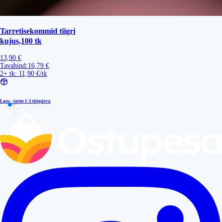
Tarretisekommid tiigri
kujus,100 tk
13,90 €
Tavahind:
16,79 €
2+ tk: 11,90 €/tk
Laos - tarne
1-3 tööpäeva