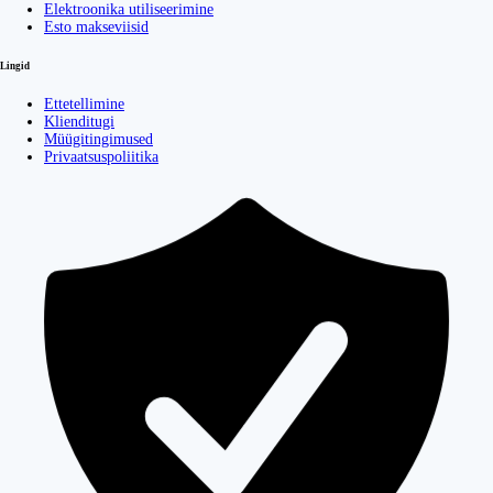
Elektroonika utiliseerimine
Esto makseviisid
Lingid
Ettetellimine
Klienditugi
Müügitingimused
Privaatsuspoliitika