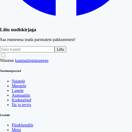
Liitu uudiskirjaga
Saa esimesena teada parimatest pakkumistest!
Liitu
Nõustun
kasutustingimustega
Tootekategooriad
Naistele
Meestele
Lastele
Aiamaailm
Kodutarbed
Ilu ja tervis
Lisainfo
Püsikliendile
Meist