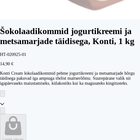
Šokolaadikommid jogurtikreemi ja
metsamarjade täidisega, Konti, 1 kg
HT-020925-01
14,90 €
Konti Cream šokolaadikommid pehme jogurtikreemi ja metsamarjade hõrgu
täidisega pakuvad iga ampsuga tõelist maitserõõmu. Suurepärane valik nii
igapäevaseks maiustamiseks, külakostiks kui ka magusateks kingitusteks.
Laost otsas