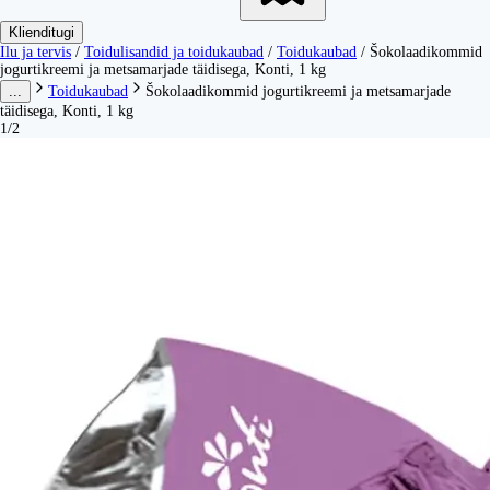
Klienditugi
Ilu ja tervis
/
Toidulisandid ja toidukaubad
/
Toidukaubad
/
Šokolaadikommid
jogurtikreemi ja metsamarjade täidisega, Konti, 1 kg
...
Toidukaubad
Šokolaadikommid jogurtikreemi ja metsamarjade
täidisega, Konti, 1 kg
1/2