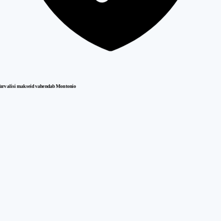
urvalisi makseid vahendab Montonio