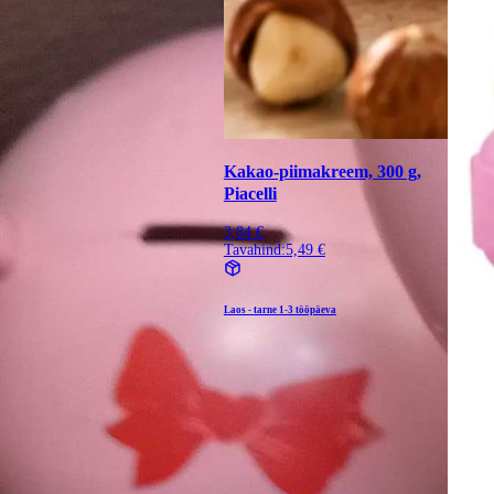
Kakao-piimakreem, 300 g,
Piacelli
3,84 €
Tavahind:
5,49 €
Laos - tarne
1-3 tööpäeva