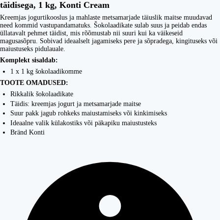
täidisega, 1 kg, Konti Cream
Kreemjas jogurtikooslus ja mahlaste metsamarjade täiuslik maitse muudavad
need kommid vastupandamatuks. Šokolaadikate sulab suus ja peidab endas
üllatavalt pehmet täidist, mis rõõmustab nii suuri kui ka väikeseid
magusasõpru. Sobivad ideaalselt jagamiseks pere ja sõpradega, kingituseks või
maiustuseks pidulauale.
Komplekt sisaldab:
1 x 1 kg šokolaadikomme
TOOTE OMADUSED:
Rikkalik šokolaadikate
Täidis: kreemjas jogurt ja metsamarjade maitse
Suur pakk jagub rohkeks maiustamiseks või kinkimiseks
Ideaalne valik külakostiks või päkapiku maiustusteks
Bränd Konti