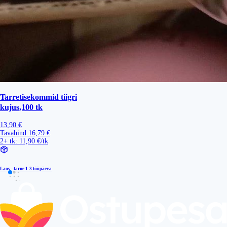
Tarretisekommid tiigri
kujus,100 tk
13,90 €
Tavahind:
16,79 €
2+ tk: 11,90 €/tk
Laos - tarne
1-3 tööpäeva