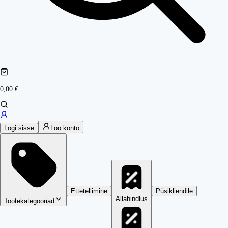
0,00 €
Logi sisse
Loo konto
Ettetellimine
Püsikliendile
Allahindlus
Tootekategooriad