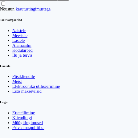
Nõustun
kasutustingimustega
Tootekategooriad
Naistele
Meestele
Lastele
Aiamaailm
Kodutarbed
Ilu ja tervis
Lisainfo
Püsikliendile
Meist
Elektroonika utiliseerimine
Esto makseviisid
Lingid
Ettetellimine
Klienditugi
Müügitingimused
Privaatsuspoliitika