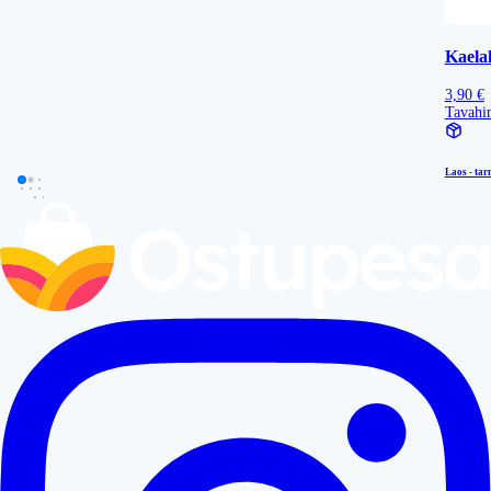
Kaela
3,90 €
Tavahi
Laos - tar