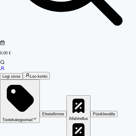
0,00 €
Logi sisse
Loo konto
Ettetellimine
Püsikliendile
Allahindlus
Tootekategooriad