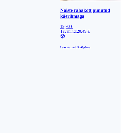
Naiste rahakott punutud
käerihmaga
19,90 €
Tavahind:
20,49 €
Laos - tarne
1-3 tööpäeva