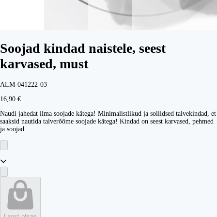
Soojad kindad naistele, seest
karvased, must
ALM-041222-03
16,90 €
Naudi jahedat ilma soojade kätega! Minimalistlikud ja soliidsed talvekindad, et
saaksid nautida talverõõme soojade kätega! Kindad on seest karvased, pehmed
ja soojad.
Laost otsas