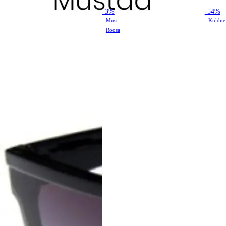
-3%
-54%
Must
Kuldne
Roosa