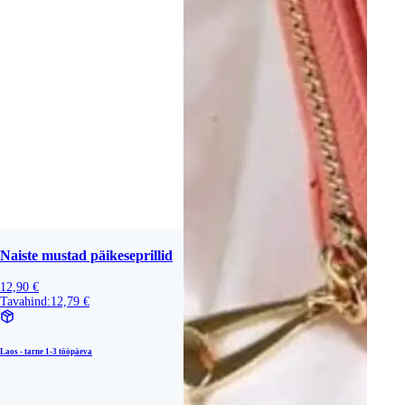
Naiste mustad päikeseprillid
12,90 €
Tavahind:
12,79 €
Laos - tarne
1-3 tööpäeva