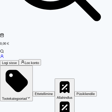
0,00 €
Logi sisse
Loo konto
Ettetellimine
Püsikliendile
Allahindlus
Tootekategooriad