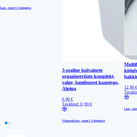
Laos - tarne
1-3 tööpäeva
Multi
3-osaline kuivainete
köögiv
organiseerijate komplekt,
hakki
valge, bambusest kaantega,
12,90 
Alpina
Tavahi
6,90 €
Tavahind:
11,90 €
Laos - tar
Viimased laos - tarne
1-3 tööpäeva