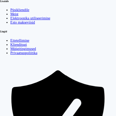
Lisainfo
Püsikliendile
Meist
Elektroonika utiliseerimine
Esto makseviisid
Lingid
Ettetellimine
Klienditugi
Müügitingimused
Privaatsuspoliitika