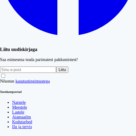
Liitu uudiskirjaga
Saa esimesena teada parimatest pakkumistest!
Liitu
Nõustun
kasutustingimustega
Tootekategooriad
Naistele
Meestele
Lastele
Aiamaailm
Kodutarbed
Ilu ja tervis