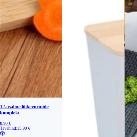
12-osaline lõikevormide
komplekt
8,90 €
Tavahind:
15,90 €