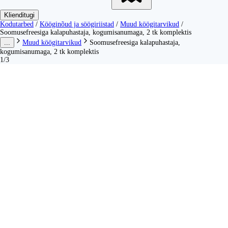
Klienditugi
Kodutarbed
/
Kööginõud ja söögiriistad
/
Muud köögitarvikud
/
Soomusefreesiga kalapuhastaja, kogumisanumaga, 2 tk komplektis
...
Muud köögitarvikud
Soomusefreesiga kalapuhastaja,
kogumisanumaga, 2 tk komplektis
1/3