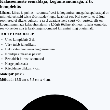
Kalasoomuste eemaldaja, kogumisanumaga, 2 tk
komplektis
Lihtsus, kiirus ja puhtus - soomusefreesi ja kogumisanumaga kalapuhastajal on
mitmeid eeliseid teiste tööriistade (nuga, kaabits) ees. Kui soovid, et tüütud
soomused ei rikuks puhtust ja sa ei avastaks neid suust või juustest, siis on
kogumisanumaga kalapuhastaja sinu köögis tõeline abimees. Lisaks eemaldab
see võrreldes noa ja kaabitsaga soomused kiiremini ning ohutumalt.
TOOTE OMADUSED:
Ühes komplektis 2 tk
Värv tuleb juhuslikult
Lukustatav konteiner/kogumisanum
Nõudepesumasinas pestav
Eemaldab kiiresti soomused
Kerge puhastada
Käepideme pikkus: 7 cm
Materjal:
plastik.
Mõõdud:
15.5 cm x 5.5 cm x 4 cm.