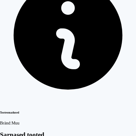
Tooteomadused
Bränd:
Muu
Sarnased tooted