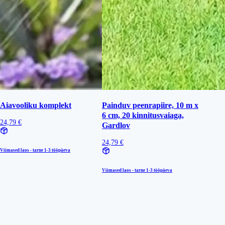
Aiavooliku komplekt
Painduv peenrapiire, 10 m x
6 cm, 20 kinnitusvaiaga,
24,79 €
Gardlov
24,79 €
Viimased laos - tarne
1-3 tööpäeva
Viimased laos - tarne
1-3 tööpäeva