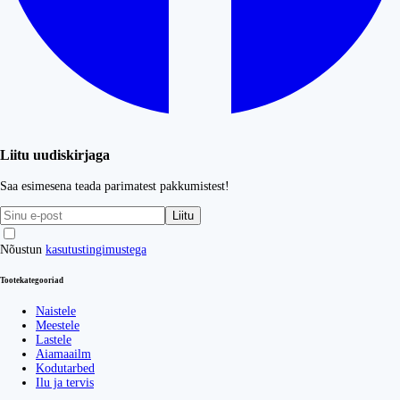
Liitu uudiskirjaga
Saa esimesena teada parimatest pakkumistest!
Liitu
Nõustun
kasutustingimustega
Tootekategooriad
Naistele
Meestele
Lastele
Aiamaailm
Kodutarbed
Ilu ja tervis