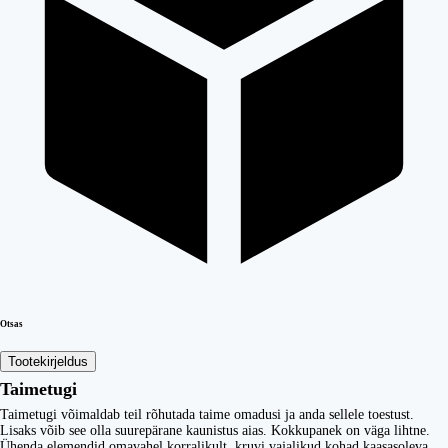
Otsas
Tootekirjeldus
Taimetugi
Taimetugi võimaldab teil rõhutada taime omadusi ja anda sellele toestust.
Lisaks võib see olla suurepärane kaunistus aias. Kokkupanek on väga lihtne.
Ühenda elemendid omavahel korralikult, kruvi vajalikud kohad kaasasoleva