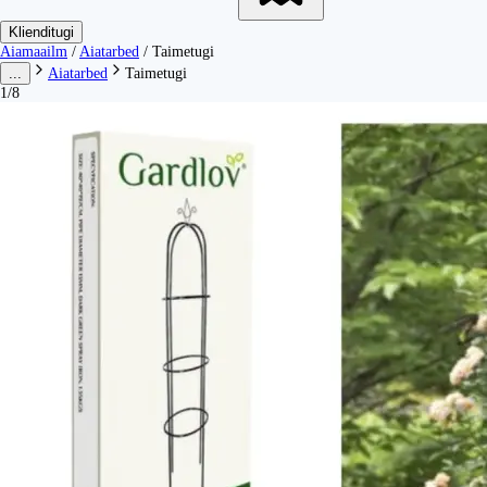
Klienditugi
Aiamaailm
/
Aiatarbed
/
Taimetugi
...
Aiatarbed
Taimetugi
1/8