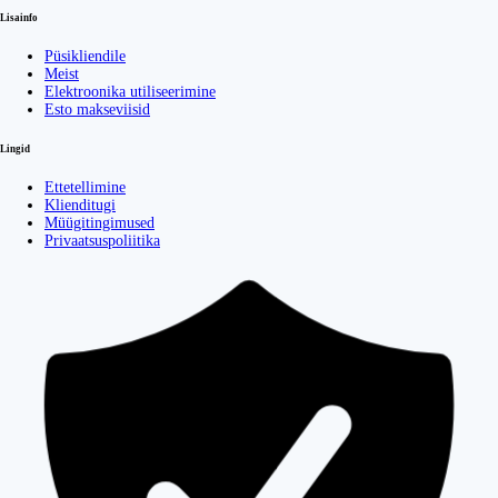
Lisainfo
Püsikliendile
Meist
Elektroonika utiliseerimine
Esto makseviisid
Lingid
Ettetellimine
Klienditugi
Müügitingimused
Privaatsuspoliitika