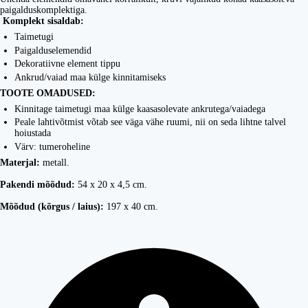
paigalduskomplektiga.
Komplekt sisaldab:
Taimetugi
Paigalduselemendid
Dekoratiivne element tippu
Ankrud/vaiad maa külge kinnitamiseks
TOOTE OMADUSED:
Kinnitage taimetugi maa külge kaasasolevate ankrutega/vaiadega
Peale lahtivõtmist võtab see väga vähe ruumi, nii on seda lihtne talvel
hoiustada
Värv: tumeroheline
Materjal:
metall.
Pakendi mõõdud:
54 x 20 x 4,5 cm.
Mõõdud (kõrgus / laius):
197 x 40 cm.