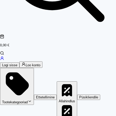
0,00 €
Logi sisse
Loo konto
Ettetellimine
Püsikliendile
Allahindlus
Tootekategooriad