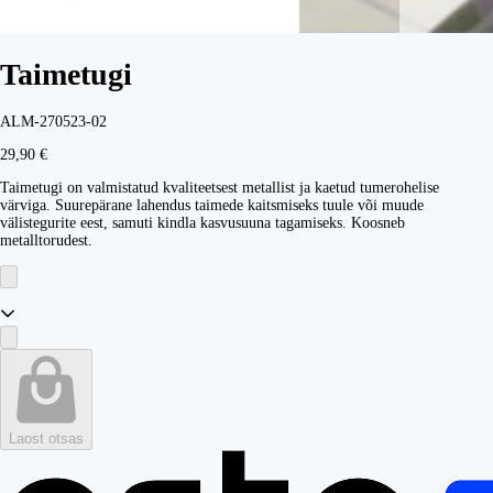
Taimetugi
ALM-270523-02
29,90 €
Taimetugi on valmistatud kvaliteetsest metallist ja kaetud tumerohelise
värviga. Suurepärane lahendus taimede kaitsmiseks tuule või muude
välistegurite eest, samuti kindla kasvusuuna tagamiseks. Koosneb
metalltorudest.
Laost otsas