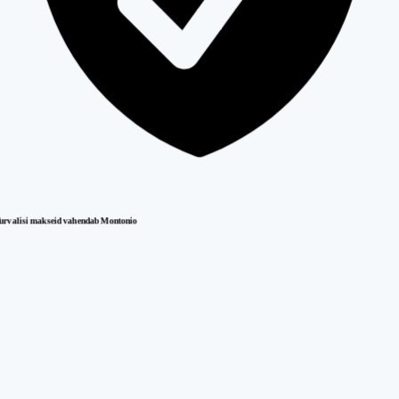
urvalisi makseid vahendab Montonio