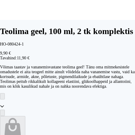
Teolima geel, 100 ml, 2 tk komplektis
HO-080424-1
9,90 €
Tavahind:
11,90 €
Võimas taastav ja vananemisvastane teolima geel! Tänu oma mitmekesistele
omadustele ei aita teogeel mitte ainult võidelda naha vananemise vastu, vaid ka
kortsude, armide, akne, põletuste, pigmendilaikude ja ebaühtlase nahaga.
Teolimas peitub rikkalikult kollageeni elastiini, glükoolhappeid ja allantoiini,
mis on kõik kasulikud nahale ja on nahka noorendava efektiga.