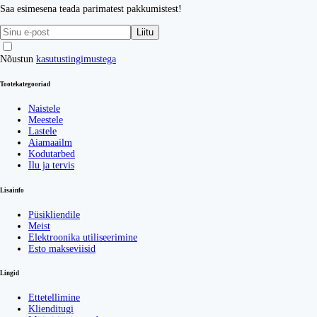
Saa esimesena teada parimatest pakkumistest!
Liitu
Nõustun
kasutustingimustega
Tootekategooriad
Naistele
Meestele
Lastele
Aiamaailm
Kodutarbed
Ilu ja tervis
Lisainfo
Püsikliendile
Meist
Elektroonika utiliseerimine
Esto makseviisid
Lingid
Ettetellimine
Klienditugi