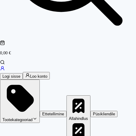
0,00 €
Logi sisse
Loo konto
Ettetellimine
Püsikliendile
Allahindlus
Tootekategooriad