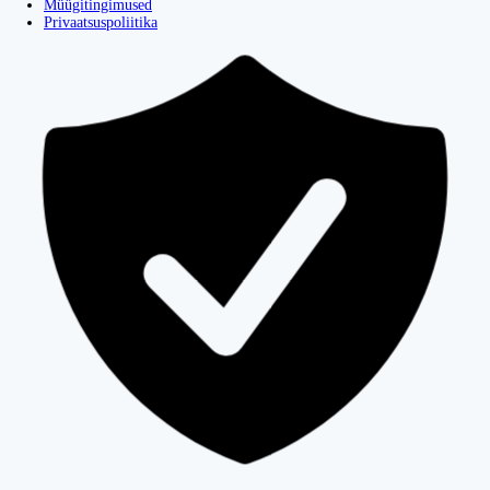
Müügitingimused
Privaatsuspoliitika