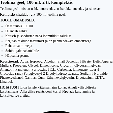
Teolima geel, 100 ml, 2 tk komplektis
Teolima geel, mis on nahka noorendav, naharakke uuendav ja rahustav.
Komplekt sisaldab:
2 x 100 ml teolima geel.
TOOTE OMADUSED:
Ühes tuubis 100 ml
Uuendab nahka
Kaitseb ja soodustab naha loomulikku talitlust
Ergutab rakkude taastumist ja on pehmendavate omadustega
Rahustava toimega
Sobib igale nahatüübile
Hüpoallergeenne
Koostisosad:
Aqua, Isopropyl Alcohol, Snail Secretion Filtrate (Helix Aspersa
Muller), Propylene Glycol, Dimethicone, Glycerin, Glycosaminglycan,
Allantoin, Panthenol, Pyridoxine HCL, Carbomer, Limonene, Lauryl
Glucoside (and) Polyglyceryl-2 Dipolyhydroxystearate, Sodium Hydroxide,
Phenoxyethanol, Xanthan Gum, Ethylhexylglycerin, Dipotassium EDTA,
Linalool.
HOIATUS!
Hoida lastele kättesaamatus kohas. Ainult välispidiseks
kasutamiseks. Allergilise reaktsiooni korral lõpetage kasutamine ja
konsulteerige arstiga.