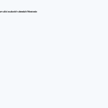
urvalisi makseid vahendab Montonio