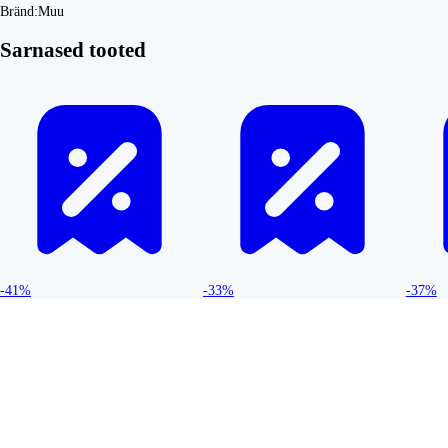
Bränd:
Muu
Sarnased tooted
-41%
-33%
-37%