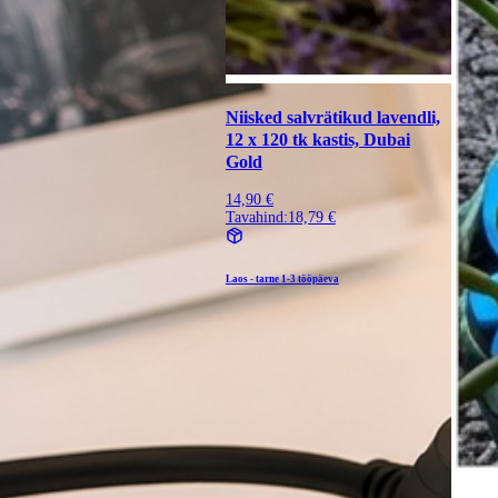
Niisked salvrätikud lavendli,
12 x 120 tk kastis, Dubai
Gold
14,90 €
Tavahind:
18,79 €
Laos - tarne
1-3 tööpäeva