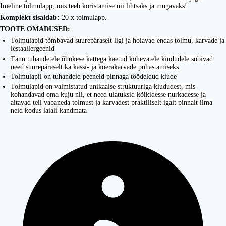
Imeline tolmulapp, mis teeb koristamise nii lihtsaks ja mugavaks!
Komplekt sisaldab:
20 x tolmulapp.
TOOTE OMADUSED:
Tolmulapid tõmbavad suurepäraselt ligi ja hoiavad endas tolmu, karvade ja
lestaallergeenid
Tänu tuhandetele õhukese kattega kaetud kohevatele kiududele sobivad
need suurepäraselt ka kassi- ja koerakarvade puhastamiseks
Tolmulapil on tuhandeid peeneid pinnaga töödeldud kiude
Tolmulapid on valmistatud unikaalse struktuuriga kiududest, mis
kohandavad oma kuju nii, et need ulatuksid kõikidesse nurkadesse ja
aitavad teil vabaneda tolmust ja karvadest praktiliselt igalt pinnalt ilma
neid kodus laiali kandmata