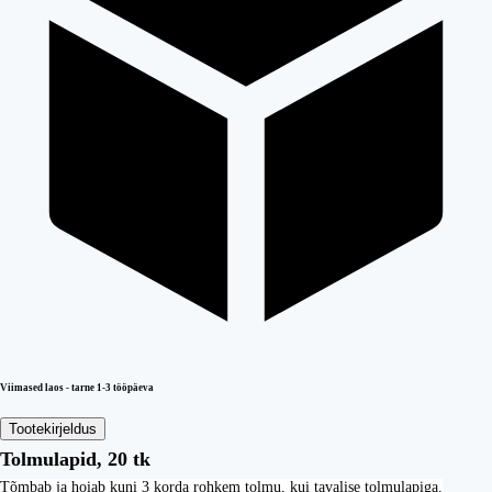
Viimased laos - tarne 1-3 tööpäeva
Tootekirjeldus
Tolmulapid, 20 tk
Tõmbab ja hoiab kuni 3 korda rohkem tolmu, kui tavalise tolmulapiga.