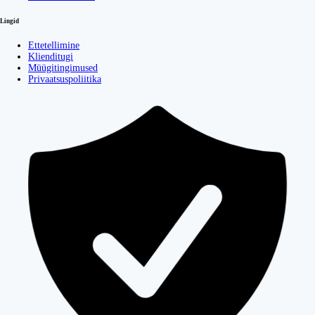
Lingid
Ettetellimine
Klienditugi
Müügitingimused
Privaatsuspoliitika