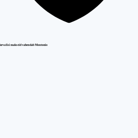
urvalisi makseid vahendab Montonio