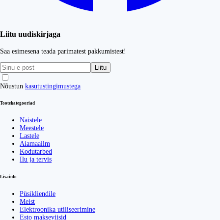
Liitu uudiskirjaga
Saa esimesena teada parimatest pakkumistest!
Liitu
Nõustun
kasutustingimustega
Tootekategooriad
Naistele
Meestele
Lastele
Aiamaailm
Kodutarbed
Ilu ja tervis
Lisainfo
Püsikliendile
Meist
Elektroonika utiliseerimine
Esto makseviisid