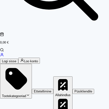
0,00 €
Logi sisse
Loo konto
Ettetellimine
Püsikliendile
Allahindlus
Tootekategooriad