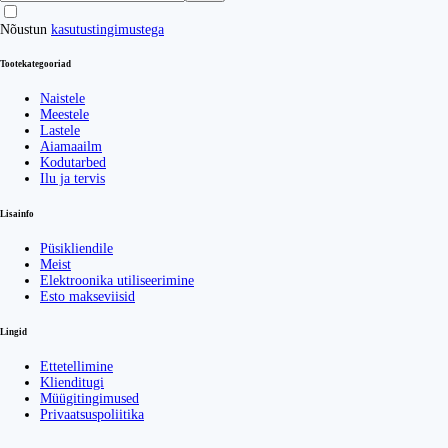
Nõustun
kasutustingimustega
Tootekategooriad
Naistele
Meestele
Lastele
Aiamaailm
Kodutarbed
Ilu ja tervis
Lisainfo
Püsikliendile
Meist
Elektroonika utiliseerimine
Esto makseviisid
Lingid
Ettetellimine
Klienditugi
Müügitingimused
Privaatsuspoliitika