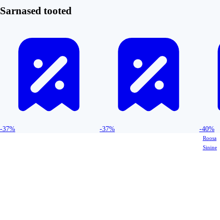
Sarnased tooted
-37%
-37%
-40%
Roosa
Sinine