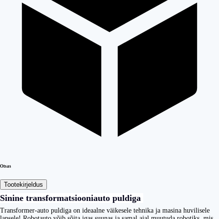
Otsas
Tootekirjeldus
Sinine transformatsiooniauto puldiga
Transformer-auto puldiga on ideaalne väikesele tehnika ja masina huvilisele
lapsele! Robotauto võib sõita igas suunas ja samal ajal muutuda robotiks, mis