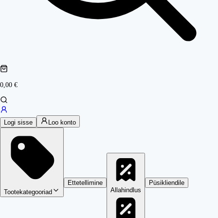
0,00 €
Logi sisse
Loo konto
Ettetellimine
Püsikliendile
Allahindlus
Tootekategooriad