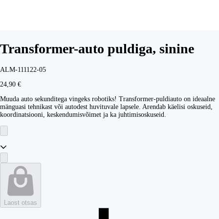
Transformer-auto puldiga, sinine
ALM-111122-05
24,90 €
Muuda auto sekunditega vingeks robotiks! Transformer-puldiauto on ideaalne
mänguasi tehnikast või autodest huvituvale lapsele. Arendab käelisi oskuseid,
koordinatsiooni, keskendumisvõimet ja ka juhtimisoskuseid.
Laost otsas