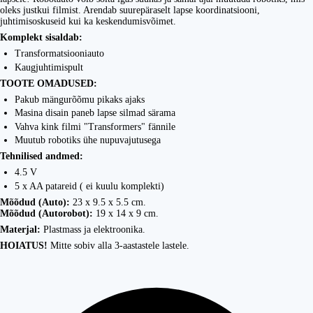
oleks justkui filmist. Arendab suurepäraselt lapse koordinatsiooni,
juhtimisoskuseid kui ka keskendumisvõimet.
Komplekt sisaldab:
Transformatsiooniauto
Kaugjuhtimispult
TOOTE OMADUSED:
Pakub mängurõõmu pikaks ajaks
Masina disain paneb lapse silmad särama
Vahva kink filmi "Transformers" fännile
Muutub robotiks ühe nupuvajutusega
Tehnilised andmed:
4.5 V
5 x AA patareid ( ei kuulu komplekti)
Mõõdud (Auto):
23 x 9.5 x 5.5 cm.
Mõõdud (Autorobot):
19 x 14 x 9 cm.
Materjal:
Plastmass ja elektroonika.
HOIATUS!
Mitte sobiv alla 3-aastastele lastele.