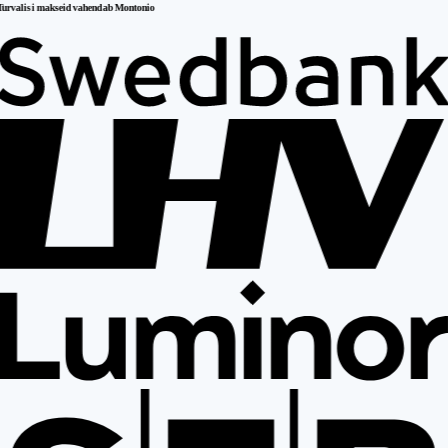
Turvalisi makseid vahendab Montonio