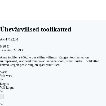
Ühevärvilised toolikatted
AR-171222-1
6,90 €
Tavahind:
22,79 €
Anna toolile ja köögile uus stiilne välimus! Kangast toolikatted on
suurepärased, sest need muudavad ka vana tooli justkui uueks. Toolikatted
käivad kergelt peale ning on igati praktilised.
Värv:
Vali värv
Kogus:
Vali kogus