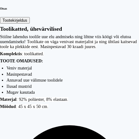
Otsas
Tootekirjeldus
Toolikatted, ühevärvilised
Stiilne lahendus toolile uue elu andmiseks ning lihtne viis köögi või elutoa
uuendamiseks!
Toolikate on väga venivast materjalist ja ning ühtlasi kaitsevad
toole ka plekkide eest. Masinpestavad 30 kraadi juures.
Komplektis
: toolikatted.
TOOTE OMADUSED:
Veniv materjal
Masinpestavad
Annavad uue välimuse toolidele
Ilusad mustrid
Mugav kasutada
Materjal
: 92% polüester, 8% elastaan.
Mõõdud
: 45 x 45 x 50 cm.