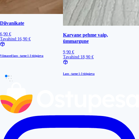
Diivanikate
6,90 €
Karvane pehme vaip,
Tavahind:
16,90 €
ümmargune
9,90 €
Viimased laos - tarne
1-3 tööpäeva
Tavahind:
18,90 €
Laos - tarne
1-3 tööpäeva