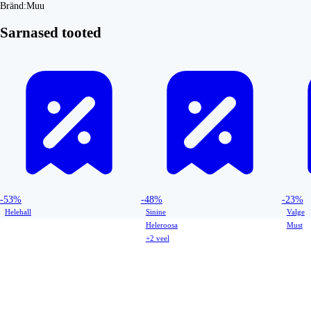
Bränd:
Muu
Sarnased tooted
-53%
-48%
-23%
Helehall
Sinine
Valge
Heleroosa
Must
+2 veel