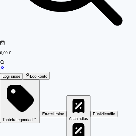
0,00 €
Logi sisse
Loo konto
Ettetellimine
Püsikliendile
Allahindlus
Tootekategooriad