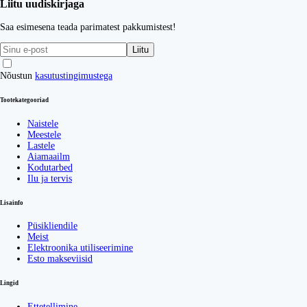
Liitu uudiskirjaga
Saa esimesena teada parimatest pakkumistest!
Liitu
Nõustun
kasutustingimustega
Tootekategooriad
Naistele
Meestele
Lastele
Aiamaailm
Kodutarbed
Ilu ja tervis
Lisainfo
Püsikliendile
Meist
Elektroonika utiliseerimine
Esto makseviisid
Lingid
Ettetellimine