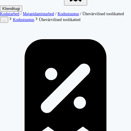
Klienditugi
Kodutarbed
/
Majapidamistarbed
/
Kodusisustus
/
Ühevärvilised toolikatted
...
Kodusisustus
Ühevärvilised toolikatted