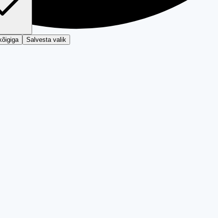
kõigiga
Salvesta valik