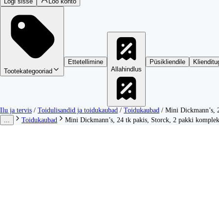
Logi sisse
Loo konto
Ettetellimine
Püsikliendile
Klienditu
Allahindlus
Tootekategooriad
Ilu ja tervis
/
Toidulisandid ja toidukaubad
/
Toidukaubad
/
Mini Dickmann’s, 2
...
Toidukaubad
Mini Dickmann’s, 24 tk pakis, Storck, 2 pakki komplek