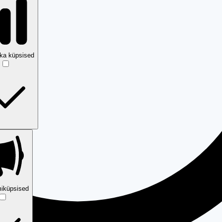
ika küpsised
iküpsised