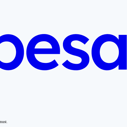
must.
.