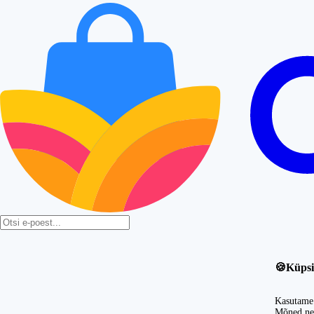
🍪
Küpsi
Kasutame 
Mõned nei