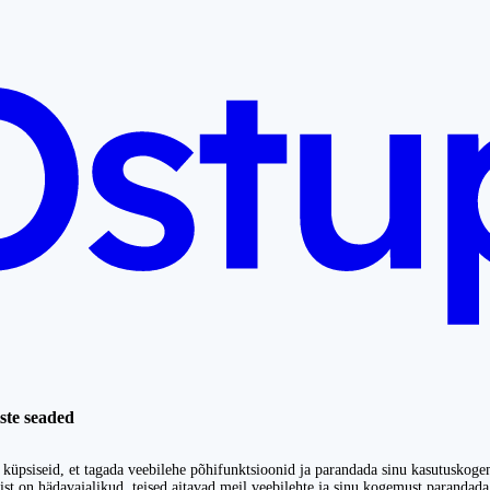
ste seaded
küpsiseid, et tagada veebilehe põhifunktsioonid ja parandada sinu kasutuskoge
st on hädavajalikud, teised aitavad meil veebilehte ja sinu kogemust parandada