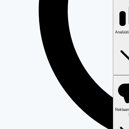
Analüüt
Reklaam