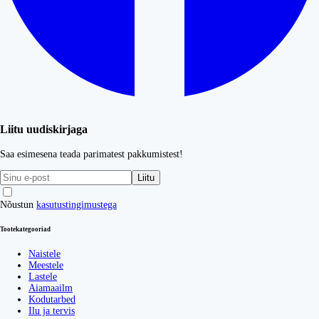
Liitu uudiskirjaga
Saa esimesena teada parimatest pakkumistest!
Liitu
Nõustun
kasutustingimustega
Tootekategooriad
Naistele
Meestele
Lastele
Aiamaailm
Kodutarbed
Ilu ja tervis