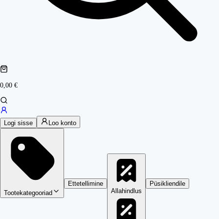
0,00 €
Logi sisse
Loo konto
Ettetellimine
Püsikliendile
Allahindlus
Tootekategooriad