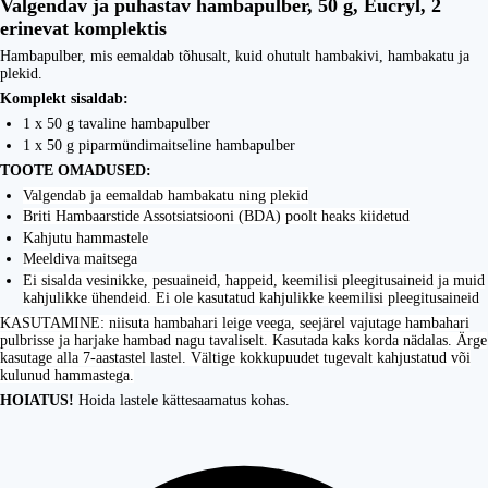
Valgendav ja puhastav hambapulber, 50 g, Eucryl, 2
erinevat komplektis
Hambapulber, mis eemaldab tõhusalt, kuid ohutult hambakivi, hambakatu ja
plekid.
Komplekt sisaldab:
1 x 50 g tavaline hambapulber
1 x 50 g piparmündimaitseline hambapulber
TOOTE OMADUSED:
Valgendab ja eemaldab hambakatu ning plekid
Briti Hambaarstide Assotsiatsiooni (BDA) poolt heaks kiidetud
Kahjutu hammastele
Meeldiva maitsega
Ei sisalda vesinikke, pesuaineid, happeid, keemilisi pleegitusaineid ja muid
kahjulikke ühendeid. Ei ole kasutatud kahjulikke keemilisi pleegitusaineid
KASUTAMINE: niisuta hambahari leige veega, seejärel vajutage hambahari
pulbrisse ja harjake hambad nagu tavaliselt. Kasutada kaks korda nädalas. Ärge
kasutage alla 7-aastastel lastel. Vältige kokkupuudet tugevalt kahjustatud või
kulunud hammastega.
HOIATUS!
Hoida lastele kättesaamatus kohas.