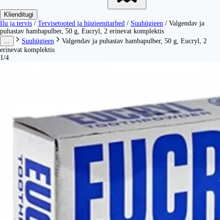
Klienditugi
Ilu ja tervis
/
Tervisetooted ja hügieenitarbed
/
Suuhügieen
/
Valgendav ja
puhastav hambapulber, 50 g, Eucryl, 2 erinevat komplektis
...
Suuhügieen
Valgendav ja puhastav hambapulber, 50 g, Eucryl, 2
erinevat komplektis
1/4