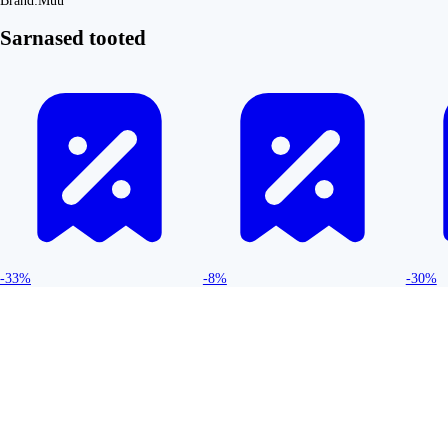
Bränd:
Muu
Sarnased tooted
-33%
-8%
-30%