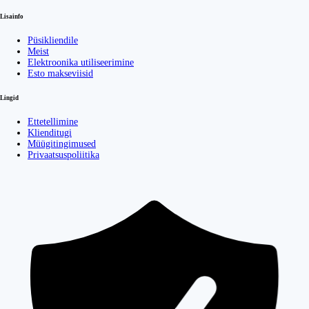
Lisainfo
Püsikliendile
Meist
Elektroonika utiliseerimine
Esto makseviisid
Lingid
Ettetellimine
Klienditugi
Müügitingimused
Privaatsuspoliitika