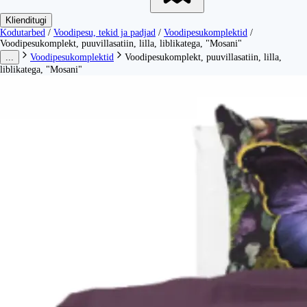
Klienditugi
Kodutarbed
/
Voodipesu, tekid ja padjad
/
Voodipesukomplektid
/
Voodipesukomplekt, puuvillasatiin, lilla, liblikatega, "Mosani"
...
Voodipesukomplektid
Voodipesukomplekt, puuvillasatiin, lilla,
liblikatega, "Mosani"