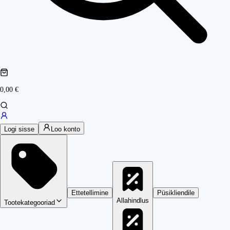
0,00 €
Logi sisse
Loo konto
Ettetellimine
Püsikliendile
Allahindlus
Tootekategooriad