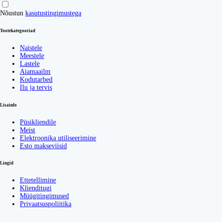
Nõustun
kasutustingimustega
Tootekategooriad
Naistele
Meestele
Lastele
Aiamaailm
Kodutarbed
Ilu ja tervis
Lisainfo
Püsikliendile
Meist
Elektroonika utiliseerimine
Esto makseviisid
Lingid
Ettetellimine
Klienditugi
Müügitingimused
Privaatsuspoliitika