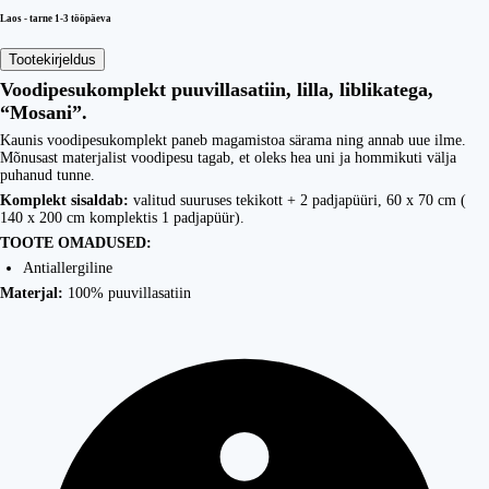
Laos - tarne 1-3 tööpäeva
Tootekirjeldus
Voodipesukomplekt puuvillasatiin, lilla, liblikatega,
“Mosani”.
Kaunis voodipesukomplekt paneb magamistoa särama ning annab uue ilme.
Mõnusast materjalist voodipesu tagab, et oleks hea uni ja hommikuti välja
puhanud tunne.
Komplekt sisaldab:
valitud suuruses tekikott + 2 padjapüüri, 60 x 70 cm (
140 x 200 cm komplektis 1 padjapüür).
TOOTE OMADUSED:
Antiallergiline
Materjal:
100% puuvillasatiin