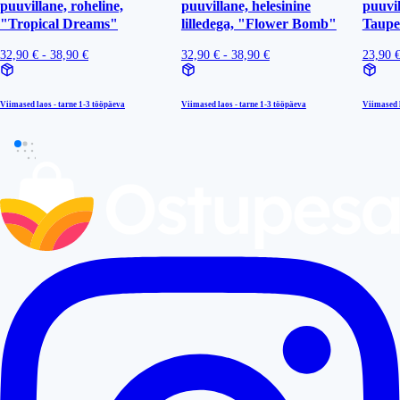
puuvillane, roheline,
puuvillane, helesinine
puuvil
"Tropical Dreams"
lilledega, "Flower Bomb"
Taup
32,90 € - 38,90 €
32,90 € - 38,90 €
23,90 
Viimased laos - tarne
1-3 tööpäeva
Viimased laos - tarne
1-3 tööpäeva
Viimased l