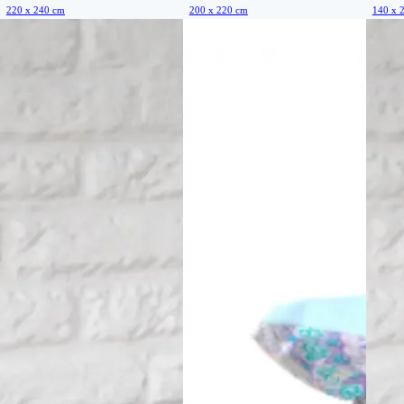
220 x 240 cm
200 x 220 cm
140 x 