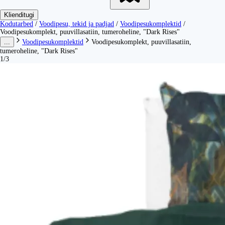
Klienditugi
Kodutarbed
/
Voodipesu, tekid ja padjad
/
Voodipesukomplektid
/
Voodipesukomplekt, puuvillasatiin, tumeroheline, "Dark Rises"
...
Voodipesukomplektid
Voodipesukomplekt, puuvillasatiin,
tumeroheline, "Dark Rises"
1/3