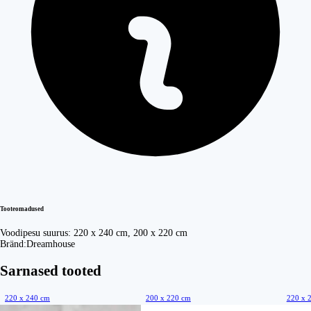
Tooteomadused
Voodipesu suurus:
220 x 240 cm, 200 x 220 cm
Bränd:
Dreamhouse
Sarnased tooted
220 x 240 cm
200 x 220 cm
220 x 