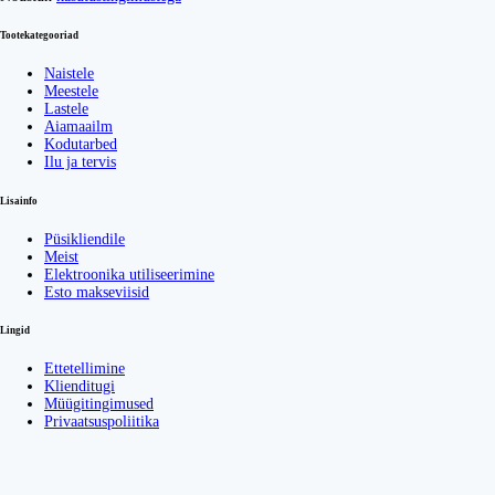
Tootekategooriad
Naistele
Meestele
Lastele
Aiamaailm
Kodutarbed
Ilu ja tervis
Lisainfo
Püsikliendile
Meist
Elektroonika utiliseerimine
Esto makseviisid
Lingid
Ettetellimine
Klienditugi
Müügitingimused
Privaatsuspoliitika