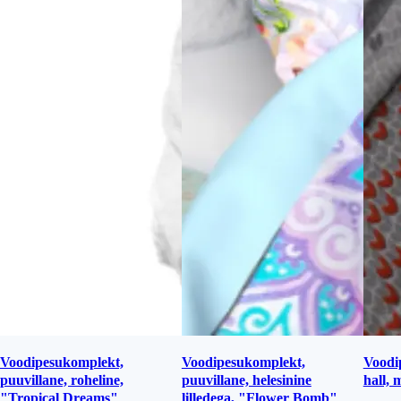
Voodipesukomplekt,
Voodipesukomplekt,
Voodip
puuvillane, roheline,
puuvillane, helesinine
hall, 
"Tropical Dreams"
lilledega, "Flower Bomb"