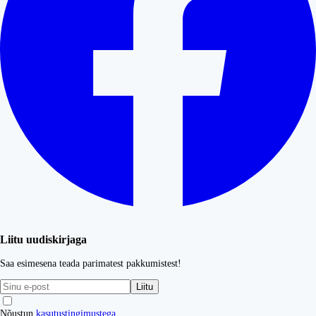
Liitu uudiskirjaga
Saa esimesena teada parimatest pakkumistest!
Liitu
Nõustun
kasutustingimustega