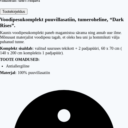
Viimased laos - tarne 1-3 tööpäeva
Tootekirjeldus
Voodipesukomplekt puuvillasatiin, tumeroheline, “Dark
Rises”.
Kaunis voodipesukomplekt paneb magamistoa särama ning annab uue ilme.
Mõnusast materjalist voodipesu tagab, et oleks hea uni ja hommikuti välja
puhanud tunne.
Komplekt sisaldab:
valitud suuruses tekikott + 2 padjapüüri, 60 x 70 cm (
140 x 200 cm komplektis 1 padjapüür).
TOOTE OMADUSED:
Antiallergiline
Materjal:
100% puuvillasatiin