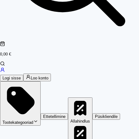
0,00 €
Logi sisse
Loo konto
Ettetellimine
Püsikliendile
Allahindlus
Tootekategooriad