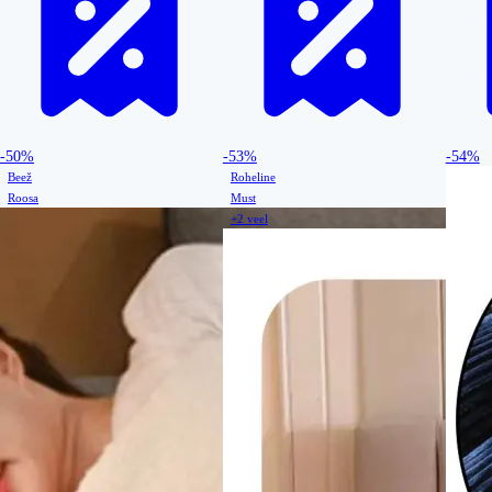
-50%
-53%
-54%
Beež
Roheline
Roosa
Must
+2 veel