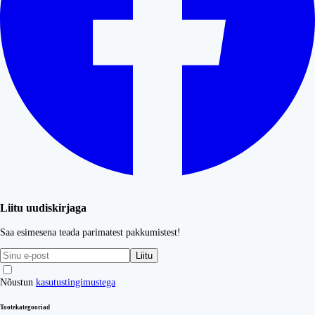
Liitu uudiskirjaga
Saa esimesena teada parimatest pakkumistest!
Liitu
Nõustun
kasutustingimustega
Tootekategooriad