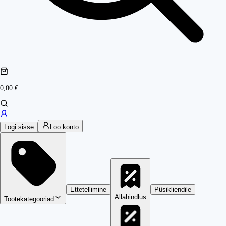
0,00 €
Logi sisse
Loo konto
Ettetellimine
Püsikliendile
Allahindlus
Tootekategooriad