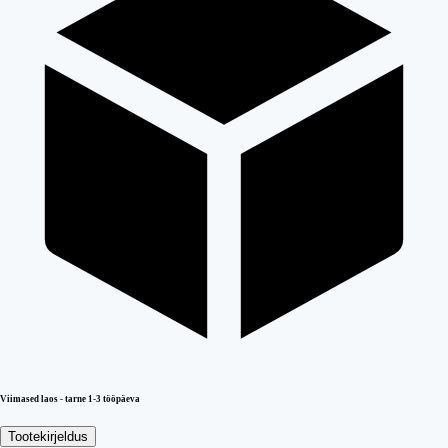
Viimased laos - tarne 1-3 tööpäeva
Tootekirjeldus