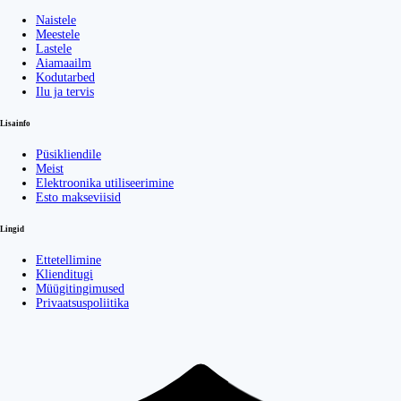
Naistele
Meestele
Lastele
Aiamaailm
Kodutarbed
Ilu ja tervis
Lisainfo
Püsikliendile
Meist
Elektroonika utiliseerimine
Esto makseviisid
Lingid
Ettetellimine
Klienditugi
Müügitingimused
Privaatsuspoliitika