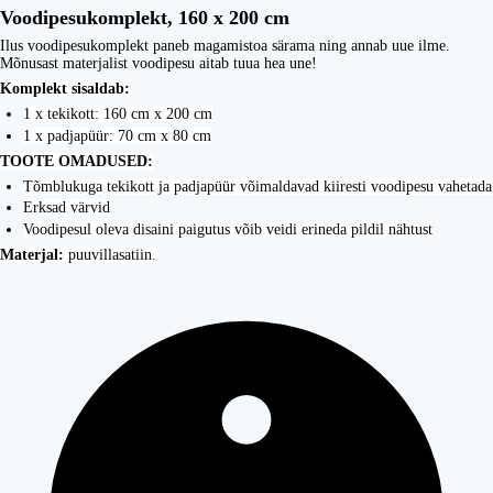
Voodipesukomplekt, 160 x 200 cm
Ilus voodipesukomplekt paneb magamistoa särama ning annab uue ilme.
Mõnusast materjalist voodipesu aitab tuua hea une!
Komplekt sisaldab:
1 x tekikott: 160 cm x 200 cm
1 x padjapüür: 70 cm x 80 cm
TOOTE OMADUSED:
Tõmblukuga tekikott ja padjapüür võimaldavad kiiresti voodipesu vahetada
Erksad värvid
Voodipesul oleva disaini paigutus võib veidi erineda pildil nähtust
Materjal:
puuvillasatiin.