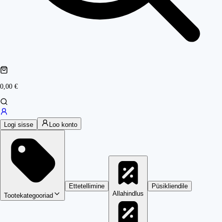
0,00 €
Logi sisse
Loo konto
Ettetellimine
Püsikliendile
Allahindlus
Tootekategooriad