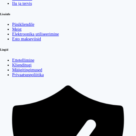
Ilu ja tervis
Lisainfo
Püsikliendile
Meist
Elektroonika utiliseerimine
Esto makseviisid
Lingid
Ettetellimine
Klienditugi
Müügitingimused
Privaatsuspoliitika