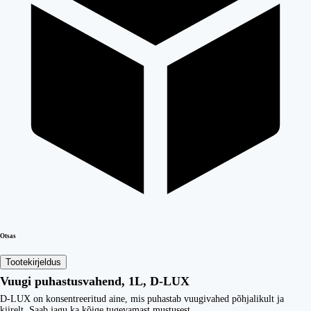
Otsas
Tootekirjeldus
Vuugi puhastusvahend, 1L, D-LUX
D-LUX on konsentreeritud aine, mis puhastab vuugivahed põhjalikult ja
kiirelt. Saab jagu ka kõige tugevamast mustusest.