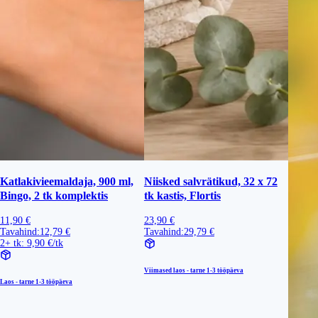
Katlakivieemaldaja, 900 ml,
Niisked salvrätikud, 32 x 72
Bingo, 2 tk komplektis
tk kastis, Flortis
11,90 €
23,90 €
Tavahind:
12,79 €
Tavahind:
29,79 €
2+ tk: 9,90 €/tk
Viimased laos - tarne
1-3 tööpäeva
Laos - tarne
1-3 tööpäeva