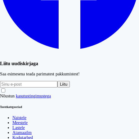
Liitu uudiskirjaga
Saa esimesena teada parimatest pakkumistest!
Liitu
Nõustun
kasutustingimustega
Tootekategooriad
Naistele
Meestele
Lastele
Aiamaailm
Kodutarbed