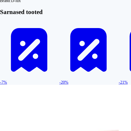
Bränd:
D-lux
Sarnased tooted
-7%
-20%
-21%