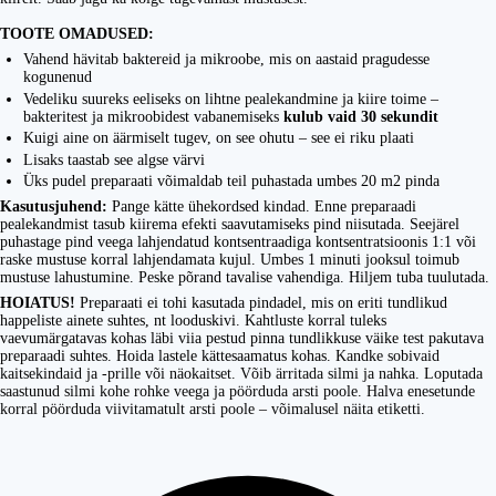
TOOTE OMADUSED:
Vahend hävitab baktereid ja mikroobe, mis on aastaid pragudesse
kogunenud
Vedeliku suureks eeliseks on lihtne pealekandmine ja kiire toime –
bakteritest ja mikroobidest vabanemiseks
kulub vaid 30 sekundit
Kuigi aine on äärmiselt tugev, on see ohutu – see ei riku plaati
Lisaks taastab see algse värvi
Üks pudel preparaati võimaldab teil puhastada umbes 20 m2 pinda
Kasutusjuhend:
Pange kätte ühekordsed kindad. Enne preparaadi
pealekandmist tasub kiirema efekti saavutamiseks pind niisutada. Seejärel
puhastage pind veega lahjendatud kontsentraadiga kontsentratsioonis 1:1 või
raske mustuse korral lahjendamata kujul. Umbes 1 minuti jooksul toimub
mustuse lahustumine. Peske põrand tavalise vahendiga. Hiljem tuba tuulutada.
HOIATUS!
Preparaati ei tohi kasutada pindadel, mis on eriti tundlikud
happeliste ainete suhtes, nt looduskivi. Kahtluste korral tuleks
vaevumärgatavas kohas läbi viia pestud pinna tundlikkuse väike test pakutava
preparaadi suhtes.
Hoida lastele kättesaamatus kohas.
Kandke sobivaid
kaitsekindaid ja -prille või näokaitset.
Võib ärritada silmi ja nahka. Loputada
saastunud silmi kohe rohke veega ja pöörduda arsti poole. Halva enesetunde
korral pöörduda viivitamatult arsti poole – võimalusel näita etiketti.