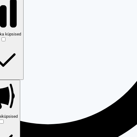
ika küpsised
iküpsised