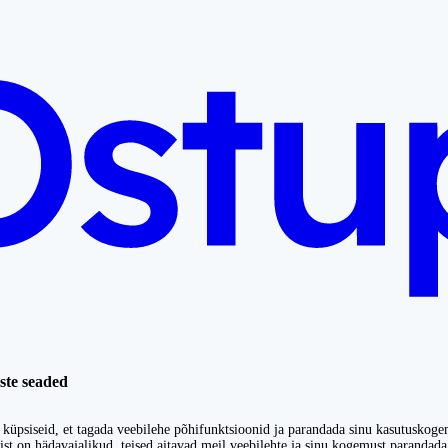
ste seaded
küpsiseid, et tagada veebilehe põhifunktsioonid ja parandada sinu kasutuskoge
st on hädavajalikud, teised aitavad meil veebilehte ja sinu kogemust parandada