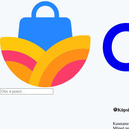
🍪
Küpsi
Kasutame 
Mõned nei