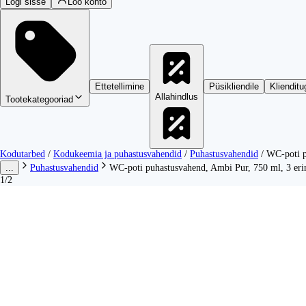
Logi sisse
Loo konto
Ettetellimine
Püsikliendile
Klienditu
Allahindlus
Tootekategooriad
Kodutarbed
/
Kodukeemia ja puhastusvahendid
/
Puhastusvahendid
/
WC-poti p
...
Puhastusvahendid
WC-poti puhastusvahend, Ambi Pur, 750 ml, 3 eri
1/2