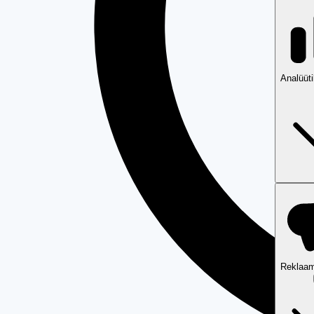
Analüüt
Reklaam