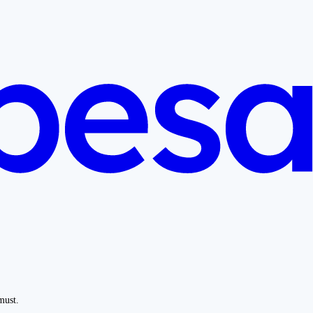
must.
.