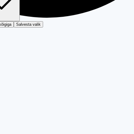
kõigiga
Salvesta valik