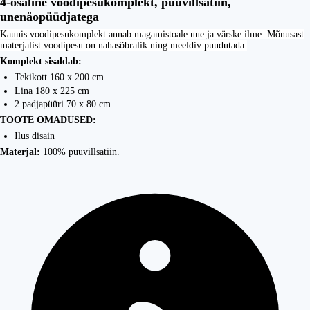
4-osaline voodipesukomplekt, puuvillsatiin,
unenäopüüdjatega
Kaunis voodipesukomplekt annab magamistoale uue ja värske ilme. Mõnusast
materjalist voodipesu on nahasõbralik ning meeldiv puudutada.
Komplekt sisaldab:
Tekikott 160 x 200 cm
Lina 180 x 225 cm
2 padjapüüri 70 x 80 cm
TOOTE OMADUSED:
Ilus disain
Materjal:
100% puuvillsatiin.