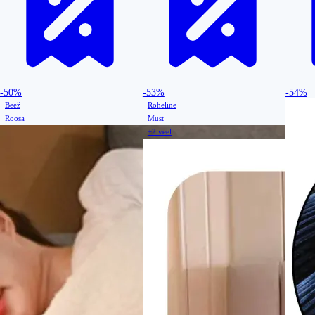
-50%
-53%
-54%
Beež
Roheline
Roosa
Must
+2 veel