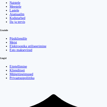
Naistele
Meestele
Lastele
Aiamaailm
Kodutarbed
Ilu ja tervis
Lisainfo
Püsikliendile
Meist
Elektroonika utiliseerimine
Esto makseviisid
Lingid
Ettetellimine
Klienditugi
Müügitingimused
Privaatsuspoliitika