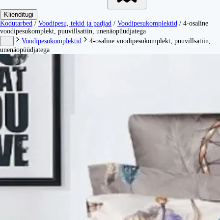
Klienditugi
Kodutarbed
/
Voodipesu, tekid ja padjad
/
Voodipesukomplektid
/
4-osaline
voodipesukomplekt, puuvillsatiin, unenäopüüdjatega
...
Voodipesukomplektid
4-osaline voodipesukomplekt, puuvillsatiin,
unenäopüüdjatega