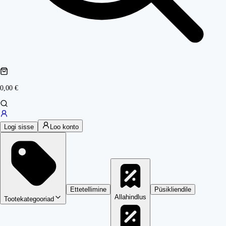
0,00 €
Logi sisse
Loo konto
Ettetellimine
Püsikliendile
Allahindlus
Tootekategooriad