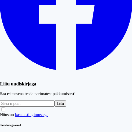
Liitu uudiskirjaga
Saa esimesena teada parimatest pakkumistest!
Liitu
Nõustun
kasutustingimustega
Tootekategooriad