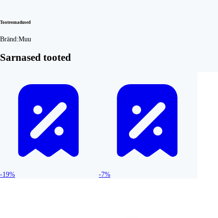
Tooteomadused
Bränd:
Muu
Sarnased tooted
-19%
-7%