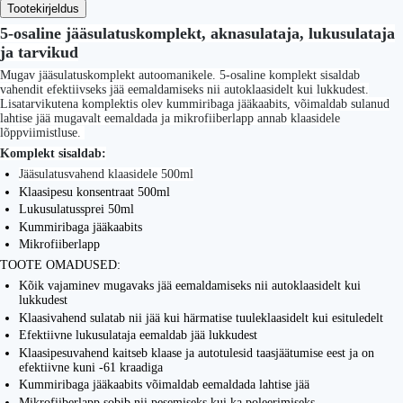
Tootekirjeldus
5-osaline jääsulatuskomplekt, aknasulataja, lukusulataja
ja tarvikud
Mugav jääsulatuskomplekt autoomanikele. 5-osaline komplekt sisaldab
vahendit efektiivseks jää eemaldamiseks nii autoklaasidelt kui lukkudest.
Lisatarvikutena komplektis olev kummiribaga jääkaabits, võimaldab sulanud
lahtise jää mugavalt eemaldada ja mikrofiiberlapp annab klaasidele
lõppviimistluse.
Komplekt sisaldab:
Jääsulatusvahend klaasidele 500ml
Klaasipesu konsentraat 500ml
Lukusulatussprei 50ml
Kummiribaga jääkaabits
Mikrofiiberlapp
TOOTE OMADUSED:
Kõik vajaminev mugavaks jää eemaldamiseks nii autoklaasidelt kui
lukkudest
Klaasivahend sulatab nii jää kui härmatise tuuleklaasidelt kui esituledelt
Efektiivne lukusulataja eemaldab jää lukkudest
Klaasipesuvahend kaitseb klaase ja autotulesid taasjäätumise eest ja on
efektiivne kuni -61 kraadiga
Kummiribaga jääkaabits võimaldab eemaldada lahtise jää
Mikrofiiberlapp sobib nii pesemiseks kui ka poleerimiseks