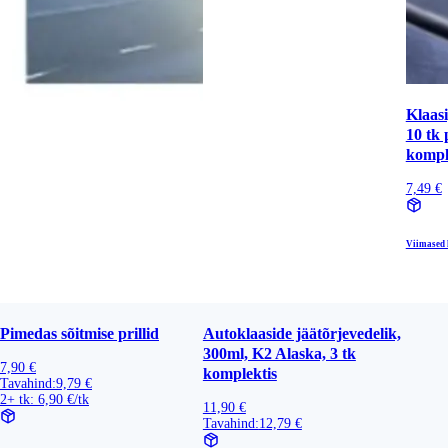
Klaasi
10 tk 
kompl
7,49 €
Viimased l
Pimedas sõitmise prillid
Autoklaaside jäätõrjevedelik,
300ml, K2 Alaska, 3 tk
7,90 €
komplektis
Tavahind:
9,79 €
2+ tk: 6,90 €/tk
11,90 €
Tavahind:
12,79 €