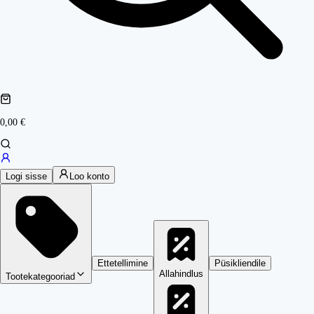
0,00 €
Logi sisse
Loo konto
Ettetellimine
Püsikliendile
Allahindlus
Tootekategooriad