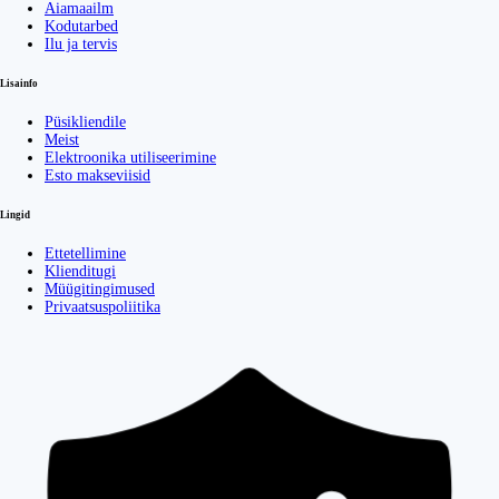
Aiamaailm
Kodutarbed
Ilu ja tervis
Lisainfo
Püsikliendile
Meist
Elektroonika utiliseerimine
Esto makseviisid
Lingid
Ettetellimine
Klienditugi
Müügitingimused
Privaatsuspoliitika