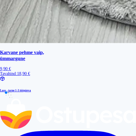
Karvane pehme vaip,
ümmargune
9,90 €
Tavahind:
18,90 €
Laos - tarne
1-3 tööpäeva