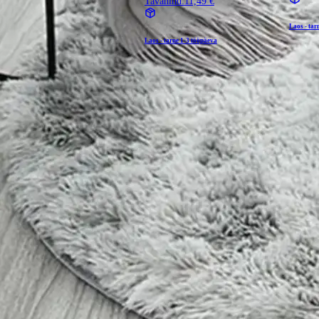
Tavahind:
11,49 €
Laos - tar
Laos - tarne
1-3 tööpäeva