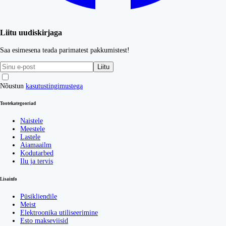
Liitu uudiskirjaga
Saa esimesena teada parimatest pakkumistest!
Liitu
Nõustun
kasutustingimustega
Tootekategooriad
Naistele
Meestele
Lastele
Aiamaailm
Kodutarbed
Ilu ja tervis
Lisainfo
Püsikliendile
Meist
Elektroonika utiliseerimine
Esto makseviisid