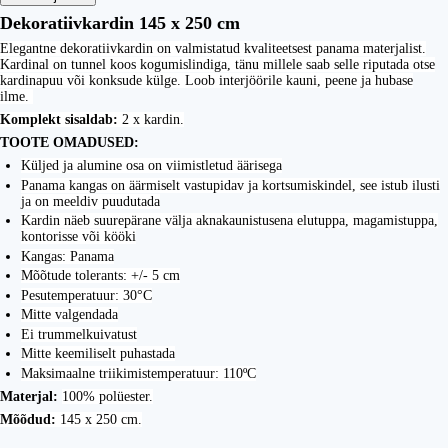
Dekoratiivkardin 145 x 250 cm
Elegantne dekoratiivkardin on valmistatud kvaliteetsest panama materjalist.
Kardinal on tunnel koos kogumislindiga, tänu millele saab selle riputada otse
kardinapuu või konksude külge. Loob interjöörile kauni, peene ja hubase
ilme.
Komplekt sisaldab:
2 x kardin.
TOOTE OMADUSED:
Küljed ja alumine osa on viimistletud äärisega
Panama kangas on äärmiselt vastupidav ja kortsumiskindel, see istub ilusti
ja on meeldiv puudutada
Kardin näeb suurepärane välja aknakaunistusena elutuppa, magamistuppa,
kontorisse või kööki
Kangas: Panama
Mõõtude tolerants: +/- 5 cm
Pesutemperatuur: 30°C
Mitte valgendada
Ei trummelkuivatust
Mitte keemiliselt puhastada
Maksimaalne triikimistemperatuur: 110ºC
Materjal:
100% polüester.
Mõõdud:
145 x 250 cm.