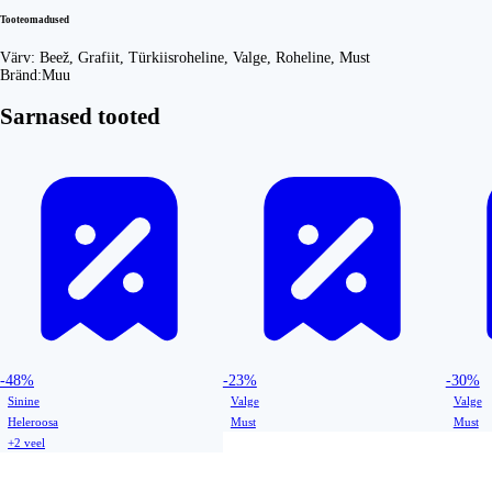
Tooteomadused
Värv:
Beež, Grafiit, Türkiisroheline, Valge, Roheline, Must
Bränd:
Muu
Sarnased tooted
-48%
-23%
-30%
Sinine
Valge
Valge
Heleroosa
Must
Must
+2 veel