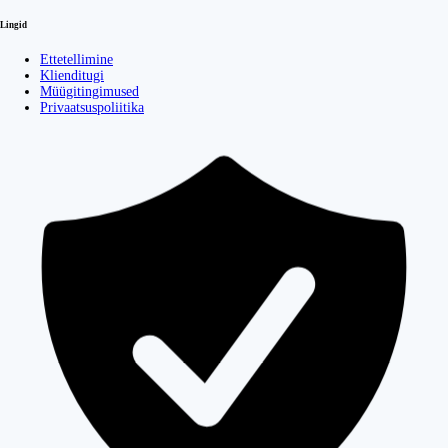
Lingid
Ettetellimine
Klienditugi
Müügitingimused
Privaatsuspoliitika