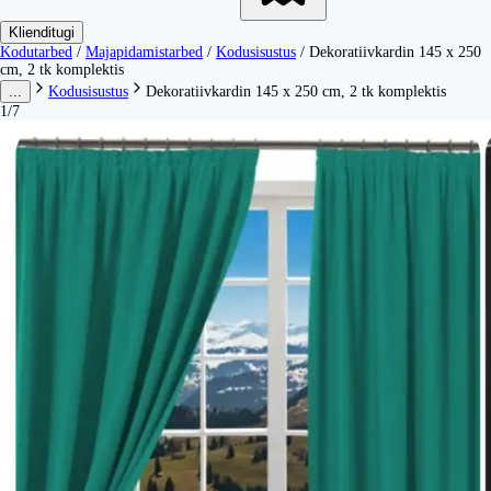
Klienditugi
Kodutarbed
/
Majapidamistarbed
/
Kodusisustus
/
Dekoratiivkardin 145 x 250
cm, 2 tk komplektis
...
Kodusisustus
Dekoratiivkardin 145 x 250 cm, 2 tk komplektis
1/7