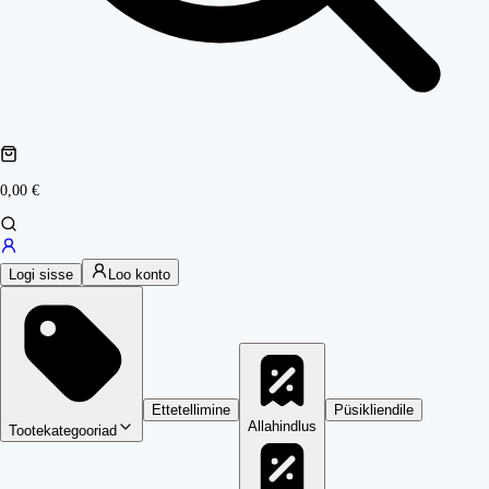
0,00 €
Logi sisse
Loo konto
Ettetellimine
Püsikliendile
Allahindlus
Tootekategooriad