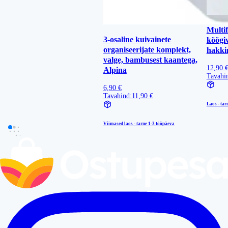
Multi
3-osaline kuivainete
köögiv
organiseerijate komplekt,
hakki
valge, bambusest kaantega,
12,90 
Alpina
Tavahi
6,90 €
Tavahind:
11,90 €
Laos - tar
Viimased laos - tarne
1-3 tööpäeva