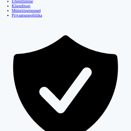
Ettetellimine
Klienditugi
Müügitingimused
Privaatsuspoliitika