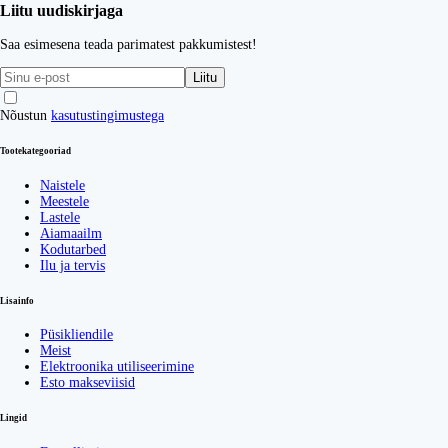
Liitu uudiskirjaga
Saa esimesena teada parimatest pakkumistest!
Liitu
Nõustun
kasutustingimustega
Tootekategooriad
Naistele
Meestele
Lastele
Aiamaailm
Kodutarbed
Ilu ja tervis
Lisainfo
Püsikliendile
Meist
Elektroonika utiliseerimine
Esto makseviisid
Lingid