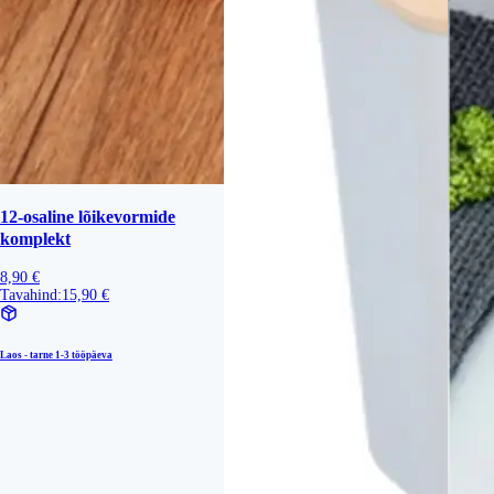
12-osaline lõikevormide
komplekt
8,90 €
Tavahind:
15,90 €
Laos - tarne
1-3 tööpäeva