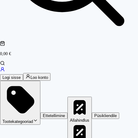
0,00 €
Logi sisse
Loo konto
Ettetellimine
Püsikliendile
Allahindlus
Tootekategooriad