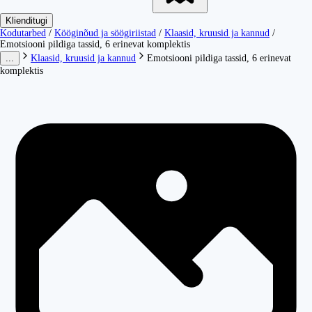
Klienditugi
Kodutarbed
/
Kööginõud ja söögiriistad
/
Klaasid, kruusid ja kannud
/
Emotsiooni pildiga tassid, 6 erinevat komplektis
...
Klaasid, kruusid ja kannud
Emotsiooni pildiga tassid, 6 erinevat
komplektis